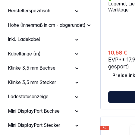
Lagernd, Lief
Genauigkeit 360° drehbare Düse für
Werktage
Herstellerspezifisch
präzise Einhand
Düse erhöht 
gleichzeitig 
Höhe (Innenmaß in cm - abgerundet)
Komponenten
Top Ventil ka
Gasverlust a
Inkl. Ladekabel
werden Extrem robust; für den
wiederholten
10,58 €
Kabellänge (m)
Sparen unnö
EVP**
17,
Kann mit and
werden Abblaseventil – geeignet für
gespart)
Klinke 3,5 mm Buchse
die Reinigung
Preise in
technischen 
und für den 
Klinke 3,5 mm Stecker
an vielen Dos
verbesserte 
Ladestatusanzeige
bessere Arbei
verhindert gl
Verwendung u
Mini DisplayPort Buchse
Mini DisplayPort Stecker
%