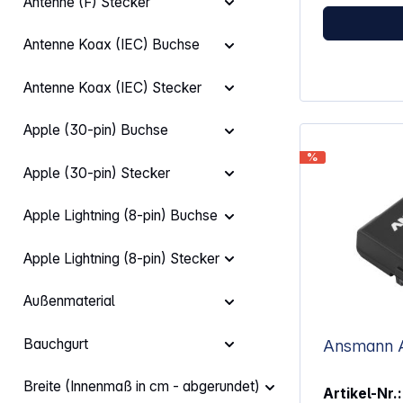
integrierte 
Antenne (F) Stecker
(ohne Akku) Maße Durchmesser
arbeitet in 3 
Ringleuchte ca. 16
direkt am Em
Antenne Koax (IEC) Buchse
Betriebstemp
Zusätzlich st
Stimmverzerr
um den Klang
Antenne Koax (IEC) Stecker
So passt sic
Straße, Park
Apple (30-pin) Buchse
Einfache Nut
LaufzeitDer 
%
USB-C oder L
Apple (30-pin) Stecker
und koppelt s
Sendern. Ein
entfällt, wod
Apple Lightning (8-pin) Buchse
ohne Vorkennt
Kombination 
Apple Lightning (8-pin) Stecker
Ladeetui erm
Einsatzzeiten
Formaten. Eigensch
Außenmaterial
Sender ermög
Aufnahmen vo
für Interviews 
Bauchgurt
Ansmann A
geringes Gew
Mikrofon sorg
Breite (Innenmaß in cm - abgerundet)
Tragen an Kleidung
Artikel-Nr.: