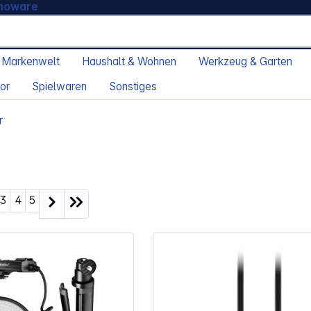
moware
 Markenwelt
Haushalt & Wohnen
Werkzeug & Garten
or
Spielwaren
Sonstiges
r
ite
Seite
Seite
Seite
3
4
5