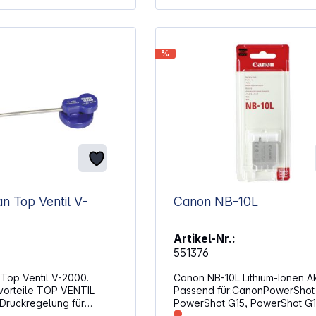
Aktualisierung der Firmware
Unterstützt Auto-Standby,
automatisches Abschalten un
Modi Mechanischer
%
Schreibschutzschalter Abmessungen:
32 x 24 x 2,1 mm (LxBxH)
n Top Ventil V-
Canon NB-10L
Artikel-Nr.:
551376
Top Ventil V-2000.
Canon NB-10L Lithium-Ionen A
orteile TOP VENTIL
Passend für:CanonPowerShot 
PowerShot G15, PowerShot G1
che und punktgenaue
PowerShot G3X, PowerShot S