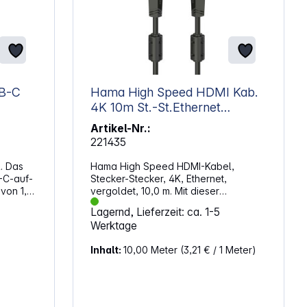
Hama High Speed HDMI Kab.
4K 10m St.-St.Ethernet
vergoldet 205009
Artikel-Nr.:
221435
. Das
Hama High Speed HDMI-Kabel,
-C-auf-
Stecker-Stecker, 4K, Ethernet,
von 1,5
vergoldet, 10,0 m. Mit dieser
-Geräte
Verbindung erhältst du eine
Lagernd, Lieferzeit: ca. 1-5
gestochen scharfe Darstellung in 4K
Werktage
 Geräte
mit 4096 x 2160 Bildpunkten, wodurch
ßen.
selbst feine Strukturen deutlich
Inhalt:
10,00 Meter
(3,21 € / 1 Meter)
sichtbar bleiben. Durch die hohe
C-Kabel
Datenrate von 18 Gbit/s überträgt das
Kabel Videosignale sowie Audiodaten
p-C
ohne Störeinflüsse. Zusätzlich
unterstützt die Leitung HDR sowie 3D,