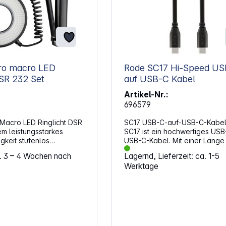
ro macro LED
Rode SC17 Hi-Speed USB-C
glicht DSR 232 Set
auf USB-C Kabel
Artikel-Nr.:
696579
Macro LED Ringlicht DSR
SC17 USB-C-auf-USB-C-Kabel
SC17 ist ein hochwertiges USB
USB-C-Kabel. Mit einer Länge 
on 20% ~ 100% 232
Metern ist es ideal, um USB-C
a. 3 – 4 Wochen nach
Lagernd, Lieferzeit: ca. 1-5
gesamt 14W Leistung
wie den NT-USB
Werktage
arakter 5800K ±
Mini oder RØDECaster Pro an
mit USB-C-Eingang anzuschlie
t Kugelkopf und
Eigenschaften: Hochwertiges
r
geschirmtes USB-C-auf-USB-
für Mikrofone,
1,5 m lang Hi-Speed-zertifiziert
, Flex- Arme und
Ausgangsverbindung: USB Ty
Eingänge: USB Typ-C Gewicht: 46 g