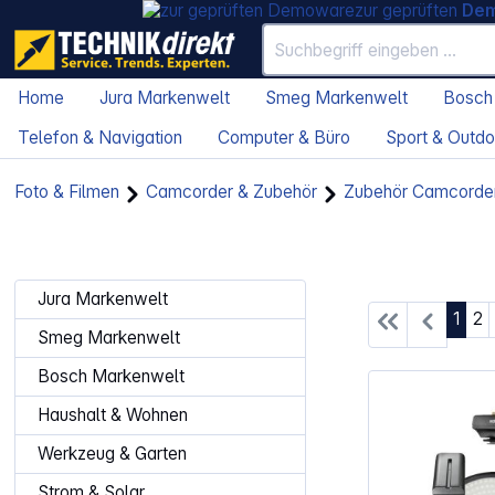
zur geprüften
De
Home
Jura Markenwelt
Smeg Markenwelt
Bosch
Telefon & Navigation
Computer & Büro
Sport & Outdo
Foto & Filmen
Camcorder & Zubehör
Zubehör Camcorde
Jura Markenwelt
Seite
Se
1
2
Smeg Markenwelt
Bosch Markenwelt
Haushalt & Wohnen
Werkzeug & Garten
Strom & Solar