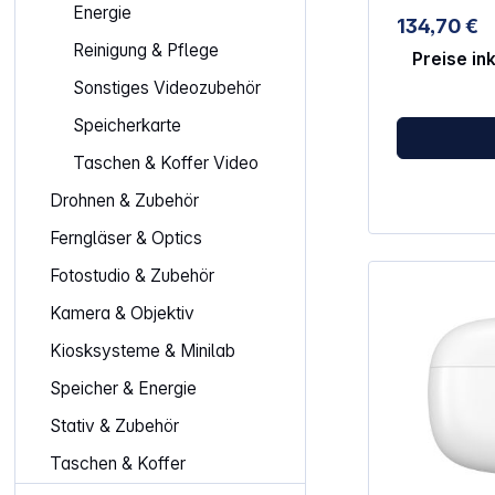
verschiedene
Energie
134,70 €
55mm, 58mm,
Reinigung & Pflege
77mm Dimmbar, leistungsstark und
Preise in
innovativ 14
Sonstiges Videozubehör
232 hochwert
hohe Lichtau
Speicherkarte
schattenfrei
dabei die Obj
Taschen & Koffer Video
verlieren. Die
stufenlos ab
Drohnen & Zubehör
bis zum Maxi
gerade bei 
Ferngläser & Optics
Offenblende i
Feature. Die
Fotostudio & Zubehör
moderate Gew
Bedienkomfor
Kamera & Objektiv
Kamera nur mi
Adaption an 
Kiosksysteme & Minilab
sorgen sieben
Speicher & Energie
Ringhalterun
einfach ang
Stativ & Zubehör
können. Für 
liegt dem Set
Taschen & Koffer
innovatives M
hochwertigem