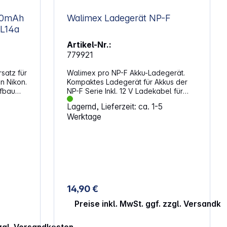
100mAh
Walimex Ladegerät NP-F
EL14a
Artikel-Nr.:
779921
rsatz für
Walimex pro NP-F Akku-Ladegerät.
n Nikon.
Kompaktes Ladegerät für Akkus der
NP-F Serie Inkl. 12 V Ladekabel für
erer Typ
den mobilen Einsatz 1000mA Output
Lagernd, Lieferzeit: ca. 1-5
sehr
für schnelles Aufladen der Akkus Mit
Werktage
Lade-Kontroll-LED Automatische
Endabschaltung 2 in 1 Ladegerät für
NP-F AkkusKompaktes Ladegerät mit
x 14
Netzstecker für den stationären oder
für den mobilen Einsatz dank 12 V
, D5500
Ladekabel. Mit 1000mA sorgt es für
, P7800
ein schnelles Aufladen der Akkus.
4A
Eine LED Anzeige informiert
14,90 €
000,
zuverlässig über den aktuellen
00,
Ladestatus. Das integrierte,
Preise inkl. MwSt. ggf. zzgl. Versandk
0,
automatische Abschaltsystem
, D5500
verhindert eine Beschädigung des