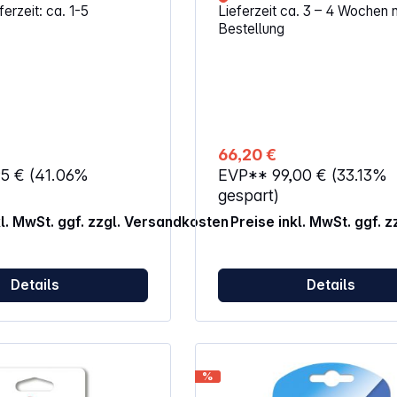
erzeit: ca. 1-5
Lieferzeit ca. 3 – 4 Wochen 
PowerShot SX50 HS, PowerSh
Bestellung
bedienung Turbo-
HS
den Druck und schützt
empfindliche
 vor Beschädigungen
nn jederzeit ohne
us der Dose entfernt
 Gebrauch konzipiert
66,20 €
tige Einwegkomponenten
95 €
(41.06%
EVP**
99,00 €
(33.13%
erem Zubehör ergänzt
gespart)
 aller Arten von
kl. MwSt. ggf. zzgl. Versandkosten
Preise inkl. MwSt. ggf. 
Geräten. Extrem robust
wiederholten Gebrauch
en konzipiert. Die
Methode spart Zeit durch
Details
Details
tsvorteile und
eichzeitig die
nnötiger Einwegteile.
%