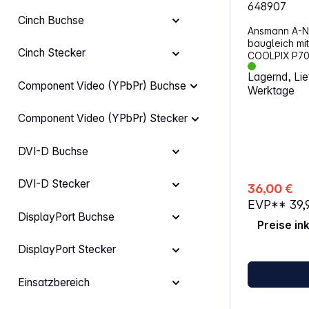
Geräuschunte
648907
Umgebungsge
Cinch Buchse
Situation zu r
Ansmann A-Nik EN-
Stimmverzerr
baugleich mit Nik
Klangoptione
Cinch Stecker
COOLPIX P70
oder Gaming Abtastrate von 48 kHz 
D3100/D3200/D5100 Sp
Lagernd, Lief
16 Bit unterst
Kapazität: 1000mA
Component Video (YPbPr) Buchse
klare Sprachau
Werktage
für:NikonCO
Signal-Raus
P7100, D3100
trägt zu saubere
Component Video (YPbPr) Stecker
Technologie 
Übersteuerun
DVI-D Buchse
bis 120 dB SPL Plug-and-Play
automatische
den schnelle
DVI-D Stecker
36,00 €
Einrichtung Akkulaufzeit von bis zu 30
Stunden mit L
EVP**
39,
Aufnahmeta
DisplayPort Buchse
Preise in
DisplayPort Stecker
Einsatzbereich