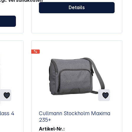
zzgl. Versandkosten
Akkus durch Überladen. Technische
Daten: Input: AC 100V - 240V 50/60Hz
Details
Output: DC 8,14V - 1000mA
%
cend SDHC 8GB Class 4
Cullmann Stockholm Maxima
235+
Artikel-Nr.: