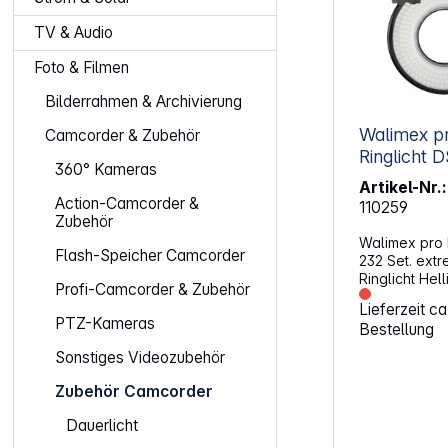
TV & Audio
Foto & Filmen
Bilderrahmen & Archivierung
Walimex p
Camcorder & Zubehör
Rin
360° Kameras
Artikel-Nr.:
Action-Camcorder &
110259
Zubehör
Walimex pro 
Flash-Speicher Camcorder
232 Set. extrem leistungsstarkes
Ringlicht Helligkeit stufenlos
Profi-Camcorder & Zubehör
regulierbar v
Lieferzeit c
LEDs bei ins
PTZ-Kameras
Bestellung
Tageslichtch
200Kelvin 1400 Lumen inklusive
Sonstiges Videozubehör
Ministativ mi
Schutzbeutel integrierte
Zubehör Camcorder
Kameraschuh 
Systemblitze
Dauerlicht
Aufheller inklusive 7 Ringhalter für