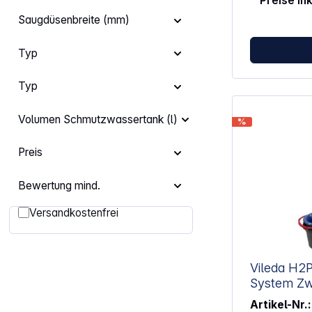
Preise in
enthalten, da
austauschbar 
Saugdüsenbreite (mm)
Typ
Typ
Volumen Schmutzwassertank (l)
%
Preis
Bewertung mind.
Filter hinzufügen: Versandkostenfrei
Versandkostenfrei
Vileda H2
Sys
Artikel-Nr.: