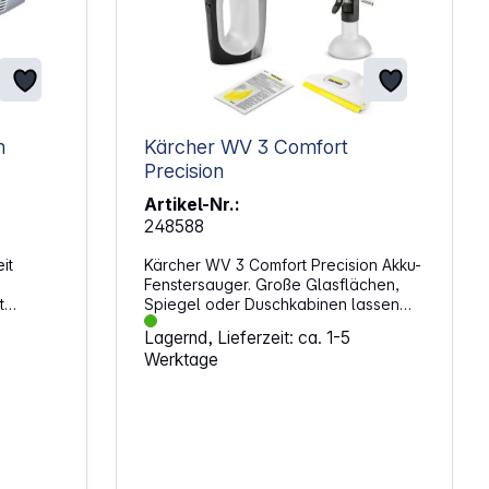
n
Kärcher WV 3 Comfort
Precision
Artikel-Nr.:
248588
it
Kärcher WV 3 Comfort Precision Akku-
Fenstersauger. Große Glasflächen,
t
Spiegel oder Duschkabinen lassen
das
sich schneller und ohne Tropfen
Lagernd, Lieferzeit: ca. 1-5
piegel
reinigen, wenn Wasser direkt
Werktage
abgesaugt wird. Der Akku-
Wassers
Fenstersauger arbeitet kabellos und
erreicht mit einer Akkuladung bis zu 35
Minuten Laufzeit. Damit bearbeitest du
auch größere Flächen am Stück, ohne
 m²
ständig nachladen zu müssen. Der
ufzeit
200-ml-Schmutzwassertank