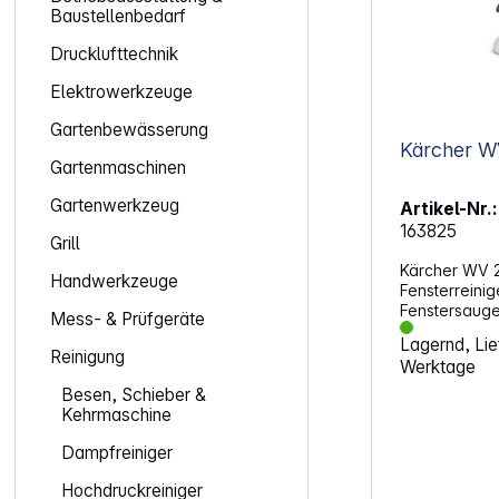
Baustellenbedarf
Drucklufttechnik
Elektrowerkzeuge
Gartenbewässerung
Kärcher W
Gartenmaschinen
Gartenwerkzeug
Artikel-Nr.:
163825
Grill
Kärcher WV 2
Handwerkzeuge
Fensterreinig
Fenstersauge
Mess- & Prüfgeräte
zum Kindersp
Lagernd, Lief
Menge Zeit u
Reinigung
Werktage
elektrischen 
Tropfen ein f
Besen, Schieber &
clevere Komb
Kehrmaschine
Sprühflasche
Wischbezug 
Dampfreiniger
Absaugfunkti
Hochdruckreiniger
sorgen für ei