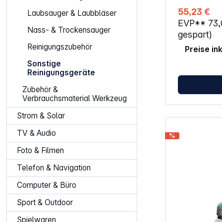
Reinigung un
55,23 €
Laubsauger & Laubbläser
Fenster – ohn
EVP**
73
Rückstände. 
Nass- & Trockensauger
handliche un
gespart)
Akku-Fenster
Reinigungszubehör
Preise in
hygienische F
direkter Kont
Sonstige
Schmutzwasse
Reinigungsgeräte
Eigenschaften: Leicht und leise
geringe Gew
Zubehör &
Lautstärke m
Verbrauchsmaterial Werkzeug
dem WV 2 jetz
dem Akku-Fen
Strom & Solar
Fensterreinig
erledigt als 
TV & Audio
%
Methoden Dank elektrischer
Wasserabsaug
Foto & Filmen
Tropfen ein fü
strahlend saubere
Telefon & Navigation
hygienisch: 
Entleerung d
Computer & Büro
Schmutzwass
Anwendungsvi
Sport & Outdoor
Fenstersauger
Oberflächen 
Spielwaren