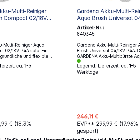
abinen verwendet
ku-Multi-Reiniger
Gardena Akku-Multi-Rei
rät
Aqua Brush Universal 04/18V
 Standard mit
P4A
Wischbezug
Artikel-Nr.:
er-Konzentrat: 1x 20 ml
840345
tsbreite der
ehälterinhalt
-Multi-Reiniger Aqua
Gardena Akku-Multi-Reiniger 
mm Akkulaufzeit:
t 02/18V P4A solo. Ein
Brush Universal 04/18V P4A. D
 gründliche und flexible
GARDENA Akku-Multibürste A
ungsleistung
n Gartenmöbeln,
Patio 18V P4A eröffnet Haus- 
erzeit: ca. 1-5
Lagernd, Lieferzeit: ca. 1-5
ng: ca. 105 m² = 35
dern und
Gartenbesitzern vielfältige
Werktage
lementen (Akku nicht
Einsatzmöglichkeiten für die ef
x B
chaften: Modularer
Nassreinigung auf Knopfdruck
0 mm Gewicht inkl.
des ergonomisch verstellbare
Handgriffs lassen sich Reinig
l für Wasserdurchfluss
und Pflegearbeiten besonder
einfach und komfortabel erled
rste Soft, Silikonschutz
Durch ihren modularen Aufbau 
AquaBrush 18V P4A sehr flexi
246,11 €
cht: 2,7 kg
einsetzbar. Je nach Bedarf ka
,99 €
(18.3%
EVP**
299,99 €
(17.96%
dem Verlängerungsgriff der 
dem Gerät ist der 18V
gereinigt werden, ohne
gespart)
von Gardena noch nicht
Verlängerungsgriff mit dem