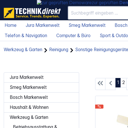
zur geprüften
De
Home
Jura Markenwelt
Smeg Markenwelt
Bosch
Telefon & Navigation
Computer & Büro
Sport & Outdo
Werkzeug & Garten
Reinigung
Sonstige Reinigungsgerät
Jura Markenwelt
Seite
Se
1
2
Smeg Markenwelt
Bosch Markenwelt
%
Haushalt & Wohnen
Werkzeug & Garten
Betriebsausstattung &