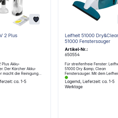
V 2 Plus
Leifheit 51000 Dry&Clea
51000 Fenstersauger
Artikel-Nr.:
650554
 Plus Akku-
Für streifenfreie Fenster: Leifhe
er. Der Kärcher Akku-
51000 Dry &amp; Clean
r macht die Reinigung
Fenstersauger. Mit dem Leifhei
iel und spart jede
Aquanta Fenstersauger wird 
erzeit: ca. 1-5
Lagernd, Lieferzeit: ca. 1-5
nd Mühe. Dank der
Fenster putzen, Fliesen und S
Werktage
Absaugung ist lästiges
reinigen zum Kinderspiel. Das
ür alle Mal passé. Die
automatische Absaugen des 
ination aus
sorgt für eine streifenfreie
 und Mikrofaser-
Oberfläche. Eigenschaften:
sowie die
Saugbreite: 28 cm
on des Fenstersaugers
Reinigungsleistung: bis zu 100
ne höchst effektive
Lithium-Ionen-Akku mit einer La