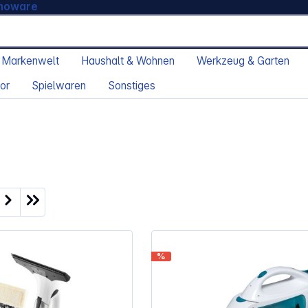
moware
 Markenwelt
Haushalt & Wohnen
Werkzeug & Garten
or
Spielwaren
Sonstiges
e
ite
%