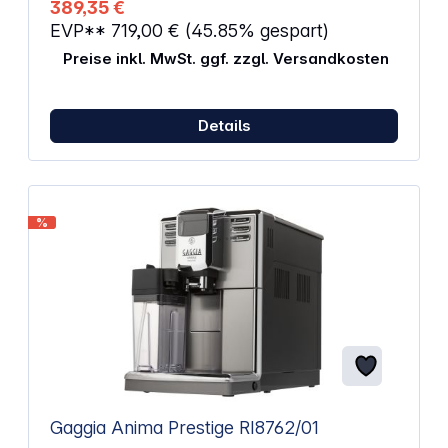
389,35 €
Abnehmbare Teile sind spülmaschinenfest Display
EVP**
719,00 €
(45.85% gespart)
Abmessungen: 251 x 383 x 433 mm Gewicht: 7 kg
Preise inkl. MwSt. ggf. zzgl. Versandkosten
Details
%
Gaggia Anima Prestige RI8762/01