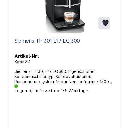
Siemens TF 301 E19 EQ.300
Artikel-Nr.:
863522
Siemens TF 301 E19 EQ.300. Eigenschaften:
Kaffeemaschinentyp: Kaffeevollautomat
Pumpendrucksystem: 15 bar Nennaufnahme: 1300
Watt Inklusive Milchaufschäumschlauch Wasserfilter
Lagernd, Lieferzeit: ca. 1-5 Werktage
optional Wassertank Fassungsvermögen: 1,4 Liter
Anzahl Bohnenbehälter: 1 Mahlwerk aus Keramik
Mahlgrad verstellbar Inklusive Tassenbeleuchtung
Tassen pro Brühvorgang: 1 bzw. 2 Tassen
Tassenfüllmengenregulierung Höhenverstellbarer
Kaffeeauslauf Höhenverstellbares Tassenpodest
Tassenpodest aus Edelstahl Touchscreen
Entkalkungs- und Reinigungsprogramm