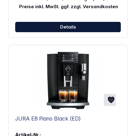
Lieblingsstück! Eigenschaften: Leistung: 1300 - 1500
Preise inkl. MwSt. ggf. zzgl. Versandkosten
Watt Max. Pumpendruck: 19 bar Netzspannung: 220-
240 V, 50 / 60 Hz Maße (L x B x H): 440 x 270 x 350
mm Gewicht: 12 kg Wassertank: 1,7 Liter,
herausnehmbar Kaffeesatzbehälter: 12
Details
Kaffeemahlgrad: mehrstufige Einstellung
Bohnenbehälter: 250 g Fassungsvermögen
Kaffeeauslauf: 70 - 130 mm Einstellbare
Heißwassertemperatur: 70 - 95°C
Tassenwarmhalteplatte: Ja Verwendung von
Kaffeepulver möglich Einstellung der Wasserhärte
Visualisierte Menüführung Mehrsprachig einstellbar
JURA E8 Piano Black (ED)
Artikel-Nr.: