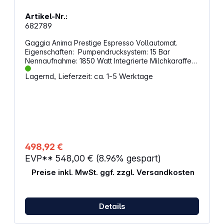
Artikel-Nr.:
682789
Gaggia Anima Prestige Espresso Vollautomat.
Eigenschaften: Pumpendrucksystem: 15 Bar
Nennaufnahme: 1850 Watt Integrierte Milchkaraffe
mit Milchaufschäumdüse Fassungsvermögen
Lagernd, Lieferzeit: ca. 1-5 Werktage
Wassertank: 1,8 Liter Einstellbarer Wasserhärtegrad
Anzahl Bohnenbehälter: 1 Füllmenge des
Bohnenbehälters: 250 g Keramik-Mahlwerk mit
einstellbarem Mahlgrad 2 Tassen pro Brühvorgang
Einstellbare Brühtemperatur Vorbrühfunktion für ein
optimales Brühergebnis Regulierbare
Tassenfüllmenge Höhenverstellbarer
Kaffeeauslauf und -Tassenpodest Entkalkungs-
498,92 €
und Reinigungsprogramm Abnehmbare Teile nicht
EVP**
548,00 €
(8.96% gespart)
spülmaschinenfest Maße: 340 x 221 x 430 mm
Gewicht: 8,7 kg
Preise inkl. MwSt. ggf. zzgl. Versandkosten
Details