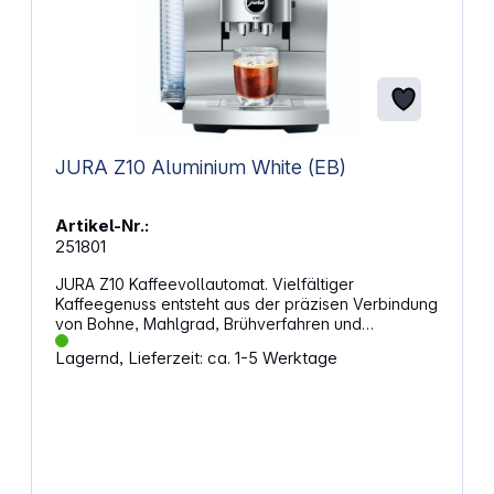
JURA Z10 Aluminium White (EB)
Artikel-Nr.:
251801
JURA Z10 Kaffeevollautomat. Vielfältiger
Kaffeegenuss entsteht aus der präzisen Verbindung
von Bohne, Mahlgrad, Brühverfahren und
Temperatur. Unterschiedliche Getränke verlangen
Lagernd, Lieferzeit: ca. 1-5 Werktage
nach unterschiedlichen Zubereitungsarten, damit
Aromen klar, ausgewogen und trinkfertig in der
Tasse ankommen. Genau hier setzt ein System an,
das heiße, kalte, milde und gesüßte
Kaffeespezialitäten gezielt unterscheidet und
aromatisch umsetzt. Vier Genusswelten für 51
KaffeespezialitätenDie Z10 deckt mit Hot, Cold, Light