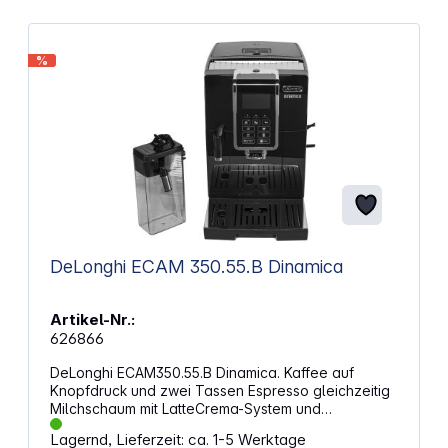
%
DeLonghi ECAM 350.55.B Dinamica
Artikel-Nr.:
626866
DeLonghi ECAM350.55.B Dinamica. Kaffee auf
Knopfdruck und zwei Tassen Espresso gleichzeitig
Milchschaum mit LatteCrema-System und
automatische Reinigung der Milchkaraffe Ein neues
Lagernd, Lieferzeit: ca. 1-5 Werktage
leckeres Rezept erfunden? Speichere die