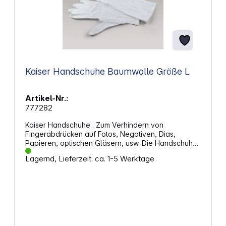
Kaiser Handschuhe Baumwolle Größe L
Artikel-Nr.:
777282
Kaiser Handschuhe . Zum Verhindern von
Fingerabdrücken auf Fotos, Negativen, Dias,
Papieren, optischen Gläsern, usw. Die Handschuhe
sind säurefrei und pflegeleicht. Eigenschaften:
Lagernd, Lieferzeit: ca. 1-5 Werktage
Material: 100% Baumwolle Größe: L Menge: 1 Paar
Waschbar bis 60°C