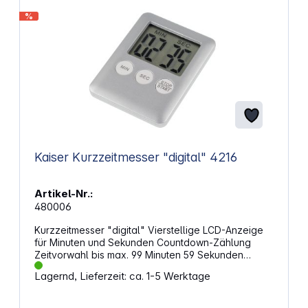
%
Kaiser Kurzzeitmesser "digital" 4216
Artikel-Nr.:
480006
Kurzzeitmesser "digital" Vierstellige LCD-Anzeige
für Minuten und Sekunden Countdown-Zählung
Zeitvorwahl bis max. 99 Minuten 59 Sekunden
Akustisches Signal bei Countdown auf Null
Lagernd, Lieferzeit: ca. 1-5 Werktage
Ablaufunterbrechung möglich Eingestellte
Ausgangszeit wieder abrufbar Magnet auf der
Rückseite zur einfachen Befestigung an