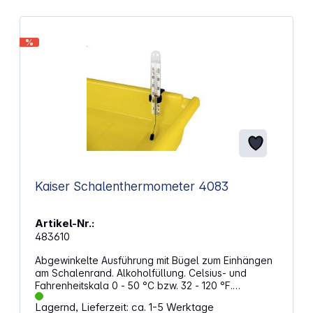
%
Kaiser Schalenthermometer 4083
Artikel-Nr.:
483610
Abgewinkelte Ausführung mit Bügel zum Einhängen
am Schalenrand. Alkoholfüllung. Celsius- und
Fahrenheitskala 0 - 50 °C bzw. 32 - 120 °F.
Markierung bei 18 °C (64 °F). - Länge: 85 mm + 45
Lagernd, Lieferzeit: ca. 1-5 Werktage
mm Schenkellänge- Ø 10 mm