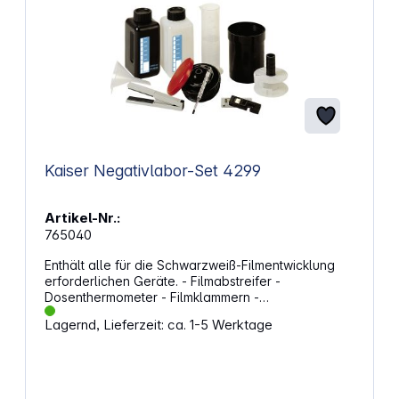
Kaiser Negativlabor-Set 4299
Artikel-Nr.:
765040
Enthält alle für die Schwarzweiß-Filmentwicklung
erforderlichen Geräte. - Filmabstreifer -
Dosenthermometer - Filmklammern -
Chemikalienflaschen 1000 cm³ weiß und schwarz -
Lagernd, Lieferzeit: ca. 1-5 Werktage
Trichter - Mensur 250 ml - Entwicklungsdose
"Standard"