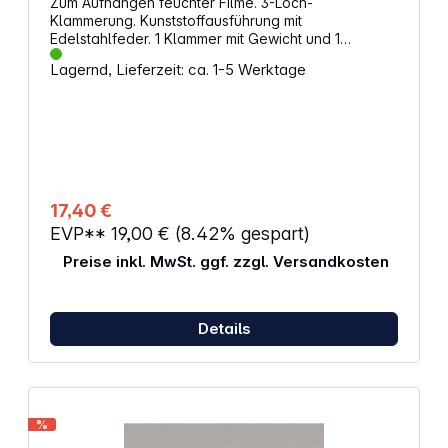
Zum Aufhängen feuchter Filme. 3-Loch-
Klammerung. Kunststoffausführung mit
Edelstahlfeder. 1 Klammer mit Gewicht und 1
Klammer ohne Gewicht.Maße jeweils ca. 27 x 83 x
Lagernd, Lieferzeit: ca. 1-5 Werktage
14 mm
17,40 €
EVP**
19,00 €
(8.42% gespart)
Preise inkl. MwSt. ggf. zzgl. Versandkosten
Details
%