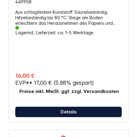
449958
Aus schlagfestem Kunststoff. Säurebeständig.
Hitzebeständig bis 80 °C. Stege am Boden
erleichtern das Herausnehmen des Papiers und
gewähren optimalen Chemikalienfluss und Stabilität.
Lagernd, Lieferzeit: ca. 1-5 Werktage
Mit Ausgussnase.Maße: 375 x 315 x 70 mm
16,00 €
EVP**
17,00 €
(5.88% gespart)
Preise inkl. MwSt. ggf. zzgl. Versandkosten
Details