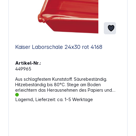
Kaiser Laborschale 24x30 rot 4168
Artikel-Nr.:
449965
Aus schlagfestem Kunststoff. Säurebeständig.
Hitzebeständig bis 80°C. Stege am Boden
erleichtern das Herausnehmen des Papiers und
gewähren optimalen Chemikalienfluss und Stabilität.
Lagernd, Lieferzeit: ca. 1-5 Werktage
Mit Ausgussnase. - Farbe: rot