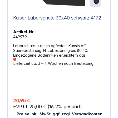
Kaiser Laborschale 30x40 schwarz 4172
Artikel-Nr.:
449979
Laborschale aus schlagfestem Kunststoff.
Säurebeständig. Hitzebeständig bis 80 °C.
Eingezogene Bodenrillen erleichtern das
Herausnehmen des Papiers und gewähren
Lieferzeit ca. 3 – 4 Wochen nach Bestellung
optimalen Chemikalienfluss und Stabilität. Mit
Ausgussnase. Rastmulde für Schalenthermometer. -
Maße: 460 x 360 x 85 mm
20,95 €
EVP**
25,00 €
(16.2% gespart)
Preise inkl. MwSt. ggf. zzgl. Versandkosten