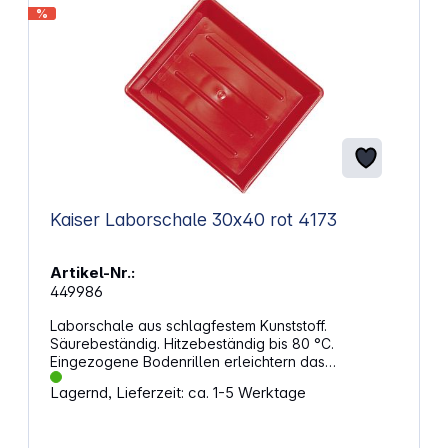
%
Kaiser Laborschale 30x40 rot 4173
Artikel-Nr.:
449986
Laborschale aus schlagfestem Kunststoff.
Säurebeständig. Hitzebeständig bis 80 °C.
Eingezogene Bodenrillen erleichtern das
Herausnehmen des Papiers und gewähren
Lagernd, Lieferzeit: ca. 1-5 Werktage
optimalen Chemikalienfluss und Stabilität. Mit
Ausgussnase. Rastmulde für Schalenthermometer. -
Maße: 460 x 360 x 85 mm