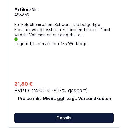
Artikel-Nr.:
483669
Für Fotochemikalien. Schwarz. Die balgartige
Flaschenwand lässt sich zusammendrücken. Damit
wird ihr Volumen an die eingefüllte
Flüssigkeitsmenge angepasst und die
Lagernd, Lieferzeit: ca. 1-5 Werktage
überschüssige Luft entweicht. Das verringert die
Oxidationsgefahr und verlängert die Haltbarkeit der
Chemikalien. Mit Schraubverschluss. - Volumen: 900
- 2000 cm³
21,80 €
EVP**
24,00 €
(9.17% gespart)
Preise inkl. MwSt. ggf. zzgl. Versandkosten
Details