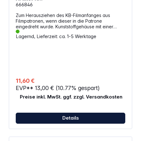
666846
Zum Herausziehen des KB-Filmanfanges aus
Filmpatronen, wenn dieser in die Patrone
eingedreht wurde. Kunststoffgehäuse mit einer
festen und einer verschiebbaren Zunge. Einfache
Lagernd, Lieferzeit: ca. 1-5 Werktage
Handhabung.
11,60 €
EVP**
13,00 €
(10.77% gespart)
Preise inkl. MwSt. ggf. zzgl. Versandkosten
Details