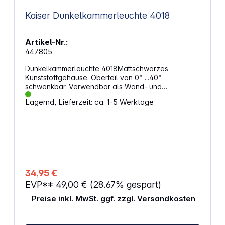
Kaiser Dunkelkammerleuchte 4018
Artikel-Nr.:
447805
Dunkelkammerleuchte 4018Mattschwarzes
Kunststoffgehäuse. Oberteil von 0° ...40°
schwenkbar. Verwendbar als Wand- und
Tischleuchte. Bei Wandmontage zwei
Lagernd, Lieferzeit: ca. 1-5 Werktage
Befestigungsmöglichkeiten für direkte und indirekte
Beleuchtung des Arbeitsplatzes. Mit Filter 9x12 cm
für Gradationswandelpapiere und SW-Papiere mit
Festgradation. - inkl. Beleuchtung: 15 W, E 14 -
Zuleitung mit Schnurzwischenschalter: ca. 1,8 m -
Abmessungen: 140 x 110 x 90 mm
34,95 €
EVP**
49,00 €
(28.67% gespart)
Preise inkl. MwSt. ggf. zzgl. Versandkosten