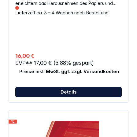
erleichtern das Herausnehmen des Papiers und
gewähren optimalen Chemikalienfluss und Stabilität.
Lieferzeit ca. 3 – 4 Wochen nach Bestellung
Mit Ausgussnase. - Farbe: weiß
16,00 €
EVP**
17,00 €
(5.88% gespart)
Preise inkl. MwSt. ggf. zzgl. Versandkosten
Details
%