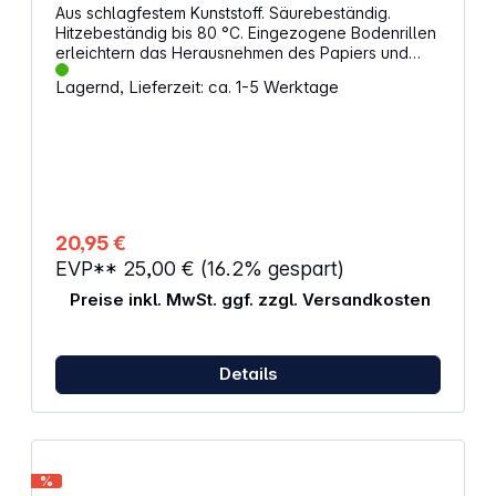
Aus schlagfestem Kunststoff. Säurebeständig.
Hitzebeständig bis 80 °C. Eingezogene Bodenrillen
erleichtern das Herausnehmen des Papiers und
gewähren optimalen Chemikalienfluss und Stabilität.
Lagernd, Lieferzeit: ca. 1-5 Werktage
Mit Ausgussnase. Rastmulde für
Schalenthermometer.Maße: 460 x 360 x 85 mm
20,95 €
EVP**
25,00 €
(16.2% gespart)
Preise inkl. MwSt. ggf. zzgl. Versandkosten
Details
%