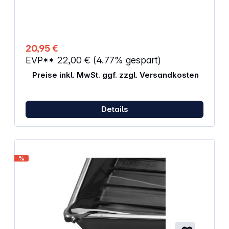
Metallflächen Inkl. Knopfbatterie: 1,5 V, Typ G-13.
Abmessungen: 88 x 14 x 46 mm
20,95 €
EVP**
22,00 €
(4.77% gespart)
Preise inkl. MwSt. ggf. zzgl. Versandkosten
Details
%