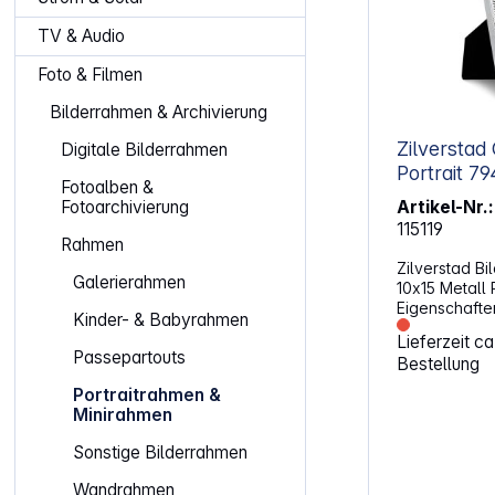
TV & Audio
Foto & Filmen
Bilderrahmen & Archivierung
Zilverstad Cannes
Digitale Bilderrahmen
Portr
Fotoalben &
Artikel-Nr.:
Fotoarchivierung
115119
Rahmen
Zilverstad B
Galerierahmen
10x15 Metall 
Eigenschaften: Material: M
Kinder- & Babyrahmen
Thema: Neutral Glasart: Norm
Lieferzeit c
Wandaufhäng
Passepartouts
Bestellung
Gravierfähig Rückseite aus Samt
Versilbert anlauf
Portraitrahmen &
Bildformat: 10 x 15 c
Minirahmen
Sonstige Bilderrahmen
Wandrahmen