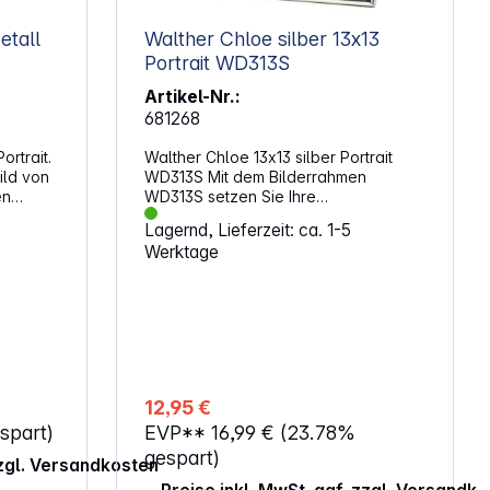
Walther Chloe silber 13x13
 1 cm Gewicht: 245 g
Portrait WD313S
Artikel-Nr.:
681268
ortrait.
Walther Chloe 13x13 silber Portrait
ild von
WD313S Mit dem Bilderrahmen
en
WD313S setzen Sie Ihre
Rahmen
Lieblingsbilder gekonnt in Szene und
Lagernd, Lieferzeit: ca. 1-5
litur
erhalten sich ganz besondere
Werktage
r Größe
Erinnerungen. Merkmale: Material:
ften:
Metall Format: 13 x 13 Farbe: silber
Samtrückwand mit Aufsteller
Aufhängung: Hoch- und Querformat
12,95 €
spart)
EVP**
16,99 €
(23.78%
gespart)
zzgl. Versandkosten