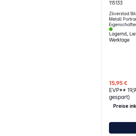
115133
Zilverstad B
Metall Portra
Eigenschaften: Material: M
Rückseite aus Samt 
Lagernd, Lief
anlaufgeschützt Weißes Pass
Werktage
mit silberner Zierleist
Glasart: Nor
Wandaufhäng
Maximales Bil
Abmessungen:
Gewicht: 370
15,95 €
EVP**
19,
gespart)
Preise in