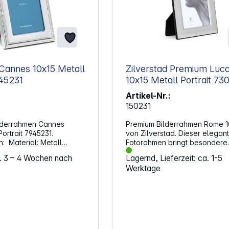
 10x15 Metall
Zilverstad Premium Luc
ait 7945231
10x15 Metall
Artikel-Nr.:
150231
ilderrahmen Cannes
Premium Bilderrahmen Rome 1
Portrait 7945231.
von Zilverstad. Dieser elegan
etall
Fotorahmen bringt besondere
alglas
Momente perfekt zur Geltung.
a. 3 – 4 Wochen nach
Lagernd, Lieferzeit: ca. 1-5
ung oder Aufsteller
Oberfläche mit einer Schicht 
Werktage
Silber verleiht deinen Bildern 
geschützt Maximales
strahlenden Glanz und bleibt 
m Abmessungen:
lange Zeit ansprechend. Auch
140 x 16 x 190 mm Gewicht: 270 g
Rückseite wurde mit Sorgfalt g
Das hochwertige Holzdesign s
eine edle Optik und hohe Stabil
Stilvolles Design mit hochwert