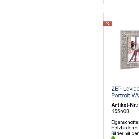
%
ZEP Levico 2Q 2x13
Port
Artikel-Nr.:
455408
Eigenschaften: Doppe
Holzbilderrahmen Zum Aufs
Bilder mit de