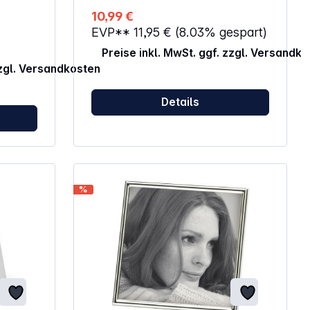
n
10,99 €
mit
EVP**
11,95 €
(8.03% gespart)
zielle
on und
Preise inkl. MwSt. ggf. zzgl. Versandk
seinem
zzgl. Versandkosten
asst er
iente.
er
Details
zum
Rahmen
rd in
iefert
chenk.
%
tile