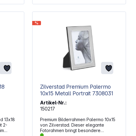
%
Zilverstad Premium Palermo
10x15 Metall Portrait 7308031
Artikel-Nr.:
150217
d 13x18
Premium Bilderrahmen Palermo 10x15
von Zilverstad. Dieser elegante
im
Fotorahmen bringt besondere
men ist
Momente perfekt zur Geltung. Die