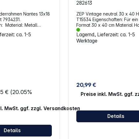
282613
ilderrahmen Nantes 13x18
ZEP Vintage neutral 30 x 40 H
it 7934231.
T15534 Eigenschaften: Für ein Bild im
etall
Format 30 x 40 cm Material Holz Zum
Versilbert
Aufhängen Farbe: hellbraun
erzeit: ca. 1-5
Lagernd, Lieferzeit: ca. 1-5
epartout
Werktage
e Thema: Neutral
malglas
ung oder Aufsteller
dformat: 13 x 18 cm
 180 x 14 x 231 mm
 g
20,99 €
95 €
(20.05%
Preise inkl. MwSt. ggf. 
kl. MwSt. ggf. zzgl. Versandkosten
Details
Details