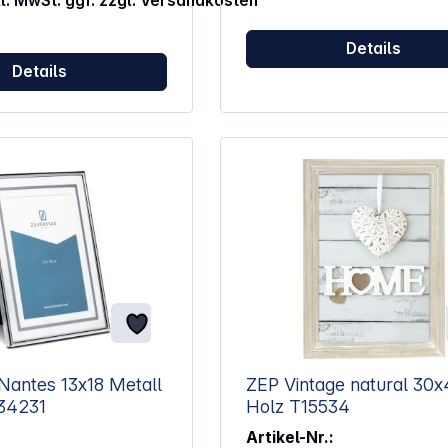
kl. MwSt. ggf. zzgl. Versandkosten
Details
Details
 13x18 Metall
ZEP Vintage natural 30x40
ait 7934231
Holz T15534
Artikel-Nr.: