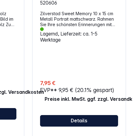
520606
olz
Zilverstad Sweet Memory 10 x 15 cm
Metall Portrait mattschwarz. Rahmen
Sie Ihre schönsten Erinnerungen mit
diesem mattschwarzen Bilderrahmen
Lagernd, Lieferzeit: ca. 1-5
von Zilverstad ein. Die Sweet
Werktage
Memory-Fotorahmenkollektion von
Zilverstad zeichnet sich durch ein
schlankes und stilvolles Design aus.
Der Fotorahmen hat einen dünnen,
mattschwarzen Rand. Der Rahmen
kann sowohl aufgehängt als auch
aufgestellt werden. Geeignet für ein
Foto der Größe 10 x 15 cm.
7,95 €
Eigenschaften: 10 x 15 cm mattschwarz
EVP**
9,95 €
(20.1% gespart)
modernes Design Rückseite aus Samt
zzgl. Versandkosten
kann stehend oder hängend
Preise inkl. MwSt. ggf. zzgl. Versandk
verwendet werden Material: Metall
Details