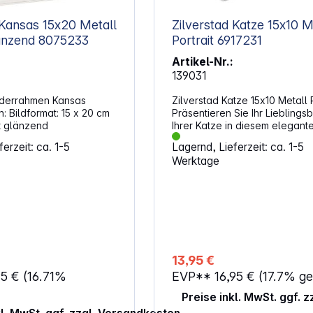
Italien mit traditioneller
Handwerkskunst Abmessungen
 15x20 Metall
Zilverstad Katze 15x10 Metall
(BxHxT): 18 x 14 x
länzend 8075233
Portrait 6917231
Artikel-Nr.:
139031
ilderrahmen Kansas
Zilverstad Katze 15x10 Metall P
20 cm
Präsentieren Sie Ihr Lieblingsb
silber lackiert glänzend
Ihrer Katze in diesem elegant
Fotorahmen. Der versilberte 
erzeit: ca. 1-5
Lagernd, Lieferzeit: ca. 1-5
ist lackiert, sodass er keine Po
Werktage
benötigt. Er ist für Fotos in de
15 x 10 cm geeignet. Eigenscha
Farbe: Silber Fotoformat: 15 x 10 cm
Größe: 159 x 172 x 16 mm Gewicht: 236
g
13,95 €
95 €
(16.71%
EVP**
16,95 €
(17.7% ge
Preise inkl. MwSt. ggf. 