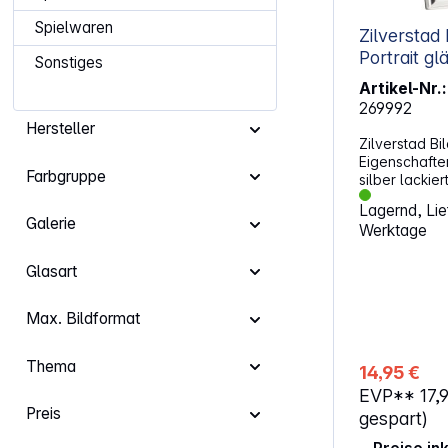
Spielwaren
Zilverstad Kansas
Portrait g
Sonstiges
Artikel-Nr.:
269992
Hersteller
Zilverstad B
Eigenschaften: Bildformat: 15 x 
Farbgruppe
Lagernd, Lief
Galerie
Werktage
Glasart
Max. Bildformat
Thema
14,95 €
EVP**
17,
Preis
gespart)