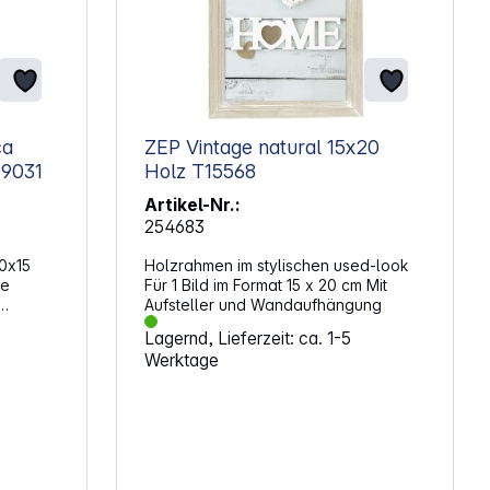
ca
ZEP Vintage natural 15x20
 Portrait 7309031
Holz T15568
Artikel-Nr.:
254683
0x15
Holzrahmen im stylischen used-look
te
Für 1 Bild im Format 15 x 20 cm Mit
Aufsteller und Wandaufhängung
 Die
Lagernd, Lieferzeit: ca. 1-5
aus
Werktage
einen
über
 die
estaltet:
orgt für
ität.
iger