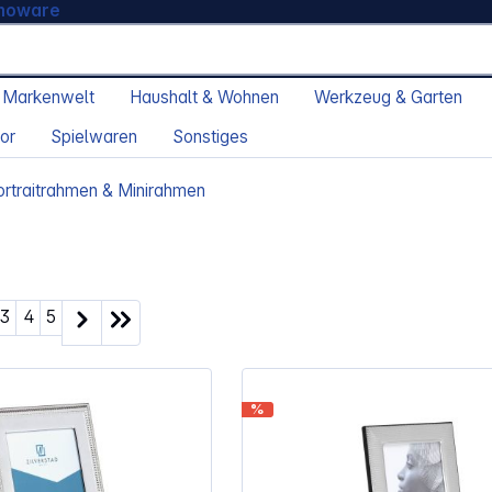
moware
 Markenwelt
Haushalt & Wohnen
Werkzeug & Garten
or
Spielwaren
Sonstiges
ortraitrahmen & Minirahmen
ite
Seite
Seite
Seite
3
4
5
%