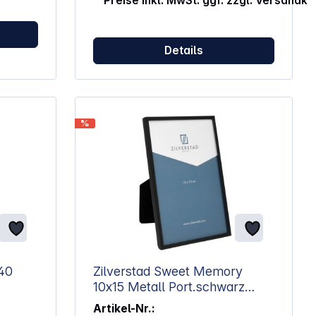
Preise inkl. MwSt. ggf. zzgl. Versandk
Details
%
Zilverstad Sweet Memory
10x15 Metall Port.schwarz
matt 7984031
Artikel-Nr.: