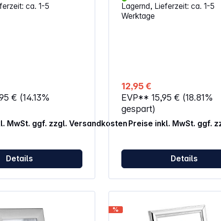
erzeit: ca. 1-5
Lagernd, Lieferzeit: ca. 1-5
versilbert &amp; anlaufgeschü
Werktage
darum ist Polieren nicht erford
Aufhängung im Hoch- und Que
möglich.
12,95 €
,95 €
(14.13%
EVP**
15,95 €
(18.81%
gespart)
kl. MwSt. ggf. zzgl. Versandkosten
Preise inkl. MwSt. ggf. 
Details
Details
%