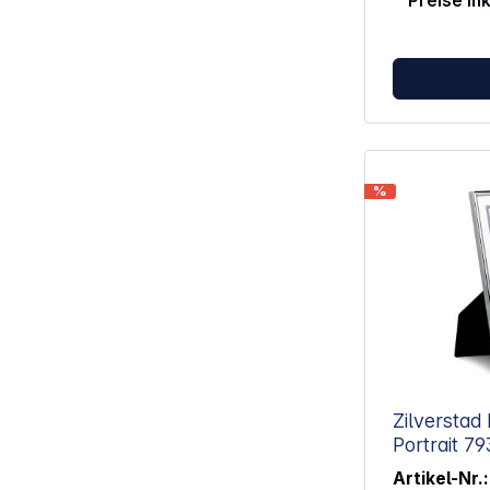
Preise in
%
Zilverstad Nantes
Portr
Artikel-Nr.: