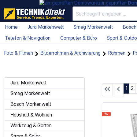
zur geprüften
De
Home
Jura Markenwelt
Smeg Markenwelt
Bosch
Telefon & Navigation
Computer & Büro
Sport & Outdo
Foto & Filmen
Bilderrahmen & Archivierung
Rahmen
P
Jura Markenwelt
Seite
Se
1
2
Smeg Markenwelt
Bosch Markenwelt
%
Haushalt & Wohnen
Werkzeug & Garten
Strom & Solar