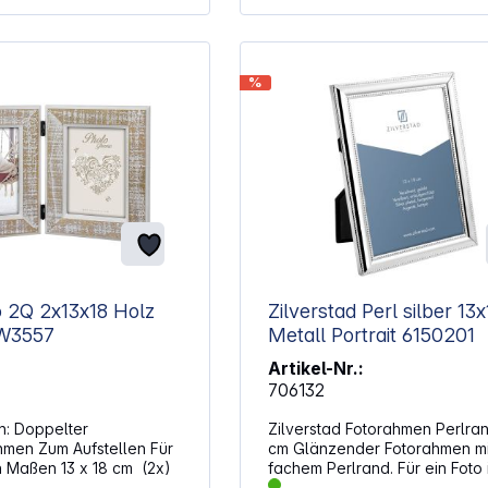
%
x18 Holz
Zilverstad Perl silber 13x18
rait WW3557
Metall Portrait 6150201
Artikel-Nr.:
706132
lter
Zilverstad Fotorahmen Perlran
tellen Für
cm Glänzender Fotorahmen mit 2-
n Maßen 13 x 18 cm (2x)
fachem Perlrand. Für ein Foto 
Format 13 x 18 cm. Der Fotorah