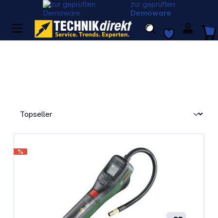
zur geprüften
Demoware
%