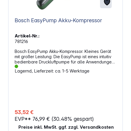
Bosch EasyPump Akku-Kompressor
Artikel-Nr.:
781216
Bosch EasyPump Akku-Kompressor. Kleines Gerät
mit großer Leistung: Die EasyPump ist eines intuitiv
bedienbare Druckluftpumpe für alle Anwendungen
bis 10,3 bar. Die Echtzeitmessung und die
Lagernd, Lieferzeit: ca. 1-5 Werktage
Vorwahlfunktion sorgen für Komfort und genaue
Befüllergebnisse. Die Pumpe verfügt über ein
klares Bedienfeld und ein großzügiges Display, das
auch bei Tageslicht gut ablesbar ist. Ihr leichtes und
handliches Design macht sie zum idealen Begleiter.
Die EasyPump ist mit verschiedenen Adaptern
ausgestattet, die im Staufach ordentlich aufbewahrt
sind. Sie kann alle Reifenarten (z. B. vom Auto oder
53,52 €
Fahrrad), Bälle (z. B. Fußbälle) und sogar kleine
EVP**
76,99 €
(30.48% gespart)
Wassersportartikel aufpumpen. Noch nie war
Aufpumpen so einfach. Eigenschaften: Alle
Preise inkl. MwSt. ggf. zzgl. Versandkosten
Informationen auf einen Blick beim Aufpumpen von