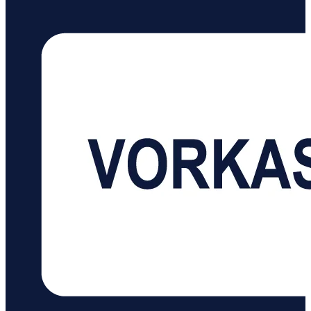
Bleibe organisiert mit dem integrierten Stauraum für
Hochdruckadapter Technische Daten:
Akkuspannung: 18,0 V Kompatibler Akku: 18V
POWER FOR ALL Alliance (empfohlen ≥ 1,5 Ah) Max.
Druck: 10,3 bar Luftstrom: 400 l/min (schnelles
Füllen/Entleeren) Max. Leistungsvolumen: 30 l/min
Schlauchlänge: 0,7 m Werkzeugabmessungen (L x
B x H): 284 x 133 x 205 mm Gewicht: 2,0 kg
Lieferumfang:BOSCH PAO 18V Akku‑Druckluftpumpe
Luftpumpenadapter für Reifenventile Adapter für
französisches Ventil Ballnadel Volumenadapter
Ohne Akku, ohne Ladegerät (optional erhältlich)