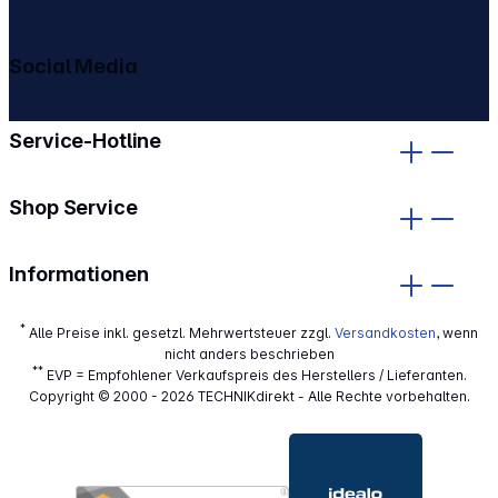
Social Media
gehe zu facebook
gehe zu instagram
Service-Hotline
Shop Service
Informationen
*
Alle Preise inkl. gesetzl. Mehrwertsteuer zzgl.
Versandkosten
, wenn
nicht anders beschrieben
**
EVP = Empfohlener Verkaufspreis des Herstellers / Lieferanten.
Copyright © 2000 - 2026 TECHNIKdirekt - Alle Rechte vorbehalten.