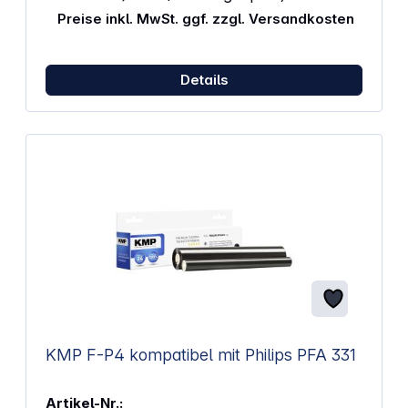
632E, PPF-636E, PPF-650, PPF-650 Series, PPF-
Preise inkl. MwSt. ggf. zzgl. Versandkosten
650E, PPF-670 Series, PPF-675, PPF-676, PPF-676E,
PPF-680 Series, PPF-685, PPF-685E, PPF-695
Details
KMP F-P4 kompatibel mit Philips PFA 331
Artikel-Nr.: