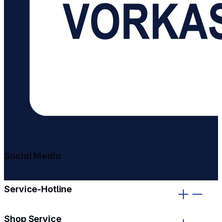
Social Media
gehe zu facebook
gehe zu instagram
Service-Hotline
Shop Service