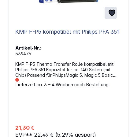
KMP F-P5 kompatibel mit Philips PFA 351
Artikel-Nr.:
539476
KMP F-P5 Thermo Transfer Rolle kompatibel mit
Philips PFA 351 Kapazität für ca. 140 Seiten (mit
Chip) Passend für:PhilipsMagic 5, Magic 5 Basic,
Magic 5 Basic DECT, Magic 5 Colour DECT, Magic 5
Lieferzeit ca. 3 – 4 Wochen nach Bestellung
Eco Basic DECT, Magic 5 Eco Primo Smart, Magic 5
Eco Voice DECT DUO, Magic 5 ECO Classic, Magic
5 ECO Primo, Magic 5 ECO Voice, Magic 5 ECO
Voice DECT, Magic 5 ECO Voice DECT Trio, Magic
5 ECO Voice Smart DECT, Magic 5 Primo, Magic 5
Primo Smart, Magic 5 Primo White, Magic 5 Smart,
Magic 5 Voice, Magic 5 Voice Colour DECT, Magic
5 Voice DECT, Magic 5 Voice DECT DUO, Magic 5
21,30 €
Voice DECT Trio, Magic 5 Voice Smart, PPF-620E,
EVP**
22,49 €
(5.29% gespart)
PPF-630 Series, PPF-631, PPF-631E, PPF-632, PPF-