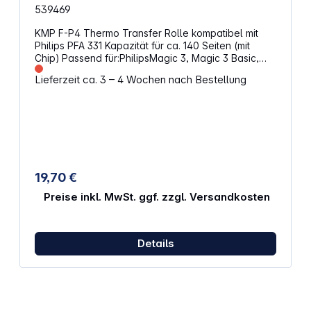
539469
KMP F-P4 Thermo Transfer Rolle kompatibel mit
Philips PFA 331 Kapazität für ca. 140 Seiten (mit
Chip) Passend für:PhilipsMagic 3, Magic 3 Basic,
Magic 3 Primo, Magic 3 Voice DECT, Magic 3 Voice
Lieferzeit ca. 3 – 4 Wochen nach Bestellung
DECT SMS, Magic 3 Voice SMS, Magic 3 Voice SMS
Plus, Magic 3-2 Basic, Magic 3-2 Colour DECT SMS,
Magic 3-2 Double DECT, Magic 3-2 Primo, Magic 3-
2 Trio DECT, Magic 3-2 Voice, Magic 3-2 Voice
DECT SMS, Magic 3-2 Voice SMS, PPF-531, PPF-
531R, PPF-571, PPF-571R, PPF-575, PPF-575R, PPF-
581, PPF-585, PPF-585R, PPF-595R
19,70 €
Preise inkl. MwSt. ggf. zzgl. Versandkosten
Details