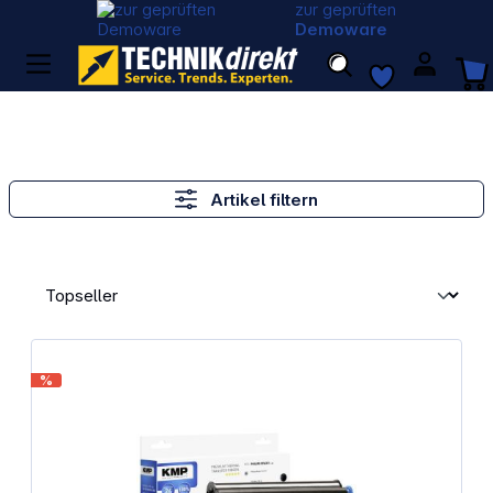
zur geprüften
Demoware
Artikel filtern
%