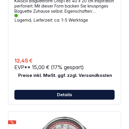
KAISER Baguettform CrispTec 40 x 20 cm Inspiration
perforiert. Mit dieser Form backen Sie knuspriges
Baguette Zuhause selbst. Eigenschaften:
Baguettebackform mit CrispTec Perforierung für
Lagernd, Lieferzeit: ca. 1-5 Werktage
eine rundum knusprige Kruste und weiche Krume
Backofenfest, hitzebeständig bis 230 Grad Größe
40 x 20 cm Handwäsche
12,45 €
EVP**
15,00 €
(17% gespart)
Preise inkl. MwSt. ggf. zzgl. Versandkosten
Details
%