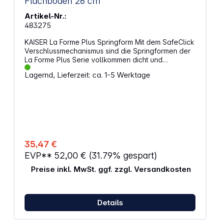
Flachboden 26 cm
Artikel-Nr.:
483275
KAISER La Forme Plus Springform Mit dem SafeClick
Verschlussmechanismus sind die Springformen der
La Forme Plus Serie vollkommen dicht und
zuverlässig. Dank der optimalen großen und
Lagernd, Lieferzeit: ca. 1-5 Werktage
ergonomischen Grifffläche lässt sich die Backform
leicht öffnen und verschließen. Durch die
keramische KAIRAMIC Antihaftbeschichtung wird das
einbrennen von Backwaren vermieden. Die Form ist
mit einer Glas-Hartlackierung überzogen, so dass
Messer keine Schnittspuren mehr zurücklassen.
Eigenschaften: 1 x Ø 26 cm Springform mit
Flachboden mit einem Antihaftbeschichtetem Stahl-
35,47 €
Ring schnittfester überzogener Stahl-Boden
EVP**
52,00 €
(31.79% gespart)
auslaufsicher durch SafeClick Mechanismus
hitzebeständig bis 250°C einfache Reinigung und
Preise inkl. MwSt. ggf. zzgl. Versandkosten
Lösbarkeit durch die KAIRAMIC Beschichtung
gleichmäßiges bräunen dank optimaler
Wärmeleitung leichtes Öffnen und Verschließen mit
der ergonomischen Grifffläche Boden ist
Details
spülmaschinengeeignet Ring von Hand reinigen