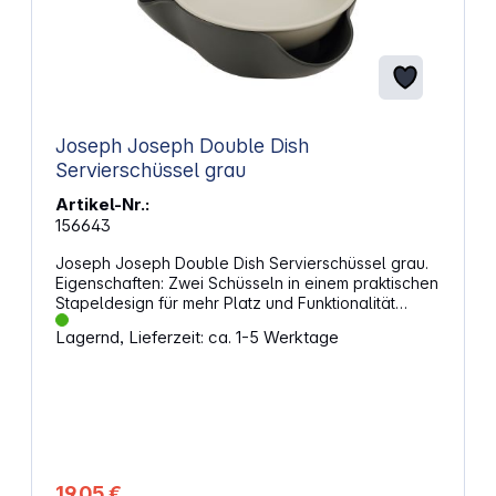
Joseph Joseph Double Dish
Servierschüssel grau
Artikel-Nr.:
156643
Joseph Joseph Double Dish Servierschüssel grau.
Eigenschaften: Zwei Schüsseln in einem praktischen
Stapeldesign für mehr Platz und Funktionalität
Clevere Wölbungen an der unteren Schüssel
Lagernd, Lieferzeit: ca. 1-5 Werktage
ermöglichen das mühelose Entsorgen von
Essensresten Die doppelte Schicht sorgt dafür,
dass Reste unsichtbar bleiben und der Tisch immer
ordentlich aussieht Ideal für Snacks wie Oliven,
Pistazien oder süße Leckereien ohne zusätzliche
Schüsseln Perfekt für eine saubere und stilvolle
Präsentation ohne Chaos auf dem Tisch
Spülmaschinenfest nicht für die Mikrowelle
19,05 €