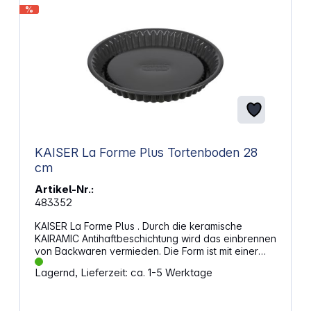
%
KAISER La Forme Plus Tortenboden 28
cm
Artikel-Nr.:
483352
KAISER La Forme Plus . Durch die keramische
KAIRAMIC Antihaftbeschichtung wird das einbrennen
von Backwaren vermieden. Die Form ist mit einer
Glas-Hartlackierung überzogen, so dass Messer
Lagernd, Lieferzeit: ca. 1-5 Werktage
keine Schnittspuren mehr zurücklassen.
Eigenschaften: 1 x Tortenboden Ø 28 cm
Schnittfester überzogener Stahl-Boden