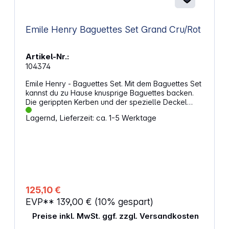
Emile Henry Baguettes Set Grand Cru/Rot
Artikel-Nr.:
104374
​​​​​Emile Henry - Baguettes Set. Mit dem Baguettes Set
kannst du zu Hause knusprige Baguettes backen.
Die gerippten Kerben und der spezielle Deckel
sorgen für die perfekte Feuchtigkeitsrate und eine
Lagernd, Lieferzeit: ca. 1-5 Werktage
knusprige Kruste. Die Produkte von Emile Henry
werden in Frankreich hergestellt und zeichnen sich
durch ihre Langlebigkeit und Widerstandsfähigkeit
aus. Sie sind aus Keramik gefertigt und halten
dadurch besser Stöße und Temperaturschwanken
zwischen Gefrierschrank und Backofen aus. Durch
das Emaille hält auch die schöne Farbe und das Set
lässt sich in der Spülmaschine praktisch reinigen.
125,10 €
Verwandle deine Küche in eine Baguette-
EVP**
139,00 €
(10% gespart)
BäckereiDank der gerippten Kerben kleben die
Baguettes nicht an der Form an. Mit dem Deckel
Preise inkl. MwSt. ggf. zzgl. Versandkosten
schafft die Form genau die richtige Feuchtigkeit, die