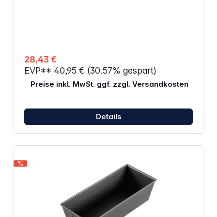
einstellbar Alarmton bei Erreichen der
Zieltemperatur Uhrzeitanzeige
Hintergrundbeleuchtung Mit Befestigungsmagnet
und ausklappbarem Ständer Benötigt zwei AAA-
Batterien
28,43 €
EVP**
40,95 €
(30.57% gespart)
Preise inkl. MwSt. ggf. zzgl. Versandkosten
Details
%