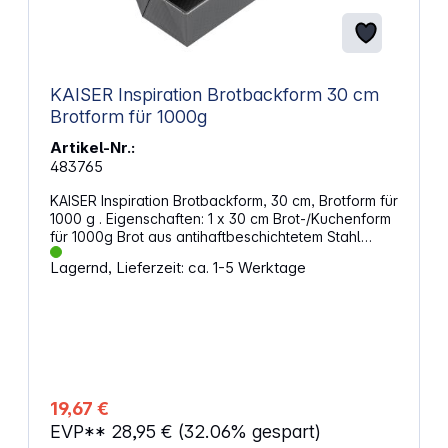
KAISER Inspiration Brotbackform 30 cm
Brotform für 1000g
Artikel-Nr.:
483765
KAISER Inspiration Brotbackform, 30 cm, Brotform für
1000 g . Eigenschaften: 1 x 30 cm Brot-/Kuchenform
für 1000g Brot aus antihaftbeschichtetem Stahl
sauerteigbeständig bis zu 230°C hitzebeständig
Lagernd, Lieferzeit: ca. 1-5 Werktage
einfache Reinigung und Lösbarkeit gleichmäßige
Bräunung praktischer Griffrand Pflege:
Handwäsche
19,67 €
EVP**
28,95 €
(32.06% gespart)