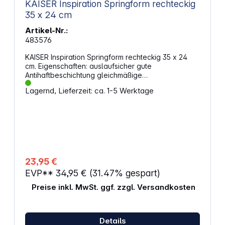
KAISER Inspiration Springform rechteckig
35 x 24 cm
Artikel-Nr.:
483576
KAISER Inspiration Springform rechteckig 35 x 24
cm. Eigenschaften: auslaufsicher gute
Antihaftbeschichtung gleichmäßige
Wärmeverteilung rechteckig, 36 x 24 cm Pflege:
Lagernd, Lieferzeit: ca. 1-5 Werktage
Handwäsche
23,95 €
EVP**
34,95 €
(31.47% gespart)
Preise inkl. MwSt. ggf. zzgl. Versandkosten
Details