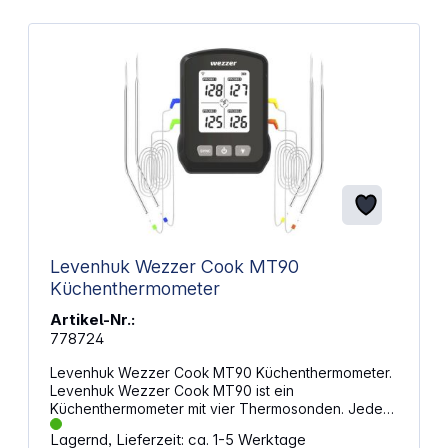
Levenhuk Wezzer Cook MT90
Küchenthermometer
Artikel-Nr.:
778724
Levenhuk Wezzer Cook MT90 Küchenthermometer.
Levenhuk Wezzer Cook MT90 ist ein
Küchenthermometer mit vier Thermosonden. Jede
Thermosonde ist mit einem 1 m langen, flexiblen
Lagernd, Lieferzeit: ca. 1-5 Werktage
Kabel ausgestattet. Das Gerät misst gleichzeitig die