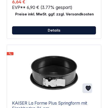
6,64 €
und strapazierfähig Ideal für den täglichen
EVP**
6,90 €
(3.77% gespart)
Gebrauch Farbe: Orange Abmessungen (H x B x T):
33 x 44 x 0,18 cm
Preise inkl. MwSt. ggf. zzgl. Versandkosten
Details
%
KAISER La Forme Plus Springform mit