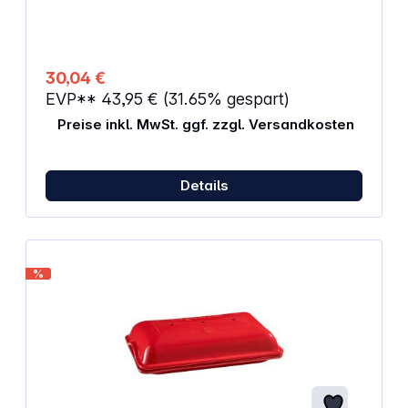
Auslaufsicher durch SafeClick Mechanismus
Hitzebeständig bis 250°C Einfache Reinigung und
Lösbarkeit durch die KAIRAMIC Beschichtung
Gleichmäßiges bräunen dank optimaler
Wärmeleitung Pflege: Handwäsche
30,04 €
EVP**
43,95 €
(31.65% gespart)
Preise inkl. MwSt. ggf. zzgl. Versandkosten
Details
%