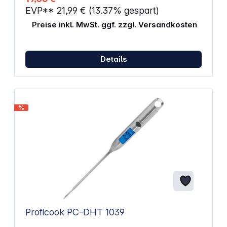
geeignet BPA-frei Abmessungen (H x B x T): 6,2 x
EVP**
21,99 €
(13.37% gespart)
17,8 x 16,8 cm
Preise inkl. MwSt. ggf. zzgl. Versandkosten
Details
%
Proficook PC-DHT 1039