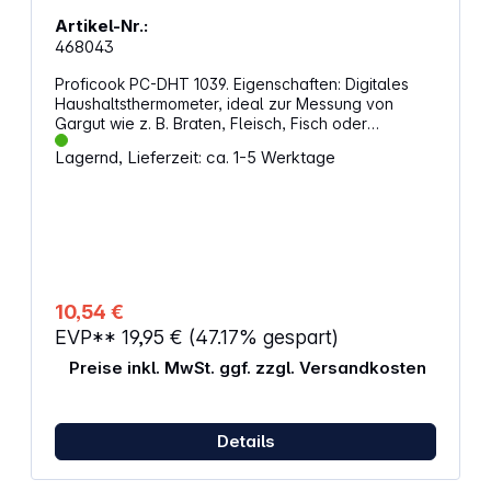
Artikel-Nr.:
468043
Proficook PC-DHT 1039. Eigenschaften: Digitales
Haushaltsthermometer, ideal zur Messung von
Gargut wie z. B. Braten, Fleisch, Fisch oder
Getränke wie z. B. Wein, Champagner, Sekt
Lagernd, Lieferzeit: ca. 1-5 Werktage
Edelstahl Temperaturbereich: -45 °C - 200 °C
Schnelle Reaktions- und Messzeit Hohe
Messgenauigkeit Temperaturanzeige umschaltbar
(°C/°F) Speicherfunktion der zuletzt gemessenen
Temperatur LCD-Display (blau beleuchtet) Inkl.
Silikon-Schutzkappe Inkl. praktischer Aufhängeöse
Batteriebetrieb: Knopfzelle (LR44) (Batterie im
Lieferumfang enthalten)
10,54 €
EVP**
19,95 €
(47.17% gespart)
Preise inkl. MwSt. ggf. zzgl. Versandkosten
Details