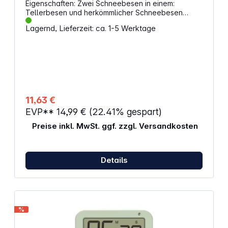
Eigenschaften: Zwei Schneebesen in einem:
Tellerbesen und herkömmlicher Schneebesen
Vielseitig einsetzbar für Verrühren, Aufschlagen
Lagernd, Lieferzeit: ca. 1-5 Werktage
und Mixen Flach zusammenlegbar für
platzsparende Aufbewahrung Hitzebeständige,
silikonbeschichtete Stahldrähte bis 200°C Ideal für
antihaftbeschichtetes Kochgeschirr
Spülmaschinenfest BPA-frei Abmessungen (H x B x
T): 28 x 9 x 3 cm
11,63 €
EVP**
14,99 €
(22.41% gespart)
Preise inkl. MwSt. ggf. zzgl. Versandkosten
Details
%