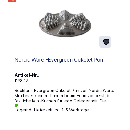
%
Nordic Ware -Evergreen Cakelet Pan
Artikel-Nr.:
119879
Backform Evergreen Cakelet Pan von Nordic Ware.
Mit dieser kleinen Tannenbaum-Form zauberst du
festliche Mini-Kuchen für jede Gelegenheit. Die
Form macht es möglich, sechs detaillierte
Lagernd, Lieferzeit: ca. 1-5 Werktage
Tannenbäume zu backen. Festlicher Charme für
deine BackkreationenDie Tannenbaum-Form eignet
sich hervorragend für Feiertagsdesserts oder
winterliche Dekorationen. Ob einfach mit