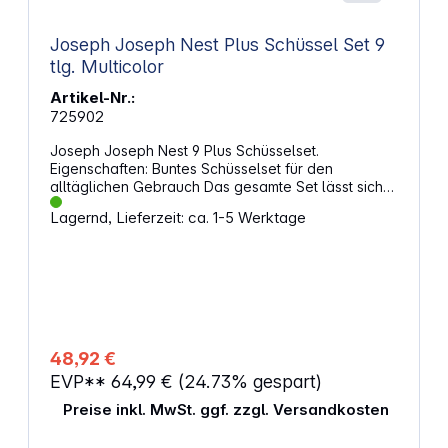
Joseph Joseph Nest Plus Schüssel Set 9
tlg. Multicolor
Artikel-Nr.:
725902
Joseph Joseph Nest 9 Plus Schüsselset.
Eigenschaften: Buntes Schüsselset für den
alltäglichen Gebrauch Das gesamte Set lässt sich
platzsparend ineinander stapeln Rührschüsseln
Lagernd, Lieferzeit: ca. 1-5 Werktage
haben eine rutschfeste Unterseite, Tragegriffe und
Ausgießer 3 l Kunststoffsieb und 1,65 l Edelstahlsieb
4,5 l Rührschüssel und 0,5 l Rührschüssel mit
metrischen und imperialen Einheiten im Inneren
Spülmaschinengeeignetes BPA-freies Material Das
Set ist nicht mikrowellengeeignet
48,92 €
EVP**
64,99 €
(24.73% gespart)
Preise inkl. MwSt. ggf. zzgl. Versandkosten