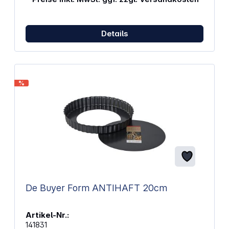
Schädel-Designs für kleine Leckereien Aluminium
für gleichmäßige Backergebnisse
Antihaftbeschichtung für einfachen Umgang Ideal
für Halloween und andere festliche Gelegenheiten
Details
Für 2,5 Tassen Teig geeignet Vor Gebrauch
einfetten und ausstauben Handwäsche empfohlen
Abmessungen (BxHxT): 32 x 3 x 28 cm Gewicht: 950
g
%
De Buyer Form ANTIHAFT 20cm
Artikel-Nr.:
141831