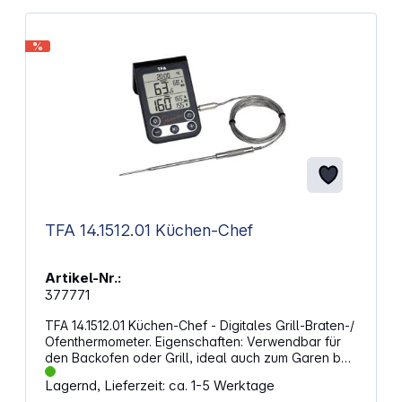
%
TFA 14.1512.01 Küchen-Chef
Artikel-Nr.:
377771
TFA 14.1512.01 Küchen-Chef - Digitales Grill-Braten-/
Ofenthermometer. Eigenschaften: Verwendbar für
den Backofen oder Grill, ideal auch zum Garen bei
Niedrigtemperatur Einstichfühler aus Edelstahl mit
Lagernd, Lieferzeit: ca. 1-5 Werktage
ca. 120 cm Kabel Individuelle Temperaturvorgabe