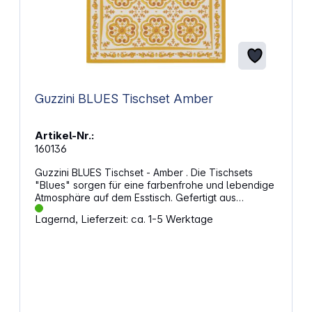
Guzzini BLUES Tischset Amber
Artikel-Nr.:
160136
Guzzini BLUES Tischset - Amber . Die Tischsets
"Blues" sorgen für eine farbenfrohe und lebendige
Atmosphäre auf dem Esstisch. Gefertigt aus
hochwertigem, dickem Kunstleder überzeugen sie
Lagernd, Lieferzeit: ca. 1-5 Werktage
durch ihre pflegeleichte Oberfläche, die
Flüssigkeiten abweist. Diese Tischsets sind nicht nur
funktional, sondern auch robust und langlebig,
ideal für den täglichen Gebrauch. Eigenschaften:
Die Tischsets "Blues" bringen Farbe und
Lebendigkeit auf den Esstisch Hergestellt aus
hochwertigem, dickem Kunstleder Pflegeleichte
Oberfläche, die Flüssigkeiten abweist Funktional