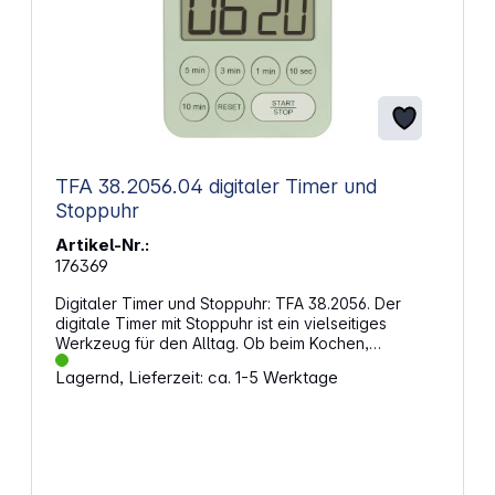
TFA 38.2056.04 digitaler Timer und
Stoppuhr
Artikel-Nr.:
176369
Digitaler Timer und Stoppuhr: TFA 38.2056. Der
digitale Timer mit Stoppuhr ist ein vielseitiges
Werkzeug für den Alltag. Ob beim Kochen,
Teezubereiten, Spielen oder Lernen – dieser Timer
Lagernd, Lieferzeit: ca. 1-5 Werktage
hilft dir, die Zeit im Blick zu behalten. Die
freundliche, hellgrüne Farbe sorgt dabei für gute
Laune. Drei Lautstärkestufen – laut, normal oder
lautlos mit LED-WarnlichtMit fünf voreingestellten
Zeitvorgaben auf den Tasten ist die Zeiteinstellung
schnell und unkompliziert. Der Timer kann auch