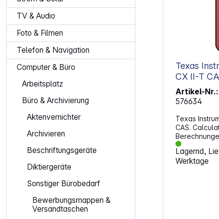
TV & Audio
Foto & Filmen
Telefon & Navigation
Texas Inst
Computer & Büro
CX II-T C
Arbeitsplatz
Artikel-Nr.:
Büro & Archivierung
576634
Aktenvernichter
Texas Instrum
CAS. Calcula
Archivieren
Berechnungen
Schreibweise 
Beschriftungsgeräte
Lagernd, Lief
&amp; Spread
Werktage
Tabellenkalku
Diktiergeräte
GraphsGraphi
Analyse von 
Sonstiger Bürobedarf
StatisticsInte
Statistikpro
Bewerbungsmappen &
Analysen von
Versandtaschen
Spreadsheet 