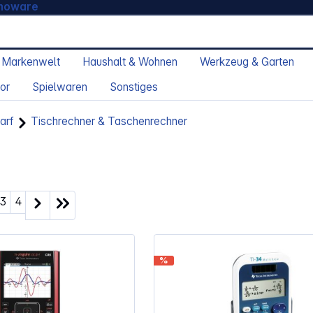
moware
 Markenwelt
Haushalt & Wohnen
Werkzeug & Garten
or
Spielwaren
Sonstiges
arf
Tischrechner & Taschenrechner
ite
Seite
Seite
3
4
%