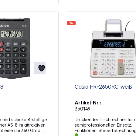
Zugriff auf
nierte Funktionen und
em (OS) und Software
g der Messwerterfassung
%
t TI-Nspire Lab Cradle,
or Vernier EasyLink und
ursensor Vernier
 Erfassung und Analyse
ten:
+ MB Ablagespeicher/64
mversorgung:
TI-Akku, USB-Anschluss
g eines Computers
USB-Kabel im
alten Display:
-8
Casio FR-2650RC weiß
it
eleuchtung, 320 x 240
iagonale), Auflösung 125
Artikel-Nr.:
350149
 und schicke 8-stellige
Druckender Tischrechner für 
er AS-8 im attraktiven
semiprofessionellen Einsatz.
at eine um 360 Grad
Funktionen: Steuerberechnung
ch oben aufklappbare,
Profitberechnungen (Cost, Sel