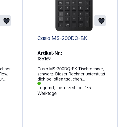
Casio MS-200DQ-BK
Artikel-Nr.:
186169
chner:
Casio MS-200DQ-BK Tischrechner,
View.
schwarz. Dieser Rechner unterstützt
ür
dich bei allen täglichen
ittenen
Berechnungen. Das großzügige
Lagernd, Lieferzeit: ca. 1-5
ik und
Display sorgt für eine klare
Werktage
Darstellung, sodass du Zahlen
jederzeit gut ablesen kannst. Die
einfache Bedienstruktur macht ihn zu
einem praktischen Helfer für Büro und
Alltag. Zuverlässige
EnergieversorgungMit Solar- und
Batteriebetrieb bleibt der Rechner