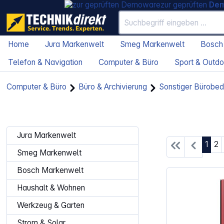
zur geprüften
De
Home
Jura Markenwelt
Smeg Markenwelt
Bosch
Telefon & Navigation
Computer & Büro
Sport & Outdo
Computer & Büro
Büro & Archivierung
Sonstiger Bürobed
Jura Markenwelt
Seite
Se
1
2
Smeg Markenwelt
Bosch Markenwelt
Haushalt & Wohnen
Werkzeug & Garten
Strom & Solar