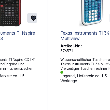
ruments TI Nspire
Texas Instruments TI 34
AS
Multiview
Artikel-Nr.:
576571
ents TI Nspire CX II-T
Wissenschaftlicher Taschenre
torEingabe und
Texas Instruments TI-34 Multi
 in mathematischer
Vierzeiliger Taschenrechner f
– wie im Schulbuch. Lists
mittleres Niveau mit fortgeschr
erzeit: ca. 1-5
Lagernd, Lieferzeit: ca. 1-5
sheetListeneditor und
Bruchfunktionen für Mathemat
Werktage
lation.
Naturwissenschaften in der
sche Darstellung und
Mittelstufe. Funktionsübersicht:
Funktionen. Data &amp;
Vierzeiliges Display Statistiken mit
raktives
einer und zwei Variablen MathPrint-
gramm, das umfangreiche
Funktion Fortgeschrittene
 Daten aus Lists &amp;
Bruchfunktionen Bruchvereinfachung
ermöglicht und
Schritt für Schritt Einträge bearbeiten,