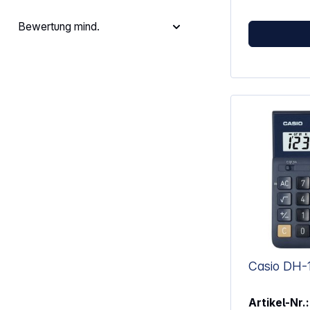
und Normalwa
Erweiterte st
Bewertung mind.
einschließlich
Hypothesetes
Sicherheitswa
en und Einwe
Achtzehn Vert
die Wahrsche
einschließlic
Verteilungsfu
Wahrscheinlic
(WDF) und in
Wahrscheinlic
n für normale
Verteilungen
Binomial-, g
Verteilung. Integrierte interaktive
Geometriefunktion
Bedienung du
Einfache Dr
intuitive Bed
Casio DH-
Computerfunktionen
Dokumente (.
Verwendung 
Artikel-Nr.:
(Dateiformat