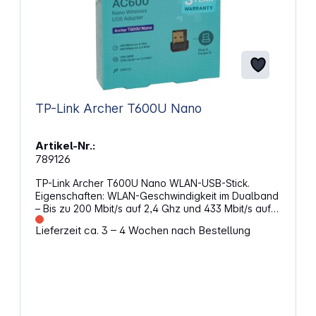
TP-Link Archer T600U Nano
Artikel-Nr.:
789126
TP-Link Archer T600U Nano WLAN-USB-Stick.
Eigenschaften: WLAN-Geschwindigkeit im Dualband
– Bis zu 200 Mbit/s auf 2,4 Ghz und 433 Mbit/s auf 5
GHz WLAN-Frequenz flexibel wählbar – 2,4 GHz
Lieferzeit ca. 3 – 4 Wochen nach Bestellung
oder 5 GHz-Band für bessere Verbindung, höhere
Geschwindigkeit und größere Reichweite mit dem
Dualband-WLAN-Router Nano-Design: Kleine
Größe, ideal für unterwegs Betriebssystem:
Unterstützt Windows / Mac OS Sichere
Verschlüsselung: Unterstützt 64/128-bit WEP,
WPA/WPA2, WPA-PSK/WPA2-PSK Standards