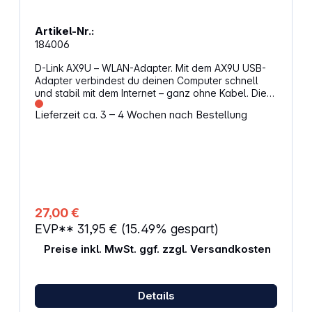
Artikel-Nr.:
184006
D-Link AX9U – WLAN-Adapter. Mit dem AX9U USB-
Adapter verbindest du deinen Computer schnell
und stabil mit dem Internet – ganz ohne Kabel. Die
moderne Dualband-Technologie sorgt für
Lieferzeit ca. 3 – 4 Wochen nach Bestellung
zuverlässige Leistung beim Streamen, Spielen oder
Arbeiten. Dank aktueller Sicherheitsstandards und
einfacher Installation bist du sofort startklar.
Eigenschaften: Dualband-WLAN mit bis zu 287
Mbit/s (2,4 GHz) und 574 Mbit/s (5 GHz) für stabile
Verbindungen OFDMA und MU-MIMO verbessern
die Datenübertragung bei mehreren Geräten
gleichzeitig WPA3-Verschlüsselung schützt deine
27,00 €
Verbindung mit 128-Bit-Sicherheit Bluetooth-
EVP**
31,95 €
(15.49% gespart)
Unterstützung für kabellose Verbindung mit
Controllern, Kopfhörern und Tastaturen Kompatibel
Preise inkl. MwSt. ggf. zzgl. Versandkosten
mit älteren WLAN-Routern für flexible Nutzung Ein-
Klick-Installation unter Windows 10 und 11 spart Zeit
Abmessungen (B x H x T): 3,9 x 0,9 x 1,8 cm
Gewicht: 6 g
Details