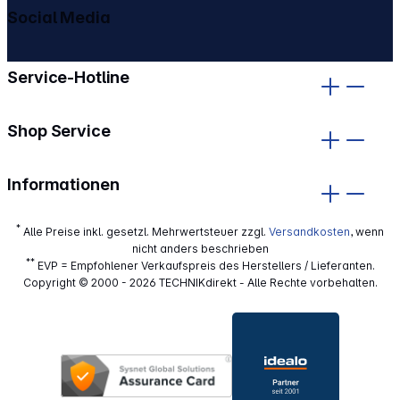
Social Media
gehe zu facebook
gehe zu instagram
Service-Hotline
Shop Service
Informationen
*
Alle Preise inkl. gesetzl. Mehrwertsteuer zzgl.
Versandkosten
, wenn
nicht anders beschrieben
**
EVP = Empfohlener Verkaufspreis des Herstellers / Lieferanten.
Copyright © 2000 - 2026 TECHNIKdirekt - Alle Rechte vorbehalten.