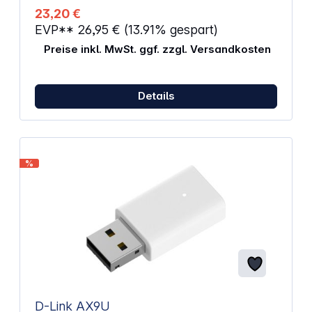
Einfache Installation Schnittstelle: USB 2.0 WLAN-
23,20 €
Standards: 802.11ac / a / n / g / b Sendeleistung: &lt;
EVP**
26,95 €
(13.91% gespart)
20 dBm (EIRP) Abmessungen (B x H x T): 15 x 7,1 x
18,6 mm
Preise inkl. MwSt. ggf. zzgl. Versandkosten
Details
%
D-Link AX9U