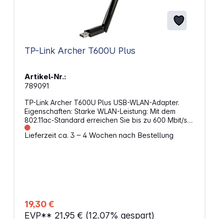
TP-Link Archer T600U Plus
Artikel-Nr.:
789091
TP-Link Archer T600U Plus USB-WLAN-Adapter.
Eigenschaften: Starke WLAN-Leistung: Mit dem
802.11ac-Standard erreichen Sie bis zu 600 Mbit/s
(433 Mbit/s auf 5GHz und 200 Mbit/s auf 2,4GHz)
Lieferzeit ca. 3 – 4 Wochen nach Bestellung
WLAN-Frequenz im Dualband: Nutzen Sie das 2.4
GHz- oder das 5 GHz-Band für eine flexible,
schnelle und weitreichende Verbindung
Hochleistungsantenne: Die 5dBi
Hochleistungsantenne verbessert den WLAN-
Empfang und verstärkt das Transfersignal Einfache
Installation Unterstützt Windows / Mac OS
Schnittstelle: USB 2.0 Antenne: 5 dBi WLAN-
19,30 €
Standards: IEEE 802.11b/g/n 2.4 GHz, IEEE
EVP**
21,95 €
(12.07% gespart)
802.11a/n/ac 5 GHz WLAN-Geschwindigkeit: 600