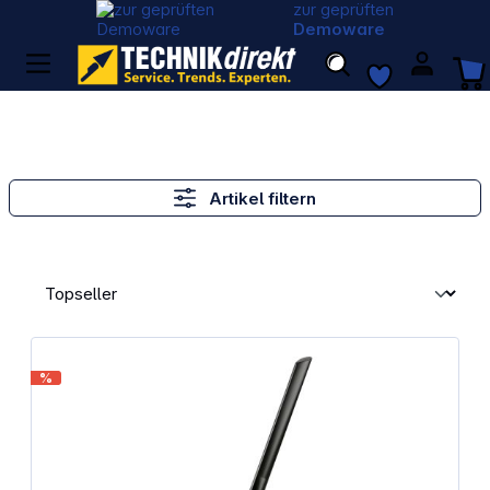
zur geprüften
Demoware
Artikel filtern
%