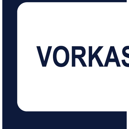
Setup™ (WPS) unterstützt der TL-WN822N das Quick
Security Setup, mit dem Benutzer einfach die Taste
"QSS"-Taste auf der Außenseite des Geräts zu
drücken braucht und damit sofort eine hochsichere
Verbindung aufgebaut wird. Das ist nicht nur
schneller als normale Sicherheitssetups, sondern
auch bequemer, denn Sie brauchen sich kein
Passwort zu merken. Mitgelieferte CD für den
einfachen Gebrauch Der TL-WN822N wird mit einer
CD-ROM geliefert, die ein Dienstprogramm enthält,
das Ihnen dabei hilft, die Softwareinstallation
durchzuführen und die Einstellungen des WLAN
einschließlich der Sicherheitskonfigurationen und
der WLAN-Verbindung vorzunehmen, was sehr
bequem für die Benutzer ist, auch für unerfahrene
Anwender. Desktop-Style Design und USB-
Verlängerungskabel Neben dem modischen
Äußeren ist das Desktop-Style-Design vorteilhaft für
den Empfang des Signals in verschiedenen
Anwendungsumgebungen, was ein reibungsloses
und stabiles Signal gewährleistet. Der TL-WN822N
wird dazu mit einem 1,5 Meter langen USB-
Verlängerungskabel geliefert.