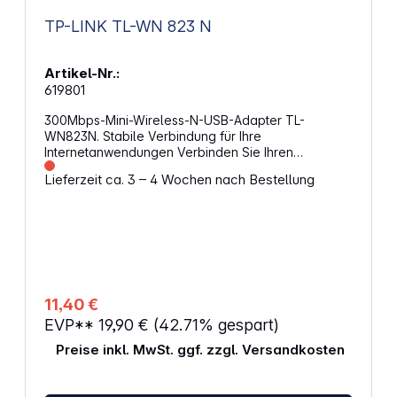
Secure Setup), sorgt mit WPS für sorgenfreie
TP-LINK TL-WN 823 N
Wireless Sicherheit Unterstützt 64/128/152-bit WEP,
erfüllt 128 bit WPA Standard(TKIP/AES), unterstützt
MIC, IV Expansion, Shared Key Authentifikation, IEEE
Artikel-Nr.:
802.1X Einfache Konfiguration und Überwachung
619801
Unterstützt die Roaming Technologie die effiziente
Wirless Verbindungen garantiert Unterstützt
300Mbps-Mini-Wireless-N-USB-Adapter TL-
Windows 2000/XP/Vista OS
WN823N. Stabile Verbindung für Ihre
Internetanwendungen Verbinden Sie Ihren
Computer mit einem drahtlosen Netzwerk erreichen
Lieferzeit ca. 3 – 4 Wochen nach Bestellung
Sie gleichzeitig eine Geschwindigkeit von 300
Mbit/s. Ideal für Video-Streaming, Sprach-
Streaming und Online-Spiele. Merkmale: 300Mbit/s-
WLAN-Geschwindigkeit Kleiner Formfaktor für
maximale Mobilität Schlankes Design Einfache
Installation WPS-Taste
11,40 €
EVP**
19,90 €
(42.71% gespart)
Preise inkl. MwSt. ggf. zzgl. Versandkosten