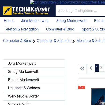
zur geprüften
De
Home
Jura Markenwelt
Smeg Markenwelt
Bosch
Telefon & Navigation
Computer & Büro
Sport & Outdo
Computer & Büro
Computer & Zubehör
Monitore & Zube
Jura Markenwelt
Seite
Se
1
2
Smeg Markenwelt
Bosch Markenwelt
%
Haushalt & Wohnen
Werkzeug & Garten
Strom & Solar