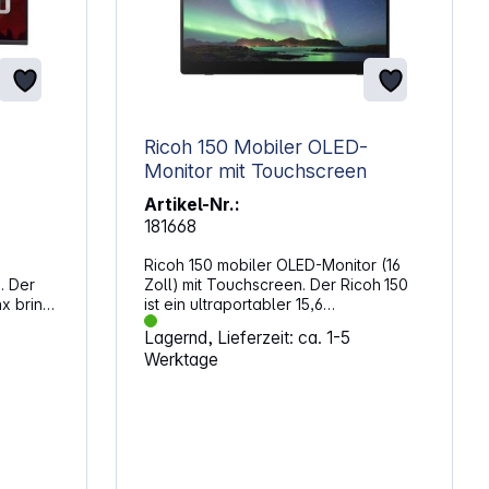
Ricoh 150 Mobiler OLED-
Monitor mit Touchscreen
Artikel-Nr.:
181668
Ricoh 150 mobiler OLED-Monitor (16
. Der
Zoll) mit Touchscreen. Der Ricoh 150
x bringt
ist ein ultraportabler 15,6
Zoll OLED‑Touch‑Monitor, der
Lagernd, Lieferzeit: ca. 1-5
mat eine
speziell für unterwegs und
Werktage
enz.
Präsentationen entwickelt wurde. Mit
1440
einem sehr schlanken Profil und
ende
leichtem Gewicht ist er ideal für den
,
mobilen Einsatz – ob unterwegs, im
es
Home‑Office oder als Zweitdisplay
bei Meetings. Das Display überzeugt
dem
durch eine gestochen scharfe