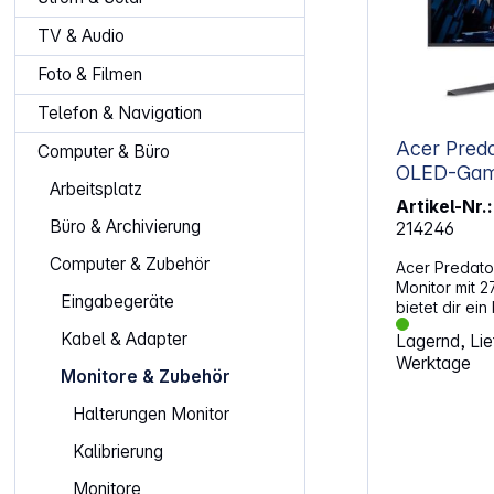
TV & Audio
Foto & Filmen
Telefon & Navigation
Acer Pred
Computer & Büro
OLED-Gami
Arbeitsplatz
Artikel-Nr.:
Büro & Archivierung
214246
Computer & Zubehör
Acer Predat
Monitor mit 2
Eingabegeräte
bietet dir ei
Seherlebnis 
Kabel & Adapter
Lagernd, Lief
und tiefen S
Werktage
cm Bildschir
Monitore & Zubehör
Format kannst
voller Prach
Halterungen Monitor
Wiedergabe 
400 sorgen f
Kalibrierung
Bildqualität, 
ziehen wird. 
Monitore