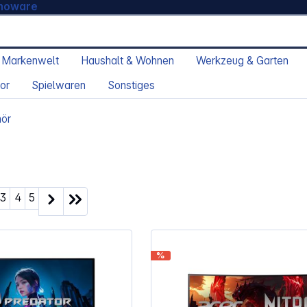
moware
 Markenwelt
Haushalt & Wohnen
Werkzeug & Garten
or
Spielwaren
Sonstiges
hör
ite
Seite
Seite
Seite
3
4
5
%