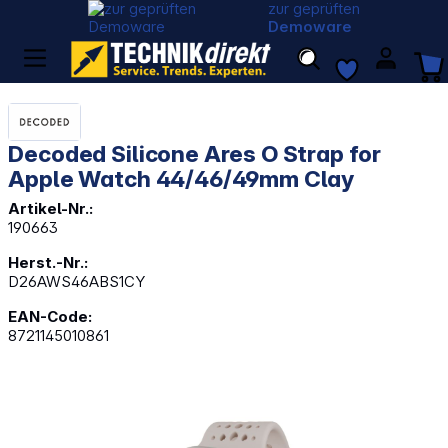
zur geprüften
Demoware
Decoded Silicone Ares O Strap for
Apple Watch 44/46/49mm Clay
Artikel-Nr.:
190663
Herst.-Nr.:
D26AWS46ABS1CY
EAN-Code:
8721145010861
Bildergalerie überspringen