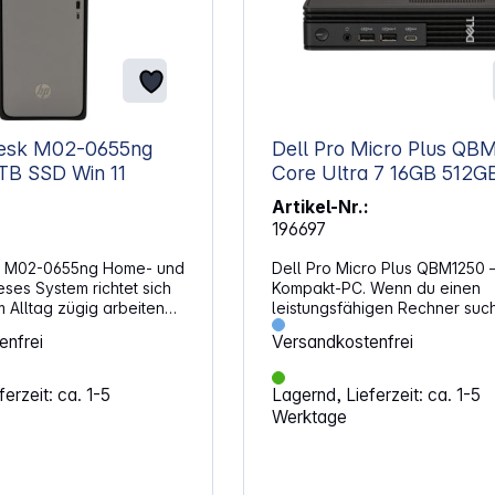
esk M02-0655ng
Dell Pro Micro Plus QB
TB SSD Win 11
Core Ultra 7 16GB 512G
Artikel-Nr.:
196697
 M02-0655ng Home- und
Dell Pro Micro Plus QBM1250 
eses System richtet sich
Kompakt-PC. Wenn du einen
im Alltag zügig arbeiten
leistungsfähigen Rechner such
dabei Wert auf klare
wenig Platz beansprucht und
enfrei
Versandkostenfrei
nd kurze Ladezeiten
trotzdem moderne Technik biet
ombination aus moderner
dieses Modell eine passende
nd solider
Die Kombination aus hoher
erzeit: ca. 1-5
Lagernd, Lieferzeit: ca. 1-5
ung hilft dir dabei,
Rechenleistung und vielseitig
Werktage
le Aufgaben verlässlich
Anschlussmöglichkeiten macht
Gleichzeitig profitierst
einem flexiblen Begleiter im
leisen und stabilen
Arbeitsalltag. Mit einem komp
uch bei längeren Sessions
Gehäuse passt er auch in klei