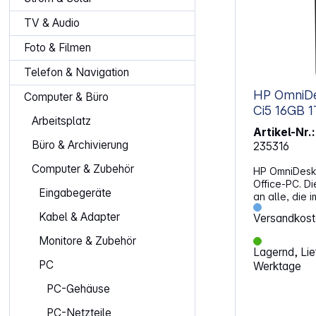
TV & Audio
Foto & Filmen
Telefon & Navigation
HP OmniD
Computer & Büro
Ci5 16GB 1
Arbeitsplatz
Artikel-Nr.:
Büro & Archivierung
235316
Computer & Zubehör
HP OmniDesk
Office-PC. Di
Eingabegeräte
an alle, die 
möchten und 
Kabel & Adapter
Versandkost
Strukturen u
legen. Die K
Monitore & Zubehör
Architektur u
Lagernd, Lief
Grundausstatt
PC
Werktage
anspruchsvol
auszuführen. 
PC-Gehäuse
du von einer 
Basis, die a
PC-Netzteile