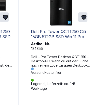
M1250
Dell Pro Tower QCT1250 Ci5
B SSD
16GB 512GB SSD Win 11 Pro
Artikel-Nr.:
186855
–
Dell – Pro Tower Desktop QCT1250 –
Desktop-PC. Wenn du auf der Suche
st, der
nach einem zuverlässigen Desktop-
PC für anspruchsvolle Aufgaben bist,
Versandkostenfrei
et, ist
findest du hier ein Modell mit
 Wahl.
ausgewogener Ausstattung. Die
Kombination aus schneller SSD,
Lagernd, Lieferzeit: ca. 1-5
en
aktuellem Prozessor und vielseitigen
Werktage
 ihn zu
Anschlussmöglichkeiten sorgt für eine
solide Grundlage im Arbeitsalltag.
akten
Leistung, die mitziehtDer Intel-
nere
Prozessor mit 14 Kernen und bis zu 5,0