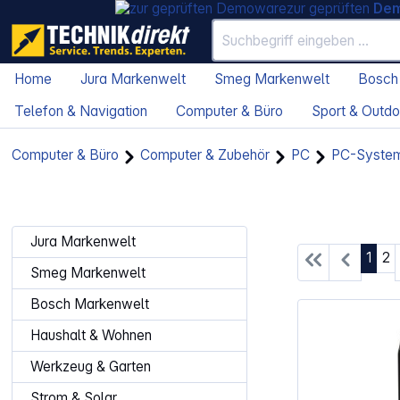
zur geprüften
De
Home
Jura Markenwelt
Smeg Markenwelt
Bosch
Telefon & Navigation
Computer & Büro
Sport & Outdo
Computer & Büro
Computer & Zubehör
PC
PC-Syste
Jura Markenwelt
Seite
Se
1
2
Smeg Markenwelt
Bosch Markenwelt
Haushalt & Wohnen
Werkzeug & Garten
Strom & Solar