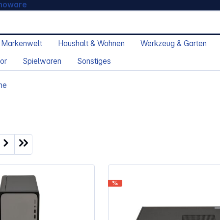
moware
 Markenwelt
Haushalt & Wohnen
Werkzeug & Garten
or
Spielwaren
Sonstiges
me
ite
%