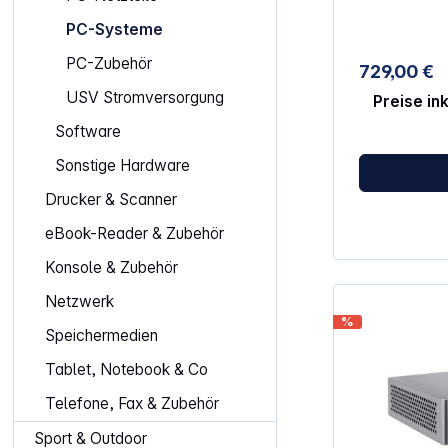
angenehm ble
liefert dir e
PC-Systeme
Büro, Studiu
PC-Zubehör
Leistung, die
729,00 €
beschleunigt
USV Stromversorgung
eine hohe Me
Preise in
parallele Ab
Software
werden. So k
Programme of
Sonstige Hardware
wechseln. Z
schnellen Spe
Drucker & Scanner
System, das 
strukturiert v
eBook-Reader & Zubehör
Grafikeinheit 
Medienwiede
Konsole & Zubehör
kreative Aufg
und kurze La
Netzwerk
SSD verkürzt
%
und sorgt da
Speichermedien
nahezu direkt
Tablet, Notebook & Co
du auch bei 
Aufgaben im 
Telefone, Fax & Zubehör
Verbindungsm
typische An
Sport & Outdoor
Arbeitsplätze