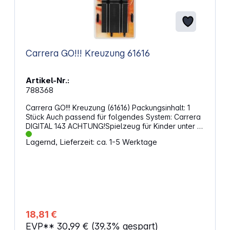
Carrera GO!!! Kreuzung 61616
Artikel-Nr.:
788368
Carrera GO!!! Kreuzung (61616) Packungsinhalt: 1
Stück Auch passend für folgendes System: Carrera
DIGITAL 143 ACHTUNG!Spielzeug für Kinder unter 3
Jahren nicht geeignet. Erstickungsgefahr wegen
Lagernd, Lieferzeit: ca. 1-5 Werktage
verschluckbarer Kleinteile.Funktionsbedingte
Klemmgefahr.
18,81 €
EVP**
30,99 €
(39.3% gespart)