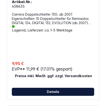
Artikel-Nr.:
458635
Carrera Doppelschleifer (10), ab 2007.
Eigenschaften: 10 Doppelschleifer für Rennautos
DIGITAL 124, DIGITAL 132, EVOLUTION (ab 2007)
Kontaktstelle zwischen Slotcar und Rennbahn
Lagernd, Lieferzeit: ca. 1-5 Werktage
Packungsinhalt: 10x Schleifer ACHTUNG!Spielzeug
für Kinder unter 3 Jahren nicht geeignet.
Erstickungsgefahr wegen verschluckbarer
Kleinteile.Funktionsbedingte Klemmgefahr.
9,95 €
EVP**
11,99 €
(17.01% gespart)
Preise inkl. MwSt. ggf. zzgl. Versandkosten
Details