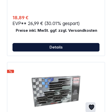
durch verschluckbare Kleinteile.
ACHTUNG!Funktionsbedingte Klemmgefahr.
Verpackung aufbewahren, da sie wichtige Hinweise
enthält.
18,89 €
EVP**
26,99 €
(30.01% gespart)
Preise inkl. MwSt. ggf. zzgl. Versandkosten
Details
%