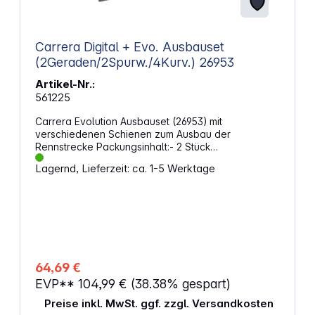
Carrera Digital + Evo. Ausbauset
(2Geraden/2Spurw./4Kurv.) 26953
Artikel-Nr.:
561225
Carrera Evolution Ausbauset (26953) mit
verschiedenen Schienen zum Ausbau der
Rennstrecke Packungsinhalt:- 2 Stück
Standardgeraden- 2 Stück Spurwechselstücke- 4
Lagernd, Lieferzeit: ca. 1-5 Werktage
Stück Kurven 1 / 60 Grad- Bahnstückverriegelungen
Set mit verschiedenen Schienen zum Ausbau der
Rennstrecke. Passend für folgende Systeme:
Carrera DIGITAL 124 Carrera DIGITAL 132
ACHTUNG!Spielzeug für Kinder unter 3 Jahren nicht
geeignet. Erstickungsgefahr wegen
verschluckbarer Kleinteile.Funktionsbedingte
Klemmgefahr.
64,69 €
EVP**
104,99 €
(38.38% gespart)
Preise inkl. MwSt. ggf. zzgl. Versandkosten