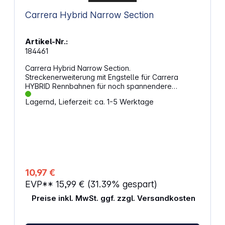
Carrera Hybrid Narrow Section
Artikel-Nr.:
184461
Carrera Hybrid Narrow Section.
Streckenerweiterung mit Engstelle für Carrera
HYBRID Rennbahnen für noch spannendere
Positionskämpfe. Eigenschaften:
Lagernd, Lieferzeit: ca. 1-5 Werktage
Streckenerweiterung für Carrera HYBRID
RennbahnenInhalt: 1x Engstelle ACHTUNG!Nicht für
Kinder unter 3 Jahren geeignet. Erstickungsgefahr
durch verschluckbare Kleinteile.
ACHTUNG!Funktionsbedingte Klemmgefahr.
Verpackung aufbewahren, da sie wichtige Hinweise
enthält.
10,97 €
EVP**
15,99 €
(31.39% gespart)
Preise inkl. MwSt. ggf. zzgl. Versandkosten