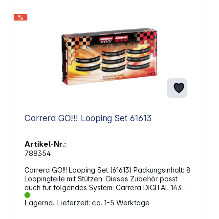
%
Carrera GO!!! Looping Set 61613
Artikel-Nr.:
788354
Carrera GO!!! Looping Set (61613) Packungsinhalt: 8
Loopingteile mit Stützen Dieses Zubehör passt
auch für folgendes System: Carrera DIGITAL 143
ACHTUNG!Spielzeug für Kinder unter 3 Jahren nicht
Lagernd, Lieferzeit: ca. 1-5 Werktage
geeignet. Erstickungsgefahr wegen
verschluckbarer Kleinteile.Funktionsbedingte