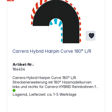
Carrera Hybrid Hairpin Curve 180° L/R
Artikel-Nr.:
184454
Carrera Hybrid Hairpin Curve 180° L/R.
Streckenerweiterung mit 180° Haarnadelkurven
links und rechts für Carrera HYBRID Rennbahnen für
ein spannendes Streckendesign. Eigenschaften:
Lagernd, Lieferzeit: ca. 1-5 Werktage
Streckenerweiterung für Carrera HYBRID
Rennbahnen Inhalt: 1x 180° Haarnadelkurve links,
1x 180° Haarnadelkurve rechts ACHTUNG!Nicht für
Kinder unter 3 Jahren geeignet. Erstickungsgefahr