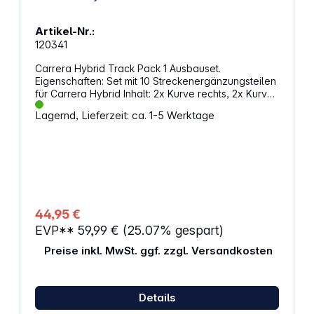
Artikel-Nr.:
120341
Carrera Hybrid Track Pack 1 Ausbauset.
Eigenschaften: Set mit 10 Streckenergänzungsteilen
für Carrera Hybrid Inhalt: 2x Kurve rechts, 2x Kurve
links, 6x Gerade ACHTUNG!Nicht für Kinder unter 3
Lagernd, Lieferzeit: ca. 1-5 Werktage
Jahren geeignet. Erstickungsgefahr durch
verschluckbare Kleinteile.
44,95 €
EVP**
59,99 €
(25.07% gespart)
Preise inkl. MwSt. ggf. zzgl. Versandkosten
Details