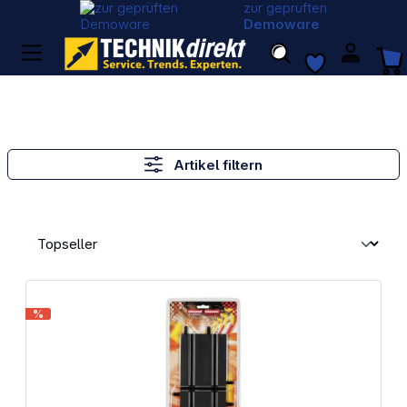
zur geprüften
Demoware
Artikel filtern
%