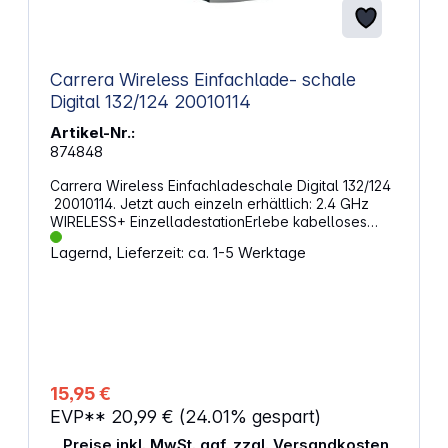
Carrera Wireless Einfachlade- schale
Digital 132/124 20010114
Artikel-Nr.:
874848
Carrera Wireless Einfachladeschale Digital 132/124
20010114. Jetzt auch einzeln erhältlich: 2.4 GHz
WIRELESS+ EinzelladestationErlebe kabelloses
Rennbahnvergnügen exklusiv für Carrera DIGITAL
Lagernd, Lieferzeit: ca. 1-5 Werktage
124 und Carrera DIGITAL 132 mit den Carrera 2.4
GHz WIRELESS+ Produkten Eigenschaften:
Ladeschale zum Anschluss an die Carrera Bahn für
WIRELESS+ Controller DIGITAL 124, DIGITAL 132 Zum
Aufladen der WIRELESS+ Handregler
Packungsinhalt: 1x 2.4 GHz WIRELESS+
Einzelladestation ACHTUNG!Spielzeug für Kinder
unter 3 Jahren nicht geeignet. Erstickungsgefahr
15,95 €
wegen verschluckbarer Kleinteile.
EVP**
20,99 €
(24.01% gespart)
Preise inkl. MwSt. ggf. zzgl. Versandkosten