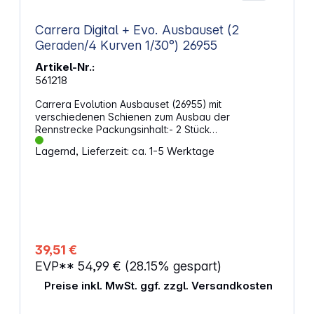
Carrera Digital + Evo. Ausbauset (2
Geraden/4 Kurven 1/30°) 26955
Artikel-Nr.:
561218
Carrera Evolution Ausbauset (26955) mit
verschiedenen Schienen zum Ausbau der
Rennstrecke Packungsinhalt:- 2 Stück
Standardgeraden- 4 Stück Kurven 1 / 30 Grad-
Lagernd, Lieferzeit: ca. 1-5 Werktage
Bahnstückverriegelungen Dieses Zubehör passt
auch für folgende Systeme: Carrera DIGITAL124
Carrera DIGITAL132 ACHTUNG!Spielzeug für Kinder
unter 3 Jahren nicht geeignet. Erstickungsgefahr
wegen verschluckbarer
Kleinteile.Funktionsbedingte Klemmgefahr.
39,51 €
EVP**
54,99 €
(28.15% gespart)
Preise inkl. MwSt. ggf. zzgl. Versandkosten