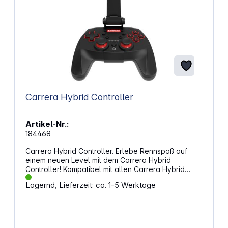
Carrera Hybrid Controller
Artikel-Nr.:
184468
Carrera Hybrid Controller. Erlebe Rennspaß auf
einem neuen Level mit dem Carrera Hybrid
Controller! Kompatibel mit allen Carrera Hybrid
Fahrzeugen, wird der Controller via Bluetooth mit
Lagernd, Lieferzeit: ca. 1-5 Werktage
deinem Smartphone verbunden, auf dem die
Carrera Hybrid App läuft. Das Smartphone lässt sich
bequem auf dem Controller montieren - für ein
echtes Gaming-Erlebnis. Genieße maximale
Kontrolle dank präziser Steuerung und behalte alle