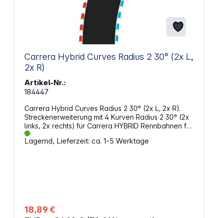
Carrera Hybrid Curves Radius 2 30° (2x L,
2x R)
Artikel-Nr.:
184447
Carrera Hybrid Curves Radius 2 30° (2x L, 2x R).
Streckenerweiterung mit 4 Kurven Radius 2 30° (2x
links, 2x rechts) für Carrera HYBRID Rennbahnen für
eine interessante Streckengestaltung.
Lagernd, Lieferzeit: ca. 1-5 Werktage
Eigenschaften: Streckenerweiterung für Carrera
HYBRID Rennbahnen Inhalt: 2x Kurve Radius 2 30°
links, 2x Kurve Radius 2 30° rechts ACHTUNG!Nicht
für Kinder unter 3 Jahren geeignet.
Erstickungsgefahr durch verschluckbare Kleinteile.
ACHTUNG!Funktionsbedingte Klemmgefahr.
Verpackung aufbewahren, da sie wichtige Hinweise
enthält.
18,89 €