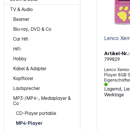
TV & Audio
Beamer
Blu-ray, DVD & Co
Car Hifi
HiFi
Artikel-Nr.:
Hobby
799829
Kabel & Adapter
Lenco Xemio
Player 8GB Sp
Kopfhörer
Eigenschafte
MP4-Player k
Lautsprecher
Lagernd, Lief
abgespielt w
Werktage
MP4-Player a
MP3-/MP4-, Mediaplayer &
sind mit ein
Co
versehen. Di
3 Paar Ohrst
CD-Player portable
Größen gelief
Speicher von
MP4-Player
Micro-SD-Kar