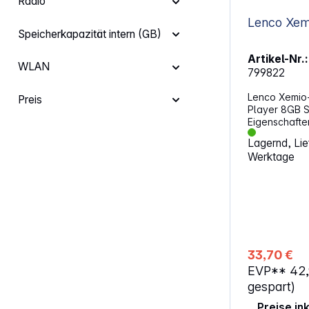
Radio
Speicherkapazität intern (GB)
Artikel-Nr.:
WLAN
799822
Lenco Xemio
Preis
Player 8GB S
Eigenschafte
MP4-Player k
Lagernd, Lief
abgespielt w
Werktage
MP4-Player a
sind mit ein
versehen. Di
3 Paar Ohrst
Größen gelief
Speicher von
Micro-SD-Kar
erweitert we
33,70 €
Platz für Fot
EVP**
42
Musik. Diese 
großen TFT-F
gespart)
werden. Darü
Preise in
Xemio-560PK