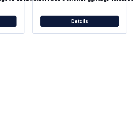
USB-C-Anschluss Abmessungen (H x
B x T): 4 x 9 x 1,02 cm Gewicht: 130 g
Farbe: schwarz/grau
Details