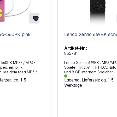
Lenco Xemio-560PK pink
Lenco Xemio 
Artikel-Nr.:
835781
-560PK MP3- / MP4-
Lenco Xemio-669BK . MP3/MP
eicher, pink.
Spieler mit 2,4'' TFT-LCD-Bild
n: Mit dem rosa MP3 /
und 8 GB internem Speicher -
ann die Lieblingsmusik
Schwarz Eigenschaften: 2,4” (6,1 cm)
erzeit: ca. 1-5
Lagernd, Lieferzeit: ca. 1-5
erden. Sowohl der MP3 /
TFT-LCD-Bildschirm 8 GB interner
Werktage
ls auch die Kopfhörer
Speicher E-Book-Funktion (unterstützt
em Pfotenabdruck
TXT-Dateien) Sprachaufnahme-
e Ohrstöpsel werden mit
Funktion Spielzeit im Musikmodus max.
öpseln in verschiedenen
18 Stunden Zufalls- und normaler
ert. Mit einem internen
Wiedergabemodus
 8 GB, der über einen
Integriertes Mikrofon Inklusive: USB-
tensteckplatz auf 128 GB
Kabel, Ohrhörer Audioformate: MP3,