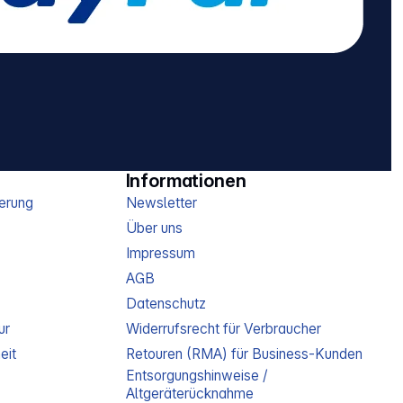
Informationen
erung
Newsletter
Über uns
Impressum
AGB
Datenschutz
ur
Widerrufsrecht für Verbraucher
eit
Retouren (RMA) für Business-Kunden
Entsorgungshinweise /
Altgeräterücknahme