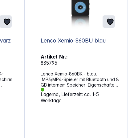
669BK schwarz
Lenco Xemio-860BU blau
Artikel-Nr.:
835795
4-
Lenco Xemio-860BK - blau.
schirm
MP3/MP4-Spieler mit Bluetooth und 8
GB internem Speicher Eigenschaften:
Bluetooth 5.3 2,4” (6,1 cm) TFT LCD
Lagernd, Lieferzeit: ca. 1-5
Bildschirm 8 GB interner Speicher E-
Werktage
Book Funktion (unterstützt TXT
Dateien) Sprachaufnahmefunktion
Spieldauer im Musikmodus max. 18
Stunden Zufälliger und normaler
Wiedergabemodus Eingebautes
Mikrofon Inklusive: USB-Kabel,
Ohrhörer Audioformate: MP3, WMA,