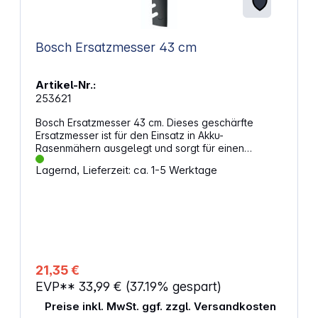
Bosch Ersatzmesser 43 cm
Artikel-Nr.:
253621
Bosch Ersatzmesser 43 cm. Dieses geschärfte
Ersatzmesser ist für den Einsatz in Akku-
Rasenmähern ausgelegt und sorgt für einen
sauberen, gleichmäßigen Schnitt. Mit einer Länge
Lagernd, Lieferzeit: ca. 1-5 Werktage
von 43 cm passt es exakt in den vorgesehenen
Mähbereich und unterstützt eine zuverlässige
Schnittleistung. Die präzise Verarbeitung hilft dir
dabei, den Rasen effizient und kontrolliert zu
pflegen. Eigenschaften: Geschärftes Messer
unterstützt einen sauberen und gleichmäßigen
Rasenschnitt Länge von 43 cm passt zum
vorgesehenen Mähbereich Präzise Form ermöglicht
21,35 €
einen kontrollierten Schnitt Robuste Ausführung
EVP**
33,99 €
(37.19% gespart)
geeignet für regelmäßige Rasenpflege Kompatibel
mit Bosch Akku-Rasenmäher ROTAK18V2-43
Preise inkl. MwSt. ggf. zzgl. Versandkosten