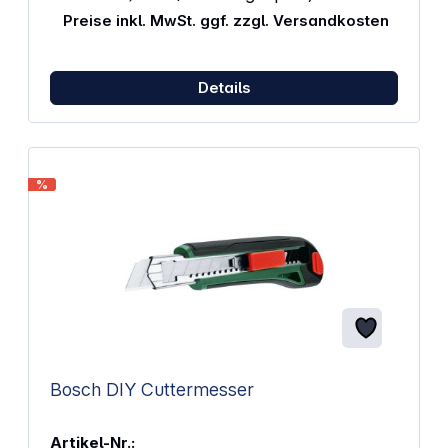
die Handhabung Stabile Bauform unterstützt einen
Preise inkl. MwSt. ggf. zzgl. Versandkosten
kontrollierten und präzisen Einsatz Abmessungen (L
x B x H): 340 x 75 x 25 mm
Details
%
Bosch DIY Cuttermesser
Artikel-Nr.: