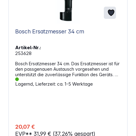
Bosch Ersatzmesser 34 cm
Artikel-Nr.:
253628
Bosch Ersatzmesser 34 cm. Das Ersatzmesser ist für
den passgenauen Austausch vorgesehen und
unterstützt die zuverlässige Funktion des Geräts. Mit
einer Länge von 34 cm eignet es sich für einen
Lagernd, Lieferzeit: ca. 1-5 Werktage
gleichmäßigen Schnitt und einen sauberen
Arbeitsablauf. Die kompakte Bauform erleichtert die
Handhabung beim Wechsel und bei der Montage.
Eigenschaften: 34 cm Messerlänge, passend für
den vorgesehenen Einsatzbereich und
gleichmäßige Schnittergebnisse Systemzubehör
von Bosch, ausgelegt für den Austausch
verschlissener Messer Hilft, die ursprüngliche
20,07 €
Schnittleistung des Geräts wiederherzustellen
EVP**
31,99 €
(37.26% gespart)
Kompakte Ausführung erleichtert den Einbau und