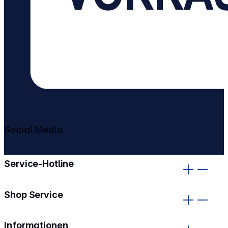
Social Media
gehe zu facebook
gehe zu instagram
Service-Hotline
Shop Service
Informationen