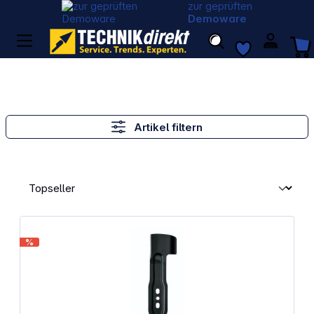
zur geprüften
Demoware
Artikel filtern
%