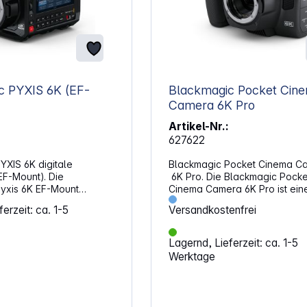
PYXIS 6K (EF-
Blackmagic Pocket Cin
Camera 6K Pro
Artikel-Nr.:
627622
YXIS 6K digitale
Blackmagic Pocket Cinema C
EF-Mount). Die
6K Pro. Die Blackmagic Pocke
yxis 6K EF-Mount
Cinema Camera 6K Pro ist ein
ne vielseitige
technisch hoch entwickelte
erzeit: ca. 1-5
Versandkostenfrei
mera mit einem 36 x 24
Digitalfilmkamera für
tsensor und 13
Freihandaufnahmen. Sie biete
n Dynamikumfang. Sie
hochauflösenden Super-35-H
Lagernd, Lieferzeit: ca. 1-5
F-Mount
Sensor mit 6144 x 3456 Pixeln
Werktage
ektive von Leica,
Native-ISO sowie einen EF-
d Sigma und ermöglicht
Objektivanschluss und ermögli
n Blackmagic RAW. Dank
Direktaufzeichnungen auf US
len Montagemöglichkeiten
Laufwerke. Dieses leistungsst