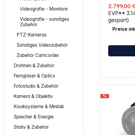
ist sie ideal
2.799,00 
Produktionsa
Videografie - Monitore
EVP**
3.1
Eigenschaften: Individualisie
Highend Kinokame
Videografie - sonstiges
gespart)
Hauttöne und 
Zubehör
Preise in
Vielseitiges
PTZ-Kameras
verschieden
Produktionsanford
Sonstiges Videozubehör
Vollformatsen
breitem Dynamik
Zubehör Camcorder
Auflösung: 60
dreimal so g
Drohnen & Zubehör
Sensor) Interner optischer
Tiefpassfilte
Ferngläser & Optics
Sensor Zwei CFexpress-
Medienrekorder Ethernet-Po
Fotostudio & Zubehör
Medienfreig
Cloud Gleichzeitige Aufnahme von 12-
Kamera & Objektiv
%
Bit Blackmag
H.264-Proxy-Dateie
Kiosksysteme & Minilab
robust Befestigung an Kränen,
Gimbals oder 
Speicher & Energie
und 3/8" Ge
Stativ & Zubehör
und unten am Ge
Befestigungs