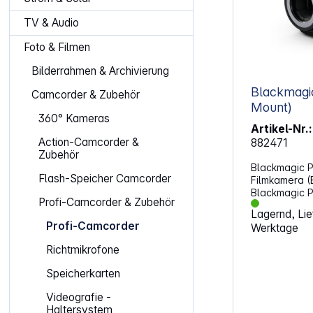
TV & Audio
Foto & Filmen
Bilderrahmen & Archivierung
Blackmagic 
Camcorder & Zubehör
Mount)
360° Kameras
Artikel-Nr.:
Action-Camcorder &
882471
Zubehör
Blackmagic P
Flash-Speicher Camcorder
Filmkamera (
Blackmagic P
Profi-Camcorder & Zubehör
Version ist ei
Lagernd, Lief
Digitalfilmka
Profi-Camcorder
Werktage
mm Vollforma
Blendenstufe
Richtmikrofone
unterstützt E
Vollformatobj
Speicherkarten
Panasonic un
Aufnahmen i
Videografie -
ihrer flexib
Haltersystem