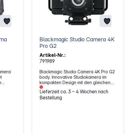
ema
Blackmagic Studio Camera 4K
Pro G2
Artikel-Nr.:
791989
amera
Blackmagic Studio Camera 4K Pro G2
t
body. Innovative Studiokamera im
e
kompakten Design mit den gleichen
Funktionen wie große Studiokameras.
Lieferzeit ca. 3 – 4 Wochen nach
Dank des Dynamikumfangs und der
Bestellung
t einen
Farbverarbeitung einer digitalen
DR-
Filmkamera gelingen auch bei
, Dual-
schwierigen Lichtverhältnissen
filmreife Bilder. Der Sensor ist für ISO-
cht
Werte bis 25.600 ausgelegt. So
B-C-
lassen sich selbst in schwach
arke
beleuchteten Umgebungen tolle