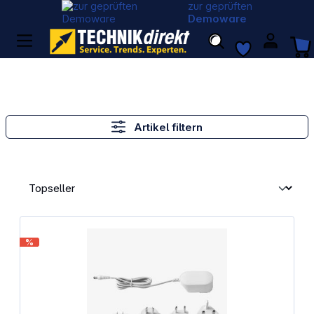
zur geprüften
Demoware
Artikel filtern
%