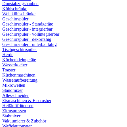
Dunstabzugshauben
Kühlschränke
Weinkühlschränke
Geschirrspüler
Geschirrspüler - Standgeräte
Geschirrspüler - integrierbar
Geschirrspüler - vollintegrierbar
Geschirrspüler - dekorfähig
Geschirrspüler - unterbaufähig
Tischgeschirrspüler
Herde
Küchenkleingeräte
Wasserkocher
Toaster
Küchenmaschinen
Wasseraufbereitung
Mikrowellen
Standmixer
Allesschneider
Eismaschinen & Eiscrusher
Heißluftfritteusen
Zitruspressen
Stabmixer
Vakuumierer & Zubehör
Waffelautomaten