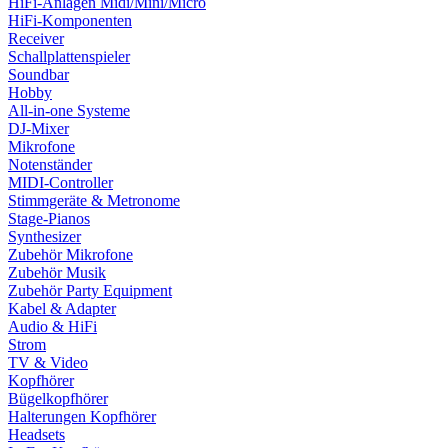
HiFi-Anlagen Midi/Mini/Micro
HiFi-Komponenten
Receiver
Schallplattenspieler
Soundbar
Hobby
All-in-one Systeme
DJ-Mixer
Mikrofone
Notenständer
MIDI-Controller
Stimmgeräte & Metronome
Stage-Pianos
Synthesizer
Zubehör Mikrofone
Zubehör Musik
Zubehör Party Equipment
Kabel & Adapter
Audio & HiFi
Strom
TV & Video
Kopfhörer
Bügelkopfhörer
Halterungen Kopfhörer
Headsets