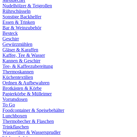
Messbecher
Nudelhölzer & Teigrollen
Rührschüsseln
Sonstige Backhelfer
Essen & Trinken
Bar & Weinzubehör
Besteck
Geschirr
Gewürzmühlen
Gläser & Karaffen
Kaffee, Tee & Wasser
Kannen & Geschirr
Tee- & Kaffeezubereitung
Thermoskannen
Küchentextilien
Ordnen & Aufbewahren
Brotkästen & Körbe
Papierkörbe & Mülleimer
Vorratsdosen
To Go
Foodcontainer & Speisebehälter
Lunchboxen
Thermobecher & Flaschen
Trinkflaschen
Wasserfilter & Wassersprudler