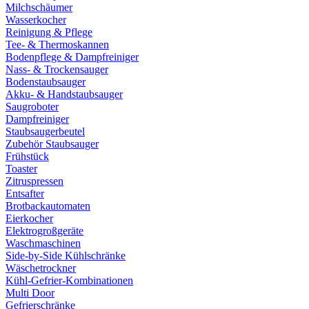
Milchschäumer
Wasserkocher
Reinigung & Pflege
Tee- & Thermoskannen
Bodenpflege & Dampfreiniger
Nass- & Trockensauger
Bodenstaubsauger
Akku- & Handstaubsauger
Saugroboter
Dampfreiniger
Staubsaugerbeutel
Zubehör Staubsauger
Frühstück
Toaster
Zitruspressen
Entsafter
Brotbackautomaten
Eierkocher
Elektrogroßgeräte
Waschmaschinen
Side-by-Side Kühlschränke
Wäschetrockner
Kühl-Gefrier-Kombinationen
Multi Door
Gefrierschränke