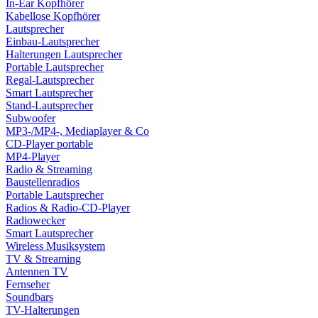
In-Ear Kopfhörer
Kabellose Kopfhörer
Lautsprecher
Einbau-Lautsprecher
Halterungen Lautsprecher
Portable Lautsprecher
Regal-Lautsprecher
Smart Lautsprecher
Stand-Lautsprecher
Subwoofer
MP3-/MP4-, Mediaplayer & Co
CD-Player portable
MP4-Player
Radio & Streaming
Baustellenradios
Portable Lautsprecher
Radios & Radio-CD-Player
Radiowecker
Smart Lautsprecher
Wireless Musiksystem
TV & Streaming
Antennen TV
Fernseher
Soundbars
TV-Halterungen