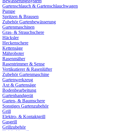
Bewässerungssystem
Gartenschlauch & Gartenschlauchwagen
Pumpe
Spritzen & Brausen
Zubehör Gartenbewässerung
Gartenmaschinen
Gras- & Strauchschere
Häcksler
Heckenschere
Kettensäge
Mähroboter
Rasenmäher
Rasentrimmer & Sense
Vertikutierer & Rasenlüfter
Zubehör Gartenmaschine
Gartenwerkzeug
Axt & Gartensäge
Bodenbearbeitung
Gartenhandgerät
Garten- & Baumschere
Sonstiges Gartenzubehör
Grill
Elektro- & Kontaktgrill
Gasgrill
Grillzubehör