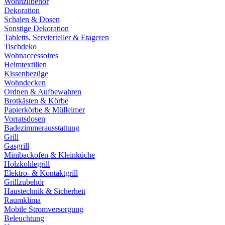
Wohnzubehör
Dekoration
Schalen & Dosen
Sonstige Dekoration
Tabletts, Servierteller & Etageren
Tischdeko
Wohnaccessoires
Heimtextilien
Kissenbezüge
Wohndecken
Ordnen & Aufbewahren
Brotkästen & Körbe
Papierkörbe & Mülleimer
Vorratsdosen
Badezimmerausstattung
Grill
Gasgrill
Minibackofen & Kleinküche
Holzkohlegrill
Elektro- & Kontaktgrill
Grillzubehör
Haustechnik & Sicherheit
Raumklima
Mobile Stromversorgung
Beleuchtung