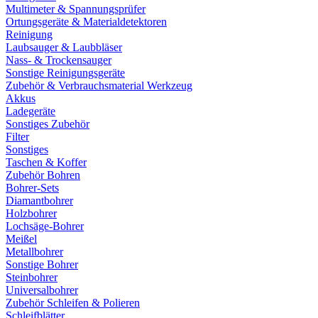
Multimeter & Spannungsprüfer
Ortungsgeräte & Materialdetektoren
Reinigung
Laubsauger & Laubbläser
Nass- & Trockensauger
Sonstige Reinigungsgeräte
Zubehör & Verbrauchsmaterial Werkzeug
Akkus
Ladegeräte
Sonstiges Zubehör
Filter
Sonstiges
Taschen & Koffer
Zubehör Bohren
Bohrer-Sets
Diamantbohrer
Holzbohrer
Lochsäge-Bohrer
Meißel
Metallbohrer
Sonstige Bohrer
Steinbohrer
Universalbohrer
Zubehör Schleifen & Polieren
Schleifblätter