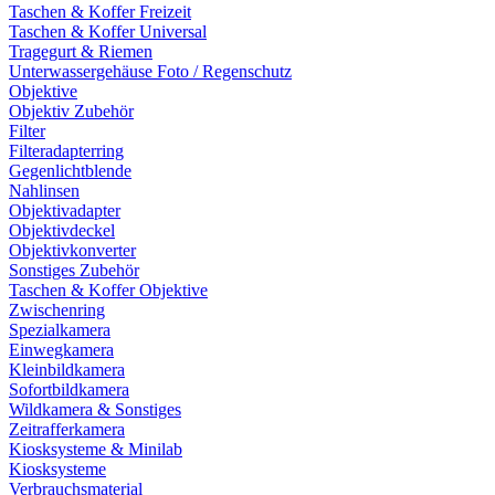
Taschen & Koffer Freizeit
Taschen & Koffer Universal
Tragegurt & Riemen
Unterwassergehäuse Foto / Regenschutz
Objektive
Objektiv Zubehör
Filter
Filteradapterring
Gegenlichtblende
Nahlinsen
Objektivadapter
Objektivdeckel
Objektivkonverter
Sonstiges Zubehör
Taschen & Koffer Objektive
Zwischenring
Spezialkamera
Einwegkamera
Kleinbildkamera
Sofortbildkamera
Wildkamera & Sonstiges
Zeitrafferkamera
Kiosksysteme & Minilab
Kiosksysteme
Verbrauchsmaterial