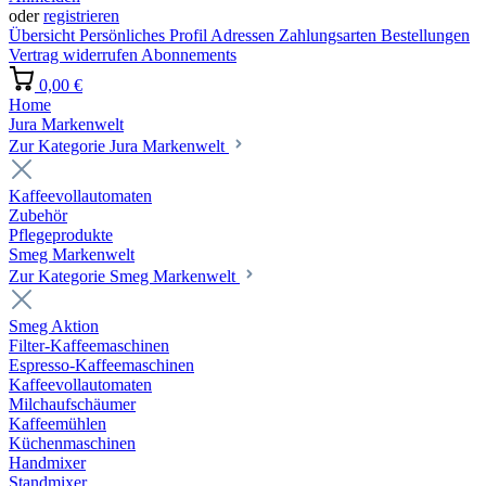
oder
registrieren
Übersicht
Persönliches Profil
Adressen
Zahlungsarten
Bestellungen
Vertrag widerrufen
Abonnements
0,00 €
Home
Jura Markenwelt
Zur Kategorie Jura Markenwelt
Kaffeevollautomaten
Zubehör
Pflegeprodukte
Smeg Markenwelt
Zur Kategorie Smeg Markenwelt
Smeg Aktion
Filter-Kaffeemaschinen
Espresso-Kaffeemaschinen
Kaffeevollautomaten
Milchaufschäumer
Kaffeemühlen
Küchenmaschinen
Handmixer
Standmixer