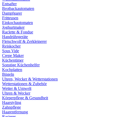
Entsafter
Brotbackautomaten
Dampfgarer
Fritteusen
Einkochautomaten
Joghurtmaker
Raclette & Fondue
Handrührgeräte
Fleischwolf & Zerkleinerer
Reiskocher
Sous Vide
Crepe Maker
Küchentimer
Sonstige Küchenhelfer
Kochplatten
Bügeln
Uhren, Wecker & Wetterstationen
Wetterstationen & Zubehör
Wetter & Umwelt
Uhren & Wecker
Körperpflege & Gesundheit
Haarstyling
Zahnpflege
Haarentfernung
Rasierer