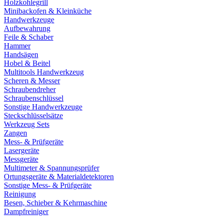
Holzkohlegrill
Minibackofen & Kleinküche
Handwerkzeuge
Aufbewahrung
Feile & Schaber
Hammer
Handsägen
Hobel & Beitel
Multitools Handwerkzeug
Scheren & Messer
Schraubendreher
Schraubenschlüssel
Sonstige Handwerkzeuge
Steckschlüsselsätze
Werkzeug Sets
Zangen
Mess- & Prüfgeräte
Lasergeräte
Messgeräte
Multimeter & Spannungsprüfer
Ortungsgeräte & Materialdetektoren
Sonstige Mess- & Prüfgeräte
Reinigung
Besen, Schieber & Kehrmaschine
Dampfreiniger