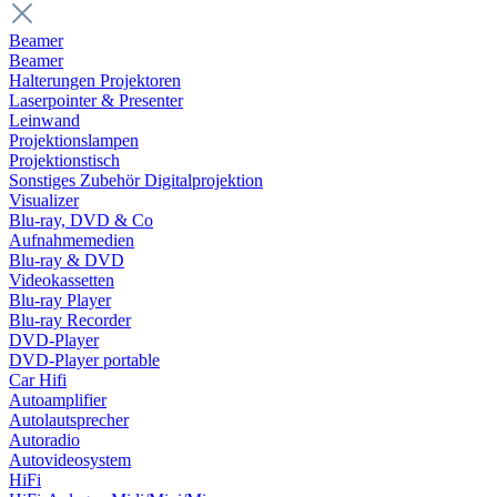
Beamer
Beamer
Halterungen Projektoren
Laserpointer & Presenter
Leinwand
Projektionslampen
Projektionstisch
Sonstiges Zubehör Digitalprojektion
Visualizer
Blu-ray, DVD & Co
Aufnahmemedien
Blu-ray & DVD
Videokassetten
Blu-ray Player
Blu-ray Recorder
DVD-Player
DVD-Player portable
Car Hifi
Autoamplifier
Autolautsprecher
Autoradio
Autovideosystem
HiFi