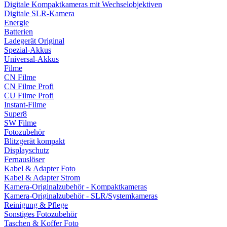
Digitale Kompaktkameras mit Wechselobjektiven
Digitale SLR-Kamera
Energie
Batterien
Ladegerät Original
Spezial-Akkus
Universal-Akkus
Filme
CN Filme
CN Filme Profi
CU Filme Profi
Instant-Filme
Super8
SW Filme
Fotozubehör
Blitzgerät kompakt
Displayschutz
Fernauslöser
Kabel & Adapter Foto
Kabel & Adapter Strom
Kamera-Originalzubehör - Kompaktkameras
Kamera-Originalzubehör - SLR/Systemkameras
Reinigung & Pflege
Sonstiges Fotozubehör
Taschen & Koffer Foto