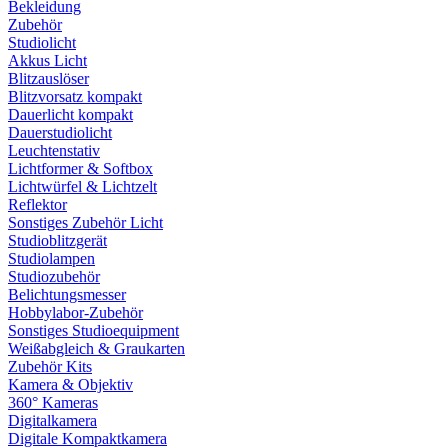
Bekleidung
Zubehör
Studiolicht
Akkus Licht
Blitzauslöser
Blitzvorsatz kompakt
Dauerlicht kompakt
Dauerstudiolicht
Leuchtenstativ
Lichtformer & Softbox
Lichtwürfel & Lichtzelt
Reflektor
Sonstiges Zubehör Licht
Studioblitzgerät
Studiolampen
Studiozubehör
Belichtungsmesser
Hobbylabor-Zubehör
Sonstiges Studioequipment
Weißabgleich & Graukarten
Zubehör Kits
Kamera & Objektiv
360° Kameras
Digitalkamera
Digitale Kompaktkamera