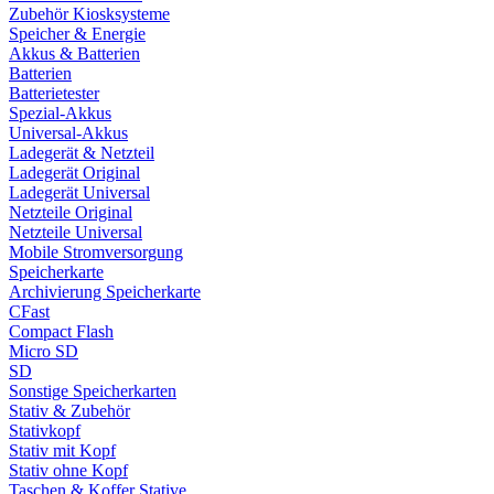
Zubehör Kiosksysteme
Speicher & Energie
Akkus & Batterien
Batterien
Batterietester
Spezial-Akkus
Universal-Akkus
Ladegerät & Netzteil
Ladegerät Original
Ladegerät Universal
Netzteile Original
Netzteile Universal
Mobile Stromversorgung
Speicherkarte
Archivierung Speicherkarte
CFast
Compact Flash
Micro SD
SD
Sonstige Speicherkarten
Stativ & Zubehör
Stativkopf
Stativ mit Kopf
Stativ ohne Kopf
Taschen & Koffer Stative