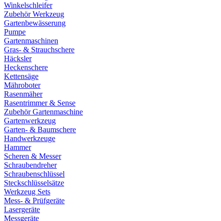
Winkelschleifer
Zubehör Werkzeug
Gartenbewässerung
Pumpe
Gartenmaschinen
Gras- & Strauchschere
Häcksler
Heckenschere
Kettensäge
Mähroboter
Rasenmäher
Rasentrimmer & Sense
Zubehör Gartenmaschine
Gartenwerkzeug
Garten- & Baumschere
Handwerkzeuge
Hammer
Scheren & Messer
Schraubendreher
Schraubenschlüssel
Steckschlüsselsätze
Werkzeug Sets
Mess- & Prüfgeräte
Lasergeräte
Messgeräte