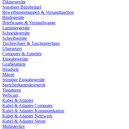
Diktiergeräte
Sonstiger Bürobedarf
Bewerbungsmappen & Versandtaschen
Bindegeräte
Briefwaage & Versandwaage
Laminiergeräte
Schneidegeräte
Schreibgeräte
Tischrechner & Taschenrechner
Übersetzer
Computer & Zubehör
Eingabegeräte
Grafiktablets
Headsets
Mäuse
Sonstige Eingabegeräte
Speicherkartenlesegerät
Tastaturen
Webcam
Kabel & Adapter
Kabel & Adapter Computer
Kabel & Adapter Kommunikation
Kabel & Adapter Netzwerk
Kabel & Adapter Strom
Multistecker