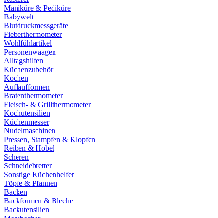
Maniküre & Pediküre
Babywelt
Blutdruckmessgeräte
Fieberthermometer
Wohlfühlartikel
Personenwaagen
Alltagshilfen
Küchenzubehör
Kochen
Auflaufformen
Bratenthermometer
Fleisch- & Grillthermometer
Kochutensilien
Küchenmesser
Nudelmaschinen
Pressen, Stampfen & Klopfen
Reiben & Hobel
Scheren
Schneidebretter
Sonstige Küchenhelfer
Töpfe & Pfannen
Backen
Backformen & Bleche
Backutensilien