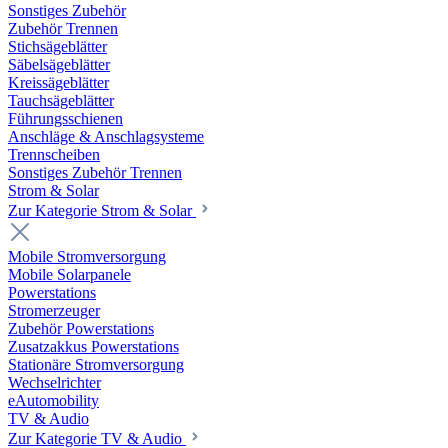
Sonstiges Zubehör
Zubehör Trennen
Stichsägeblätter
Säbelsägeblätter
Kreissägeblätter
Tauchsägeblätter
Führungsschienen
Anschläge & Anschlagsysteme
Trennscheiben
Sonstiges Zubehör Trennen
Strom & Solar
Zur Kategorie Strom & Solar
Mobile Stromversorgung
Mobile Solarpanele
Powerstations
Stromerzeuger
Zubehör Powerstations
Zusatzakkus Powerstations
Stationäre Stromversorgung
Wechselrichter
eAutomobility
TV & Audio
Zur Kategorie TV & Audio