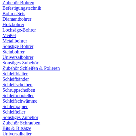
Zubehör Bohren
Befestigungstechnik
Bohrer-Sets
Diamantbohrer
Holzbohrer
Lochsäge-Bohrer
Meißel
Metallbohrer
Sonstige Bohrer
Steinbohrer
Universalbohrer
Sonstiges Zubehör
Zubehör Schleifen & Polieren
Schleifblätter
Schleifbänder
Schleifscheiben
Schruppscheiben
Schleifmopteller
Schleifschwämme
Schleifpapier
Schleifteller
Sonstiges Zubehör
Zubehör Schrauben
Bits & Bitsätze
Universalhalter