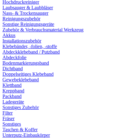
Hochdruckreiniger
Laubsauger & Laubbläser
Nass- & Trockensauger
Reinigungszubehör
Sonstige Reinigungsgeräte
Zubehör & Verbrauchsmaterial Werkzeug
Akkus
Installationszubehör
Klebebänder, -folien, -stoffe
Abdeckklebeband / Putzband
Abdeckfolie
Bodenmarkierungsband
Dichtband
Doppelseitiges Klebeband
Gewebeklebeband
Klettband
Kreppband
Packband
Ladegeräte
Sonstiges Zubehör
Filter
Fräser
Sonstiges
Taschen & Koffer
Unterputz-Einbaukörper