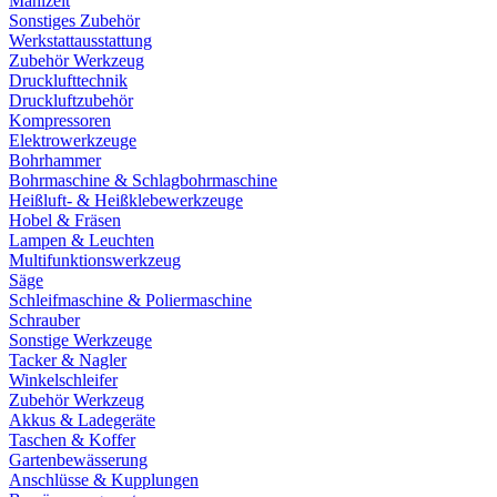
Mahlzeit
Sonstiges Zubehör
Werkstattausstattung
Zubehör Werkzeug
Drucklufttechnik
Druckluftzubehör
Kompressoren
Elektrowerkzeuge
Bohrhammer
Bohrmaschine & Schlagbohrmaschine
Heißluft- & Heißklebewerkzeuge
Hobel & Fräsen
Lampen & Leuchten
Multifunktionswerkzeug
Säge
Schleifmaschine & Poliermaschine
Schrauber
Sonstige Werkzeuge
Tacker & Nagler
Winkelschleifer
Zubehör Werkzeug
Akkus & Ladegeräte
Taschen & Koffer
Gartenbewässerung
Anschlüsse & Kupplungen