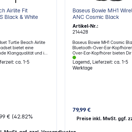
h Airlite Fit
Baseus Bowie MH1 Wire
adset NS Black & White
ANC Cosmic Black
Artikel-Nr.:
214428
et Turtle Beach Airlite
Baseus Bowie MH1 Cosmic Bla
eadset bietet eine
Bluetooth-Over-Ear-Kopfhörer
de Klangqualität und ist
Over-Ear-Kopfhörer bieten Dir
nziert für die Nintendo
detailreichen Klang. Das Acti
erzeit: ca. 1-5
Lagernd, Lieferzeit: ca. 1-5
e. KompatibilitätDas
Cancelling reduziert Störunge
Werktage
Airlite Fit-Gaming-
deutlich, sodass Du Dich bess
ompatibel mit Nintendo
Musik, Podcasts oder Gesprä
ndo Switch Lite und
konzentrieren kannst. Eigensc
tch – OLED Modell. Die
Mit ANC Vollständig aufgeladen nach
3,5-mm-Verbindung
2 Stunden Frequenzbereich: 20 Hz bis
ine einfache Nutzung mit
40 kHz Aufladen über USB-C
n Geräten.
Übertragung per Bluetooth Hinweis:
tDie hochwertigen 40-
Ladenetzteil nicht im Lieferum
79,99 €
her liefern klaren und
enthalten (optional erhältlich)
,99 €
(42.82%
und, während die Jersey-
Unterstützte Ladeleistung: 2,5 
Preise inkl. MwSt. ggf. 
 für zusätzlichen Komfort
erte Basswiedergabe