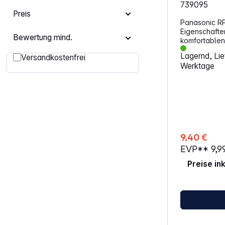
739095
Preis
Panasonic RP
Eigenschaften: ErgoFit Desig
Bewertung mind.
komfortablen Sitz
auswechselba
Lagernd, Lief
Filter hinzufügen: Versandkostenfrei
Versandkostenfrei
Frequenzgang 10
Werktage
Treibereinhei
9,40 €
EVP**
9,9
Preise in