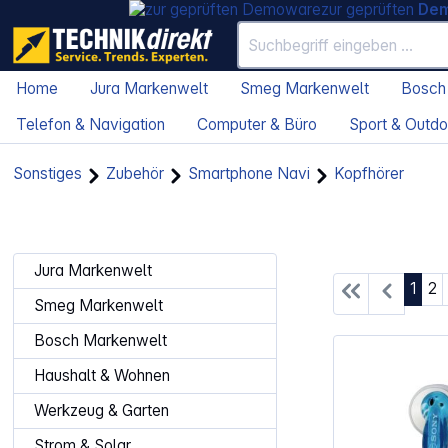
zur geprüften
De
Home
Jura Markenwelt
Smeg Markenwelt
Bosch
Telefon & Navigation
Computer & Büro
Sport & Outdo
Sonstiges
Zubehör
Smartphone Navi
Kopfhörer
Jura Markenwelt
Seite
Se
1
2
Smeg Markenwelt
Bosch Markenwelt
Haushalt & Wohnen
Werkzeug & Garten
Strom & Solar