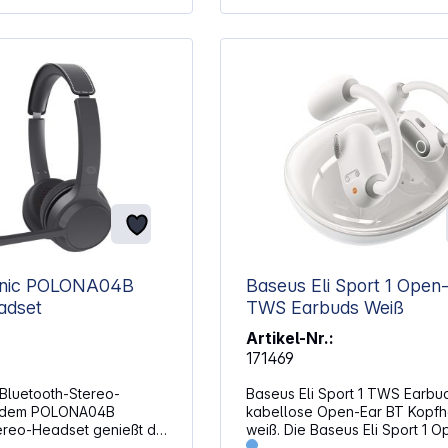
onic POLONA04B
Baseus Eli Sport 1 Open-Ear
adset
TWS Earbuds Weiß
Artikel-Nr.:
171469
luetooth-Stereo-
Baseus Eli Sport 1 TWS Earb
t dem POLONA04B
kabellose Open-Ear BT Kopfh
ereo-Headset genießt du
weiß. Die Baseus Eli Sport 1 
qualität und
Wireless Earbuds bieten ein o