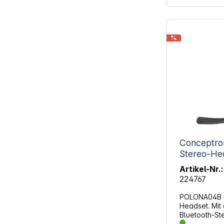
%
Conceptr
Stereo-He
Artikel-Nr.:
224767
POLONA04B B
Headset. Mi
Bluetooth-St
klare Sprach