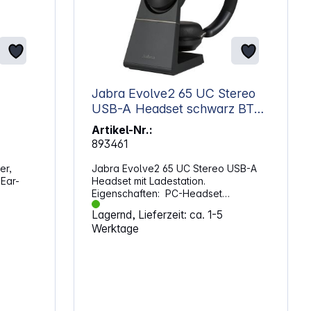
Jabra Evolve2 65 UC Stereo
USB-A Headset schwarz BT
m.Ladestation
Artikel-Nr.:
893461
er,
Jabra Evolve2 65 UC Stereo USB-A
Ear-
Headset mit Ladestation.
Eigenschaften: PC-Headset
nd einen
Ausstattung: Fernbedienung
Lagernd, Lieferzeit: ca. 1-5
Integriertes Mikrofon Tragekomfort:
Werktage
r-
On Ear Durchmesser Treiber: 40 mm
Open-
Frequenzgang Kopfhörer: 20 Hz bis
und
20 000 Hz Schalldruckpegel: 117 dB
iber
Empfindlichkeit Mikrofon: -26 dB
insatz
Frequenzgang Mikrofon: 100 Hz bis 8
000 Hz Kabelanschluss: USB
einem
Anschlüsse: USB-A / USB-C USB-