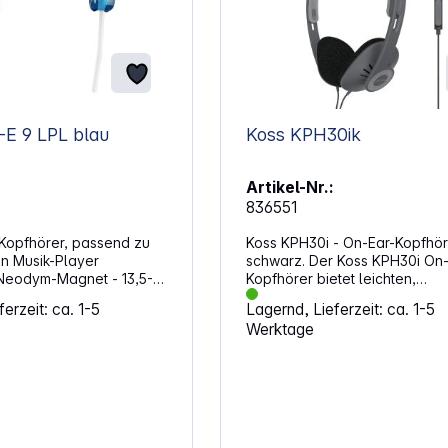
Sony MDR-E 9 LPL blau
Koss KPH30ik
Artikel-Nr.:
836551
Kopfhörer, passend zu
Koss KPH30i - On-Ear-Kopfhör
en Musik-Player
schwarz. Der Koss KPH30i On-
Kopfhörer bietet leichten,
heit für kraftvolle
verstellbaren Tragekomfort u
erzeit: ca. 1-5
Lagernd, Lieferzeit: ca. 1-5
unglaublich vollen Klang für
Werktage
wenden Sie Ihre
unterwegs. Die leichten On-Ea
sammen mit einem
Kopfhörer verfügen über ein 
Pod oder mp3-Player
Air-Design mit satten Bässen 
 - Große Farbauswahl
klaren Höhen. Die 60-Ohm-Tre
Musik-Player oder
sind perfekt für den mobilen E
Lieblingsfarbe Kabel
mit den meisten portablen
iles und leichtes 1,2-m-
Abspielgeräten geeignet. Mit 