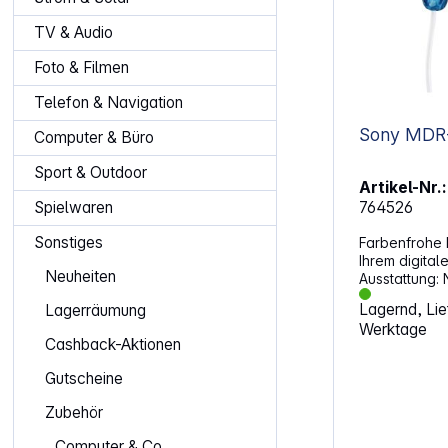
TV & Audio
Foto & Filmen
Telefon & Navigation
Computer & Büro
Sport & Outdoor
Artikel-Nr.:
764526
Spielwaren
Sonstiges
Farbenfrohe 
Ihrem digital
Neuheiten
Ausstattung: Neodym-Magnet - 13,5-
mm-Treiberein
Lagernd, Lief
Lagerräumung
Bassklänge Passend zu einem Musik-
Werktage
Player - Ver
Cashback-Aktionen
Kopfhörer zu
WALKMAN®, i
Gutscheine
Farbauswahl
passend zum 
Zubehör
einfach in der 
(1,2 m) - Stab
Computer & Co