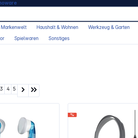
moware
 Markenwelt
Haushalt & Wohnen
Werkzeug & Garten
or
Spielwaren
Sonstiges
ite
Seite
Seite
Seite
3
4
5
%