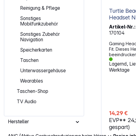
Reinigung & Pflege
Turtle Beac
He
Sonstiges
Mobilfunkzubehör
Artikel-Nr.:
170104
Sonstiges Zubehör
Navigation
Gaming Heads
Fit. Dieses H
Speicherkarten
beeindrucken
offiziell lize
Taschen
Lagernd, Lief
Switch-Famili
Werktage
Unterwassergehäuse
Turtle Beach 
Headset ist k
Wearables
Switch, Ninte
Nintendo Swi
Taschen-Shop
vielseitige 
ermöglicht e
TV Audio
verschiedene
Klangqualitä
14,29 €
mm-Lautsprec
EVP**
24
kräftigen So
Hersteller
Strickpolster
gespart)
und verbess