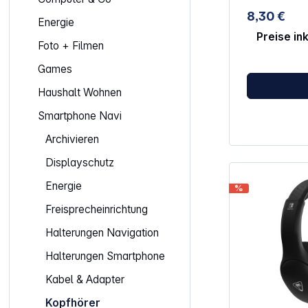
Kabel Ohrhörer mitgeliefert - Mit 2
8,30 €
Paar Ohrhörer
Energie
Preise in
Foto + Filmen
Games
Haushalt Wohnen
Smartphone Navi
Archivieren
Displayschutz
Energie
%
Freisprecheinrichtung
Halterungen Navigation
Halterungen Smartphone
Kabel & Adapter
Kopfhörer