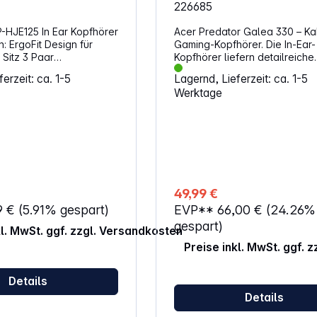
226685
-HJE125 In Ear Kopfhörer
Acer Predator Galea 330 – Ka
n für
Gaming-Kopfhörer. Die In-Ear-
 3 Paar
Kopfhörer liefern detailreiche
re Passstücke (S/M/L)
Audioqualität und sorgen für e
erzeit: ca. 1-5
Lagernd, Lieferzeit: ca. 1-5
 Hz - 24 kHz 10,7 mm
intensives Spielerlebnis. Mit
Werktage
t
integriertem Mikrofon bleibst 
jederzeit in Verbindung und k
dich voll auf dein Game
konzentrieren. Eigenschaften: True-
Wireless-Technologie sorgt fü
uneingeschränkte Bewegungsf
beim Spielen Frequenzbereich von 20
Hz bis 20 kHz Sensitivität von 103±3
49,99 €
dB Integriertes Mikrofon ermöglicht
9 €
(5.91% gespart)
EVP**
66,00 €
(24.26%
klare Kommunikation im Spiel Leichtes,
kompaktes Design für komfort
gespart)
kl. MwSt. ggf. zzgl. Versandkosten
Tragen Hinweis: Ladenetzteil nicht im
Preise inkl. MwSt. ggf. 
Lieferumfang enthalten (optio
erhältlich) Unterstützte Ladeleistung:
2,5 - 5 W
Details
Details