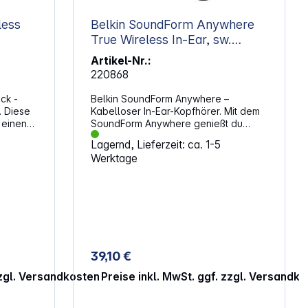
less
Belkin SoundForm Anywhere
True Wireless In-Ear, sw.
AUC014hqBK
Artikel-Nr.:
220868
ck -
Belkin SoundForm Anywhere –
. Diese
Kabelloser In-Ear-Kopfhörer. Mit dem
 einen
SoundForm Anywhere genießt du
ve Noise
kabellose Freiheit und klare
Lagernd, Lieferzeit: ca. 1-5
n
Audioqualität im kompakten Design.
Werktage
er auf
Die ergonomische Form sorgt für
che
einen sicheren Sitz, egal ob beim
haften:
Sport, unterwegs oder beim
Entspannen. Das Ladecase im
Taschenformat begleitet dich überall
und verlängert die Wiedergabezeit
deutlich. Komfort trifft auf
fang
FlexibilitätDie Halb-In-Ear-Bauweise
39,10 €
reduziert Druck im Ohr und bleibt auch
- 5 Watt
bei Bewegung stabil. Über die
zzgl. Versandkosten
Preise inkl. MwSt. ggf. zzgl. Versandk
Multipoint-Verbindung lassen sich
zwei Geräte gleichzeitig koppeln,