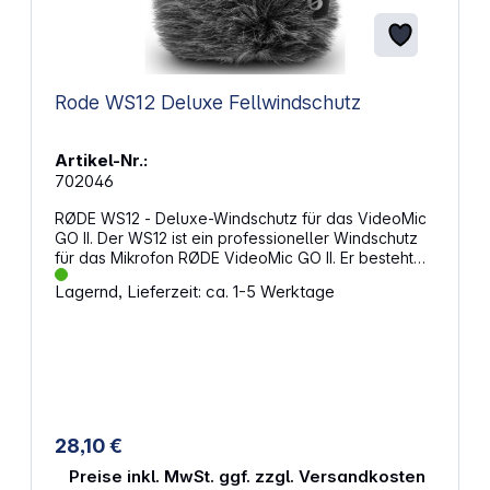
Rode WS12 Deluxe Fellwindschutz
Artikel-Nr.:
702046
RØDE WS12 - Deluxe-Windschutz für das VideoMic
GO II. Der WS12 ist ein professioneller Windschutz
für das Mikrofon RØDE VideoMic GO II. Er besteht
aus offenzelligem Schaumstoff, der mit Kunstfell
Lagernd, Lieferzeit: ca. 1-5 Werktage
überzogen ist, und minimiert Windgeräusche und
Plosivlaute bei Aufnahmen. Die mitgelieferte
Winddichtung aus synthetischem Gummi blockiert
alle ungenutzten Buchsen (USB-C oder 3,5 mm) am
Mikrofon und verhindert, dass Wind in die Rückseite
des Mikrofons eindringt. Eigenschaften:
Leistungsstarker Windschutz für das RØDE
VideoMic GO II Für den Einsatz bei starkem Wind
28,10 €
Akustisch transparentes Kunstfell Leicht
anzubringen und zu entfernen
Preise inkl. MwSt. ggf. zzgl. Versandkosten