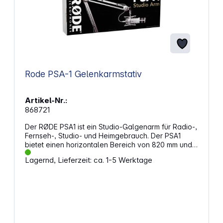
Rode PSA-1 Gelenkarmstativ
Artikel-Nr.:
868721
Der RØDE PSA1 ist ein Studio-Galgenarm für Radio-,
Fernseh-, Studio- und Heimgebrauch. Der PSA1
bietet einen horizontalen Bereich von 820 mm und
einen vertikalen Bereich von 840 mm sowie einen
Lagernd, Lieferzeit: ca. 1-5 Werktage
Schwenkbereich von 360°. Er wird mit Klettbändern
für die Kabelbefestigung sowie einer
Schreibtischklemme (für eine maximale Stärke von
55mm) und einer Halterung für eine in den
Schreibtisch eingelassene Halterung geliefert
(maximal unterstützte Stärke: 70 mm). Der PSA1
wurde zwar für das Procaster und Podcaster von