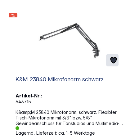
%
K&M 23840 Mikrofonarm schwarz
Artikel-Nr.:
643715
K&amp;M 23840 Mikrofonarm, schwarz. Flexibler
Tisch-Mikrofonarm mit 3/8" bzw. 5/8"
Gewindeanschluss für Tonstudios und Multimedia-
Arbeitsplätze. Mikrofone, Tablets oder
Lagernd, Lieferzeit: ca. 1-5 Werktage
Smartphones mit einem Gesamtgewicht von bis zu