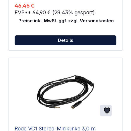
3/8" Größe zusammengelegt: 105 x 85 x 960 mm
46,45 €
Höhe: von 925 bis 1.630 mm Höhenverstellung:
EVP**
64,90 €
(28.43% gespart)
Spannmuffe Material: Stahl Produktkategorie:
Topline
Preise inkl. MwSt. ggf. zzgl. Versandkosten
Details
Rode VC1 Stereo-Miniklinke 3,0 m