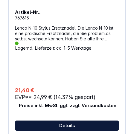
Artikel-Nr.:
767615
Lenco N-10 Stylus Ersatznadel. Die Lenco N-10 ist
eine praktische Ersatznadel, die Sie problemlos
selbst wechseln können. Haben Sie alle Ihre
Lieblingsplatten schon hunderte Male abgespielt
Lagernd, Lieferzeit: ca. 1-5 Werktage
und ist die Nadel abgenutzt? Mit der Lenco N-10
können Sie Ihre Plattenkollektion wieder sorglos bis
ins Unendliche genießen. Die Nadel ist geeignet für
die Lenco Plattenspieler: LS-10, LS-100, LS-101, LS-
40, LS-50, TCD-2500, TCD-2550, TCD-2570, TCD-
2600, TCD-680, TCD-937, TCD-973, TCD-974, TCD-
981, TCD-982, TCD-983, TCD-98W, TCD-990, TT-
10, TT-13, TT-110, TT-115, TT-120, TT-27, TT-28, TT-
21,40 €
29, TT-30, TT-31, TT-32, TT-33, TT-34, TT-41, TT-
EVP**
24,99 €
(14.37% gespart)
43 Eigenschaften: Material: Keramik Farbe: Rot
Anzahl: 1
Preise inkl. MwSt. ggf. zzgl. Versandkosten
Details