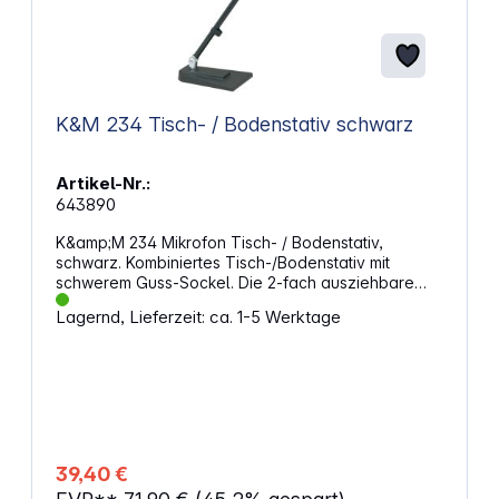
K&M 234 Tisch- / Bodenstativ schwarz
Artikel-Nr.:
643890
K&amp;M 234 Mikrofon Tisch- / Bodenstativ,
schwarz. Kombiniertes Tisch-/Bodenstativ mit
schwerem Guss-Sockel. Die 2-fach ausziehbare
Rohrkombination ist in der Neigung verstellbar. Ideal
Lagernd, Lieferzeit: ca. 1-5 Werktage
für Drums, Studio oder Konferenzräume geeignet.
Eigenschaften: Aufstellmaß:170 x 135 mm
Ausführung: schwarz Besonderheit:
schalldämpfende Filzauflagen zur Vermeidung
unerwünschter Übertragungsgeräusche; Neigung
verstellbar Fußkonstruktion: rechteckiger
Gusssockel Gewicht: 2,09 kg Gewindeanschluss:
3/8" Höhe: von 400 bis 640 mm Höhenverstellung:
39,40 €
oberflächenschonende Klemmschraube Material: