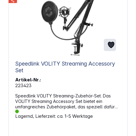
%
Speedlink VOLITY Streaming Accessory
Set
Artikel-Nr.:
223423
Speedlink VOLITY Streaming-Zubehör-Set. Das
VOLITY Streaming Accessory Set bietet ein
umfangreiches Zubehörpaket, das speziell dafür
entwickelt wurde, Streaming‑Mikrofone optimal zu
Lagernd, Lieferzeit: ca. 1-5 Werktage
ergänzen. Es richtet sich an Nutzer, die ihr Setup
professioneller gestalten möchten, ohne dabei auf
einfache Handhabung zu verzichten. Das Set
ermöglicht eine klare, saubere Sprachübertragung