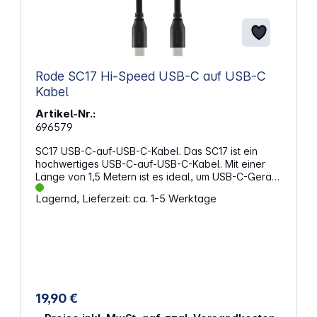
Rode SC17 Hi-Speed USB-C auf USB-C
Kabel
Artikel-Nr.:
696579
SC17 USB-C-auf-USB-C-Kabel. Das SC17 ist ein
hochwertiges USB-C-auf-USB-C-Kabel. Mit einer
Länge von 1,5 Metern ist es ideal, um USB-C-Geräte
wie den NT-USB Mini oder RØDECaster Pro an
Lagernd, Lieferzeit: ca. 1-5 Werktage
Geräte mit USB-C-Eingang anzuschließen.
Eigenschaften: Hochwertiges geschirmtes USB-C-
auf-USB-C-Kabel 1,5 m lang Hi-Speed-zertifiziert
Ausgangsverbindung: USB Typ-C Eingänge: USB
Typ-C Gewicht: 46 g Kompatible RØDE-Produkte
NT-USB-Mini RØDECaster Pro VideoMic NTG AI-1
19,90 €