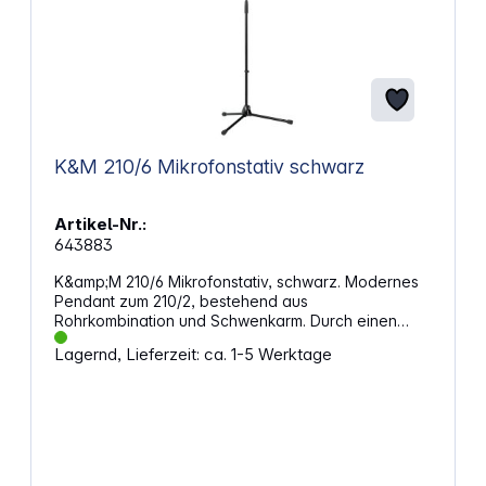
K&M 210/6 Mikrofonstativ schwarz
Artikel-Nr.:
643883
K&amp;M 210/6 Mikrofonstativ, schwarz. Modernes
Pendant zum 210/2, bestehend aus
Rohrkombination und Schwenkarm. Durch einen
kompakten Zink-Druckguss-Sockel und breiter
Lagernd, Lieferzeit: ca. 1-5 Werktage
Fußauflage bietet der 210/6 die gleiche Stabilität
und Zuverlässigkeit wie der Klassiker 210/2. Das
Vierkant-Schwenkgelenk ist mit einer handlichen
Flügelmutter versehen. Die Füße sind umklappbar.
Eigenschaften: Ausführung: schwarz Besonderheit:
Zinkdruckgusssockel Fußkonstruktion: Sockel mit
Klappfüßen Gewicht: 3,04 kg Gewindeanschluss: