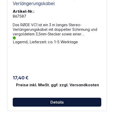
Verlängerungskabel
Artikel-Nr.:
867587
Das RØDE VC1 ist ein 3 m langes Stereo-
Verlängerungskabel mit doppelter Schirmung und
vergoldetem 3,5mm-Stecker sowie einer
vergoldeten Miniklinken-Buchse. Es eignet sich für
Lagernd, Lieferzeit: ca. 1-5 Werktage
die Verbindung eines RØDE VideoMic, Stereo
VideoMic oder VideoMic Pro Mikrofons mit der
Kamera, wenn das Mikrofon abgesetzt mit einer
Angel oder einem Stativ verwendet wird. Das VC1
kann auch als hochwertiges Verlängerungskabel
für Kopfhörer benutzt werden. Eigenschaften:
Miniklinke auf 3,5 mm Klinke Vergoldet und doppelt
abgeschirmt Abmessungen (LxØ): 3 m x 3 mm
17,40 €
Gewicht: 52 g
Preise inkl. MwSt. ggf. zzgl. Versandkosten
Details