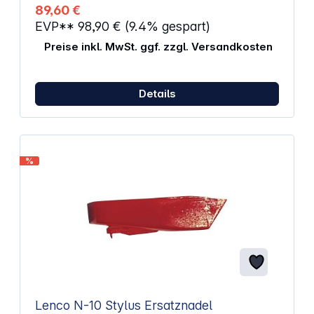
RØDE entwickelt, eignet sich aber gleichermaßen
89,60 €
für andere Mikrofone mit einem Gewicht zwischen
EVP**
98,90 €
(9.4% gespart)
700 g und 1,1 kg, für die dann die PSM1 Spinne
benötigt wird (optional erhältlich). Eigenschaften:
Preise inkl. MwSt. ggf. zzgl. Versandkosten
Studio-Galgenarm / Schwenkarmstativ Gewinde:
3/8" Gewicht: 1,74 kg
Details
%
Lenco N-10 Stylus Ersatznadel