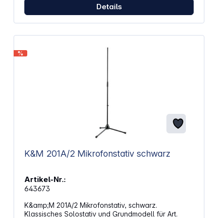
Details
Farbe: schwarz Gewicht: 6 g Länge: 300 mm
Kompatible Produkte: VideoMic NTG, NT-USB Mini,
Wireless GO, RODECaster Pro, Al-1
%
K&M 201A/2 Mikrofonstativ schwarz
Artikel-Nr.:
643673
K&amp;M 201A/2 Mikrofonstativ, schwarz.
Klassisches Solostativ und Grundmodell für Art.