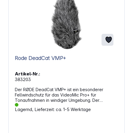
Rode DeadCat VMP+
Artikel-Nr.:
383203
Der RØDE DeadCat VMP+ ist ein besonderer
Fellwindschutz für das VideoMic Pro+ für
Tonaufnahmen in windiger Umgebung. Der
Mikrofon-Windschutz DeadCat VMP+ dient der
Lagernd, Lieferzeit: ca. 1-5 Werktage
Verringerung von Windgeräuschen bei
Außenaufnahmen. Er enthält eine innere Umhüllung
aus offenporigem Schaum und eine Außenschicht
aus akustisch transparentem, künstlichem Fell. Ein
Gummisockel verhindert, dass Windgeräusche von