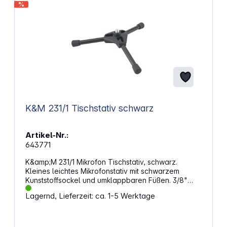
%
K&M 231/1 Tischstativ schwarz
Artikel-Nr.:
643771
K&amp;M 231/1 Mikrofon Tischstativ, schwarz.
Kleines leichtes Mikrofonstativ mit schwarzem
Kunststoffsockel und umklappbaren Füßen. 3/8"
Gewindeanschluss. Eigenschaften: Ausführung:
Lagernd, Lieferzeit: ca. 1-5 Werktage
schwarz Fußkonstruktion: Klappfüße Gewicht: 0,12
kg Gewindeanschluss: 3/8" Höhe: 60 mm Material:
Kunststoffsockel, Stahlfüsse