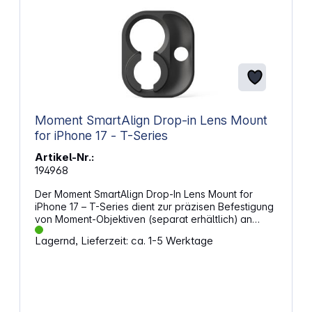
Moment SmartAlign Drop-in Lens Mount
for iPhone 17 - T-Series
Artikel-Nr.:
194968
Der Moment SmartAlign Drop-In Lens Mount for
iPhone 17 – T-Series dient zur präzisen Befestigung
von Moment-Objektiven (separat erhältlich) an
kompatiblen Moment-Schutzhüllen (separat
Lagernd, Lieferzeit: ca. 1-5 Werktage
erhältlich). Das passgenaue Einrastsystem sorgt für
eine sichere Verbindung zwischen Smartphone und
Objektiv und wurde speziell für die größeren
Sensoren entwickelt und passt sich nahtlos an das
moderne Design an. Gefertigt aus
glasfaserverstärktem Polymer bietet der Mount eine