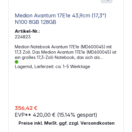
Medion Avantum 17E1e 43,9cm (17,3")
N100 8GB 128GB
Artikel-Nr.:
224823
Medion Notebook Avantum 17E1e (MD600045) mit
17,3 Zoll. Das Medion Avantum 17E1e (MD600045) ist
ein großes 17,3‑Zoll‑Notebook, das sich als
alltagstauglicher Begleiter für Office, Multimedia
Lagernd, Lieferzeit: ca. 1-5 Werktage
und einfache Anwendungen präsentiert. Das Gerät
kombiniert ein großzügiges Full‑HD‑Display mit
solider Basishardware und richtet sich an Nutzer,
die viel Bildschirmfläche und ein komfortables
Arbeitsumfeld bevorzugen. Das große
17,3‑Zoll‑IPS‑Display mit 1920 x 1080 sorgt für eine
klare Darstellung und stabile Blickwinkel – ideal für
Office‑Arbeiten, Streaming oder
356,42 €
Web‑Anwendungen. Dank des Intel Processor N100
EVP**
420,00 €
(15.14% gespart)
bietet das Notebook eine energieeffiziente Leistung
für typische Alltagsaufgaben wie Surfen,
Preise inkl. MwSt. ggf. zzgl. Versandkosten
Textverarbeitung oder Videokonferenzen. Die
integrierte Intel UHD‑Grafik unterstützt flüssige