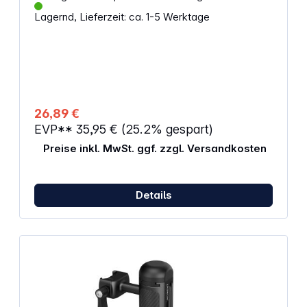
Helferwerkzeug, 1x interaktive Schritt-für-Schritt-
Smartphones. Universelle Smartphone-
Lagernd, Lieferzeit: ca. 1-5 Werktage
Anleitung
Kompatibilität Kann im Hoch- und Querformat
verwendet werden Drehbar Neigungswinkel
verstellbar 1/4"-20 Gewinde zur Verwendung mit
JOBY Gorilla Pods
26,89 €
EVP**
35,95 €
(25.2% gespart)
Preise inkl. MwSt. ggf. zzgl. Versandkosten
Details