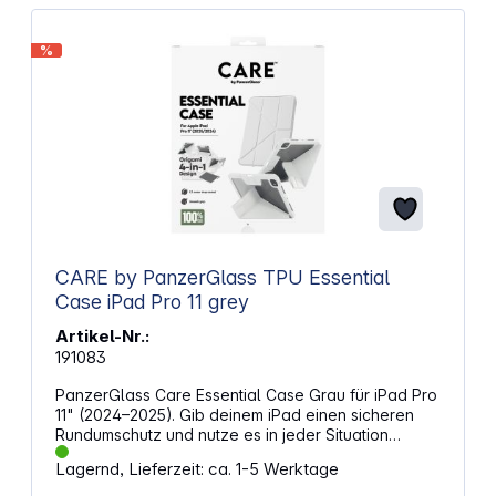
%
CARE by PanzerGlass TPU Essential
Case iPad Pro 11 grey
Artikel-Nr.:
191083
PanzerGlass Care Essential Case Grau für iPad Pro
11" (2024–2025). Gib deinem iPad einen sicheren
Rundumschutz und nutze es in jeder Situation
komfortabel. Das Origami-Design mit vier Positionen
Lagernd, Lieferzeit: ca. 1-5 Werktage
sorgt für den passenden Winkel beim Arbeiten,
Streamen oder Videoanrufen. Verstärkte Ecken und