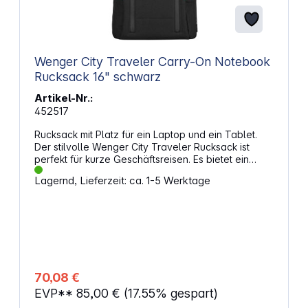
Wenger City Traveler Carry-On Notebook
Rucksack 16" schwarz
Artikel-Nr.:
452517
Rucksack mit Platz für ein Laptop und ein Tablet.
Der stilvolle Wenger City Traveler Rucksack ist
perfekt für kurze Geschäftsreisen. Es bietet ein
separates Fach für Kleidung und ein gut
Lagernd, Lieferzeit: ca. 1-5 Werktage
geschütztes Laptop-Fach mit Tablet-Tasche.
Eigenschaften: Gepolsterter Innenraum für ein 16
Zoll Notebook Mit Extra-Fach für ein 12 Zoll Tablet
Pass-Thru-Trolley-Band gleitet über den Griff des
Rollgepäcks für einfaches Reisen mit mehreren
Taschen Inklusive 2 Zoll Erweiterungsfach mit
Reißverschluss Auch als Reisetasche zu verwenden
Mit Organizer Zwei vordere QuickAccess-Taschen
70,08 €
mit beschichteten, wasserdichten Reißverschlüssen
EVP**
85,00 €
(17.55% gespart)
für einen schnellen Zugriff