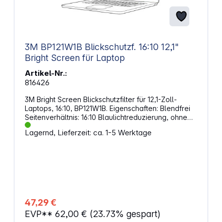
Missgeschicken Klare Sicht – keine
Beeinträchtigung der Displaydarstellung
Passgenau für: iPad Air 13" und Pro 13" (2024–2025)
Einfaches Anbringen mit Fastfit Tool Geeignet für
intensive Nutzung im Alltag
3M BP121W1B Blickschutzf. 16:10 12,1"
Bright Screen für Laptop
Artikel-Nr.:
816426
3M Bright Screen Blickschutzfilter für 12,1-Zoll-
Laptops, 16:10, BP121W1B. Eigenschaften: Blendfrei
Seitenverhältnis: 16:10 Blaulichtreduzierung, ohne
die natürliche Farbe Ihres Displays zu verfälschen
Lagernd, Lieferzeit: ca. 1-5 Werktage
Gerätetyp: 2-in-1, Laptops Anzeigediagonale: 307
mm / 12,1 Zoll Filmklassifizierung: Privatsphäre auf
hellem Bildschirm Geeignet für Geräte mit erhöhtem
Rahmen Orientierung: Landschaft 60-Grad-
Betrachtungswinkel Reversibel: Matt bis glänzend
Bildschirmbefestigung: 3M COMPLY Flip Attach für
Laptops Touch-Kompatibilel Filterabmessungen: 261
x 163 mm / 10,29 x 6,43 Zoll Ermöglicht eine
47,29 €
unglaublich lebendige Bildschirmanzeige mit
EVP**
62,00 €
(23.73% gespart)
proprietärer Technologie, die eine Übertragung der