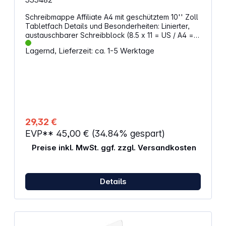
Schreibmappe Affiliate A4 mit geschütztem 10'' Zoll
Tabletfach Details und Besonderheiten: Linierter,
austauschbarer Schreibblock (8.5 x 11 = US / A4 =
EU) Akten-Trennwand mit kratzfestem Innenfutter
Lagernd, Lieferzeit: ca. 1-5 Werktage
kann auch als Tabletfach genutzt werden
Organisation für Visitenkarten, Stifte, Smartphone,
und anderes Zubehör Außenliegende Schlitztasche
Abnehmbarer Ringordner Außenmaße: 26 x 35 x 5
cmm Gewicht: 0,94 kg Material: 100% Nylon
29,32 €
EVP**
45,00 €
(34.84% gespart)
Preise inkl. MwSt. ggf. zzgl. Versandkosten
Details