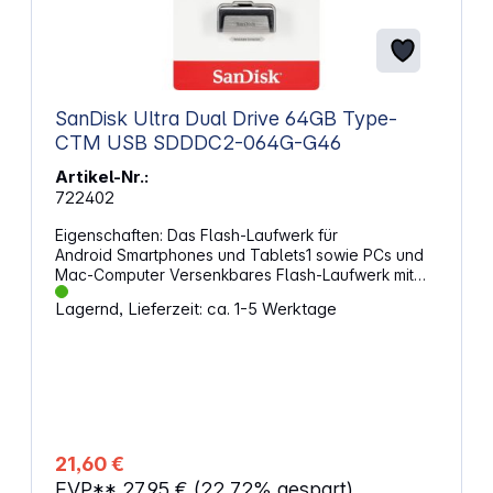
SanDisk Ultra Dual Drive 64GB Type-
CTM USB SDDDC2-064G-G46
Artikel-Nr.:
722402
Eigenschaften: Das Flash-Laufwerk für
Android Smartphones und Tablets1 sowie PCs und
Mac-Computer Versenkbares Flash-Laufwerk mit
Doppelanschluss für USB Type-C und USB Typ A
Lagernd, Lieferzeit: ca. 1-5 Werktage
Geräte Übertragen Sie Ihre Fotos, Videos, Musik
und andere großen Dateien mit einer High-Speed
USB 3.1 Performance von bis zu 150MB/s
Verwenden Sie die SanDisk Memory Zone App für
Android (auf Google Play verfügbar) für das
mühelose Verwalten und Sichern von Inhalten auf
Ihren Android Gerät 1 Mobilgerät benötigt USB
Type-C Anschluss und OTG-(On-The-
21,60 €
Go-)Unterstützung.
EVP**
27,95 €
(22.72% gespart)