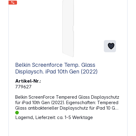
%
Belkin Screenforce Temp. Glass
Displaysch. iPad 10th Gen (2022)
Artikel-Nr.:
779627
Belkin ScreenForce Tempered Glass Displayschutz
für iPad 10th Gen (2022). Eigenschaften: Tempered
Glass antibakterieller Displayschutz für iPad 10 Gen
(2022) Mit einem chemischen Prozess gefertigtes,
Lagernd, Lieferzeit: ca. 1-5 Werktage
hochwertiges japanisches Hartglas Intelligente
Glaszusammensetzung erhält die
Reaktionsfähigkeit des Displays, kompatibel mit
dem Apple Pencil 9H-Härte und Anti-