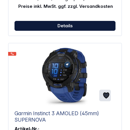
Größe: 5,18 cm (2,04 Zoll) Auflösung: 368 x
Preise inkl. MwSt. ggf. zzgl. Versandkosten
448 Pixel Bedienung / Sensoren: Touchscreen
Herzfrequenz-Sensor Funktionen:
Kalorienverbrauchsmessung Schlafüberwachung
Herzfrequenzmessung1 Schrittzähler Wecker
Details
Energie: Lithium-Ionen-Akku (280 mAh) Max.
Laufzeit: 7 Tage Abmessungen: Armband in rosa
Gehäuse in roségold Abmessungen: 42 x 250 x
11 mm 1 Dieses Produkt ist kein Medizinprodukt und
dient nicht der Diagnose, Behandlung und Heilung
%
von Krankheiten oder der Vorbeugung.
Garmin Instinct 3 AMOLED (45mm)
SUPERNOVA
Artikel-Nr.: