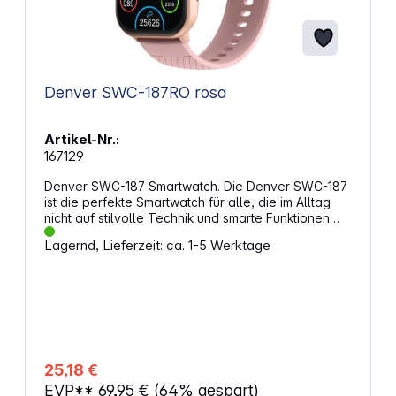
Denver SWC-187RO rosa
Artikel-Nr.:
167129
Denver SWC-187 Smartwatch. Die Denver SWC-187
ist die perfekte Smartwatch für alle, die im Alltag
nicht auf stilvolle Technik und smarte Funktionen
verzichten wollen. Mit ihrem scharfen AMOLED-
Lagernd, Lieferzeit: ca. 1-5 Werktage
Farbdisplay, integriertem Lautsprecher und Mikrofon
können Sie Anrufe direkt vom Handgelenk aus
tätigen und empfangen – ideal für unterwegs und
Multitasking. Dank umfangreicher Fitness- und
Gesundheitsfeatures wie Herzfrequenzmessung,
Schlaftracking und Schrittzähler behalten Sie Ihre
Aktivität stets im Blick. Diese Smartwatch kombiniert
modernes Design mit praktischer Bedienbarkeit und
25,18 €
begleitet Sie zuverlässig durch den Tag.
EVP**
69,95 €
(64% gespart)
Eigenschaften: Display: Technologie: AMOLED