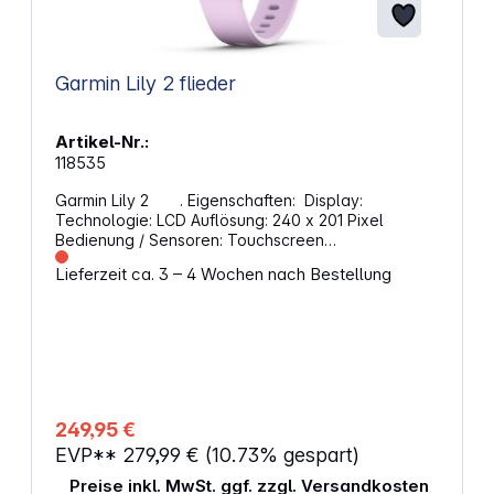
Garmin Lily 2 flieder
Artikel-Nr.:
118535
Garmin Lily 2 . Eigenschaften: Display:
Technologie: LCD Auflösung: 240 x 201 Pixel
Bedienung / Sensoren: Touchscreen
Beschleunigungssensor Herzfrequenz-Sensor
Lieferzeit ca. 3 – 4 Wochen nach Bestellung
Funktionen: Kalorienverbrauchsmessung
Schlafüberwachung Herzfrequenzmessung1
Schrittzähler Wecker Timer Wetter Distanzmessung
Energie: Lithium-Ionen-Akku Max. Laufzeit: 5 Tage
Abmessungen: Silikon Armband in weiß Gehäuse in
gold Handgelenkumfang: 110 – 175 mm
Abmessungen: 35,4 x 10,1 x 35,4 mm Gewicht: 24,4 g
1 Dieses Produkt ist kein Medizinprodukt und dient
249,95 €
nicht der Diagnose, Behandlung und Heilung von
EVP**
279,99 €
(10.73% gespart)
Krankheiten oder der Vorbeugung.
Preise inkl. MwSt. ggf. zzgl. Versandkosten