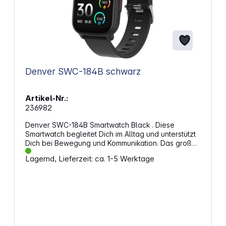
Denver SWC-184B schwarz
Artikel-Nr.:
236982
Denver SWC-184B Smartwatch Black . Diese
Smartwatch begleitet Dich im Alltag und unterstützt
Dich bei Bewegung und Kommunikation. Das große
IPS‑Display zeigt Inhalte klar an und erleichtert die
Lagernd, Lieferzeit: ca. 1-5 Werktage
Bedienung. Zusätzlich bekommst Du praktische
Funktionen für Anrufe, Fitness und tägliche Abläufe.
Klare Sicht im AlltagDas 1,8"-Display sorgt für eine
angenehme Darstellung und hilft Dir, Informationen
schnell abzulesen. Eingehende Hinweise
erscheinen direkt auf dem Bildschirm, sodass Du
sofort reagieren kannst. Durch die einfache Touch-
Steuerung wechselst Du rasch zwischen Ansichten