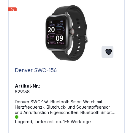
11 mm 1 Dieses Produkt ist kein Medizinprodukt und
dient nicht der Diagnose, Behandlung und Heilung
%
von Krankheiten oder der Vorbeugung.
Denver SWC-156
Artikel-Nr.:
829138
Denver SWC-156. Bluetooth Smart Watch mit
Herzfrequenz-, Blutdruck- und Sauerstoffsensor
und Anruffunktion Eigenschaften: Bluetooth Smart
Watch mit 1,44" Voll-Touchscreen Auflösung: 128 x
Lagernd, Lieferzeit: ca. 1-5 Werktage
128 Pixel Verfolgen Sie Ihre sportliche Leistung,
überwachen Sie Ihre tägliche Aktivität und Ihren