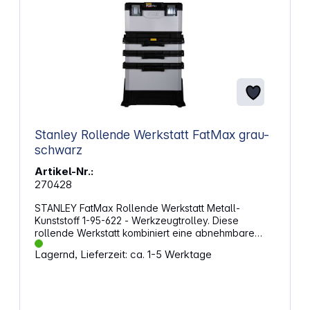
Stanley Rollende Werkstatt FatMax grau-
schwarz
Artikel-Nr.:
270428
STANLEY FatMax Rollende Werkstatt Metall-
Kunststoff 1-95-622 - Werkzeugtrolley. Diese
rollende Werkstatt kombiniert eine abnehmbare
Werkzeugbox, 2 Schubladen und ein großes
Lagernd, Lieferzeit: ca. 1-5 Werktage
Staufach in einem kompakten System. Mit einem
Fassungsvermögen von 71,6 l bietet sie viel Platz
für Werkzeuge unterschiedlicher Größe.
Durchdachte Aufteilung für mehr ÜbersichtDie 30
cm hohe Werkzeugbox kann separat transportiert