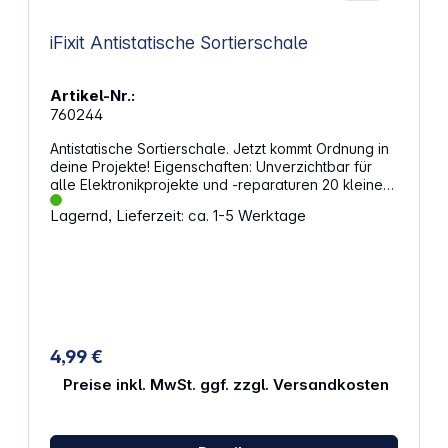
iFixit Antistatische Sortierschale
Artikel-Nr.:
760244
Antistatische Sortierschale. Jetzt kommt Ordnung in
deine Projekte! Eigenschaften: Unverzichtbar für
alle Elektronikprojekte und -reparaturen 20 kleine
Fächer für kleine Bauteile und Schrauben 2 große
Lagernd, Lieferzeit: ca. 1-5 Werktage
Fächer für Werkzeuge und großen Teile Besteht
aus antistatischem Kunststoff, bestens geeignet für
empfindliche Bauteile Maße: 21,5 x 28 x 1,3 cm
4,99 €
Preise inkl. MwSt. ggf. zzgl. Versandkosten