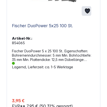
Fischer DuoPower 5x25 100 St.
Artikel-Nr.:
854065
Fischer DuoPower 5 x 25 100 St.. Eigenschaften:
Bohrernenndurchmesser: 5 mm Min. Bohrlochtiefe:
35 mm Min. Plattendicke: 12,5 mm Dübellänge:
25 mm Min. Einschraubtiefe: 29 mm
Lagernd, Lieferzeit: ca. 1-5 Werktage
Spanplatten-/Holzschrauben: 3,0 - 4,0 mm Inhalt:
100 x DuoPower 5 x 25
3,95 €
EVP**
7,95 €
(50.31% gespart)