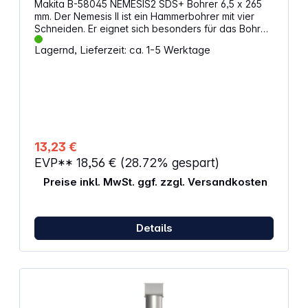
Makita B-58045 NEMESIS2 SDS+ Bohrer 6,5 x 265
Gehäusematerial: Metall Fahrwerk: große
mm. Der Nemesis II ist ein Hammerbohrer mit vier
Transporträder Lieferumfang: Ryobi RSH3045U
Schneiden. Er eignet sich besonders für das Bohren
Elektro-Leisehäcksler Abfallbehälter mit 55 l
in Beton mit Stahlbewehrung. Eigenschaften:
Fassungsvermögen
Lagernd, Lieferzeit: ca. 1-5 Werktage
Durchmesser: 6,5 mm Länge: 265 mm Arbeitslänge:
200 mm Werkzeugaufnahme: SDS+
Vollhartmetallkopf Innovatives Kopfdesign: Power
Shoulders mit optimierter Schneidengeometrie und
Verschleißanzeige Spezielle Wendelform: Multi-
Value-Flute für schnellen Abtransport des
Bohrmaterials Menge: 1
13,23 €
EVP**
18,56 €
(28.72% gespart)
Preise inkl. MwSt. ggf. zzgl. Versandkosten
Details