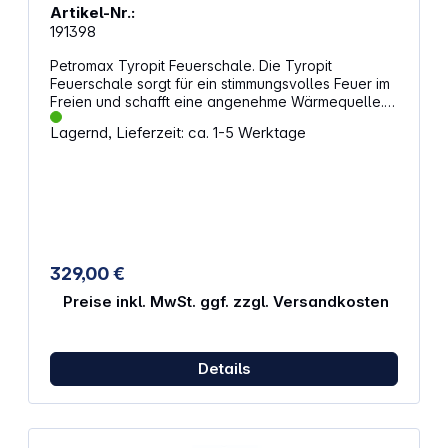
Artikel-Nr.:
191398
Petromax Tyropit Feuerschale. Die Tyropit
Feuerschale sorgt für ein stimmungsvolles Feuer im
Freien und schafft eine angenehme Wärmequelle.
Durch die durchdachte Bauweise bleibt das Feuer
Lagernd, Lieferzeit: ca. 1-5 Werktage
gut geschützt und die Glut hält lange an. Mit ihrem
markanten Design wird sie zum Blickfang in jedem
Outdoor-Bereich. Eigenschaften: Stabile
Konstruktion aus hochwertigem Stahl für lange
Nutzungsdauer Doppelwandige Bauweise für
effiziente Luftzirkulation und gleichmäßige Glut
Große Öffnung für einfaches Nachlegen von Holz
Seitliche Luftlöcher fördern eine saubere
329,00 €
Verbrennung Abnehmbarer Aschebehälter für
unkomplizierte Reinigung Geeignet für Terrasse,
Preise inkl. MwSt. ggf. zzgl. Versandkosten
Garten und Campingplätze
Details