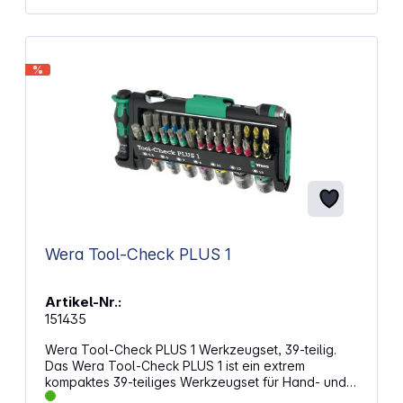
Steckschlüsseleinsatz vor Rost und Korrosion
Aufnahmeschaft: 1/2" Schlüsselweite: 10 / 12 / 13 / 14
/ 15 / 16 / 17 / 18 / 19 mm Größe und Typ des
Steckschlüssels: 1/2" Außenvierkant Länge: 77 mm
%
9-teilig
Wera Tool-Check PLUS 1
Artikel-Nr.:
151435
Wera Tool-Check PLUS 1 Werkzeugset, 39-teilig.
Das Wera Tool-Check PLUS 1 ist ein extrem
kompaktes 39-teiliges Werkzeugset für Hand- und
Maschinenbetrieb, ideal für mobile Einsätze und