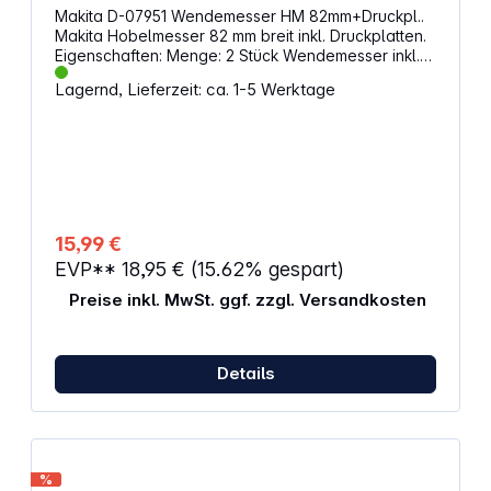
Makita D-07951 Wendemesser HM 82mm+Druckpl..
Makita Hobelmesser 82 mm breit inkl. Druckplatten.
Eigenschaften: Menge: 2 Stück Wendemesser inkl.
Druckplatten Passend für Makita 1100, DKP180,
Lagernd, Lieferzeit: ca. 1-5 Werktage
KP0810C
15,99 €
EVP**
18,95 €
(15.62% gespart)
Preise inkl. MwSt. ggf. zzgl. Versandkosten
Details
%