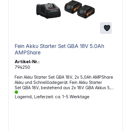
Fein Akku Starter Set GBA 18V 5.0Ah
AMPShare
Artikel-Nr.:
794250
Fein Akku Starter Set GBA 18V, 2x 5,0Ah AMPShare
Akku und Schnellladegerät. Fein Akku Starter
Set GBA 18V, bestehend aus 2x 18V GBA Akkus 5,0
Ah und passendem Schnellladegerät.
Lagernd, Lieferzeit: ca. 1-5 Werktage
Eigenschaften: Akkupacks kompatibel mit allen
Geräten (herstellerunabhängig), die das AMPShare
/ Bosch Professional 18V System nutzen 2x GBA 18V
5,0 Ah Li-Ionen Akku (AMPShare System)
Schnelllagegerät GAL1880CV Aktive Luftkühlung
und prozessorgesteuertes Lademanagement
Vorrichtung zum aufwickeln des Ladekabels für