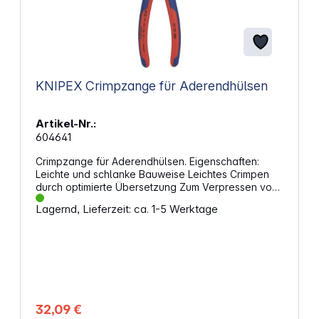
KNIPEX Crimpzange für Aderendhülsen
Artikel-Nr.:
604641
Crimpzange für Aderendhülsen. Eigenschaften:
Leichte und schlanke Bauweise Leichtes Crimpen
durch optimierte Übersetzung Zum Verpressen von
Aderendhülsen Neun besonders tiefe Profile mit
Lagernd, Lieferzeit: ca. 1-5 Werktage
konischen Seitenflächen Kopf: poliert Griffe mit
Mehrkomponenten-Hüllen Gewicht: 242 g Reach:
Nein RohS: Nein Kapazität Quadratmillimeter:
0,25 - 16,0 mm² Anzahl der Nester: 9 AWG: 24 — 6
32,09 €