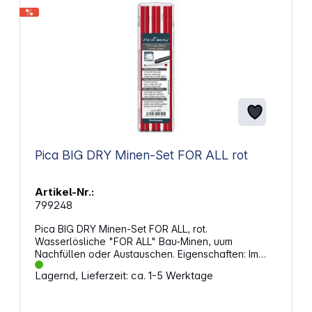
%
Pica BIG DRY Minen-Set FOR ALL rot
Artikel-Nr.:
799248
Pica BIG DRY Minen-Set FOR ALL, rot.
Wasserlösliche "FOR ALL" Bau-Minen, uum
Nachfüllen oder Austauschen. Eigenschaften: Im
praktischen und robusten Kunststoffetui
Lagernd, Lieferzeit: ca. 1-5 Werktage
Rechteckminen mit 2 x 5 mm im Querschnitt, 150 mm
lang 12 Nachfüll-Minen Minenetui mit Doppelflügel
zum Öffnen für eine einfache und intuitive