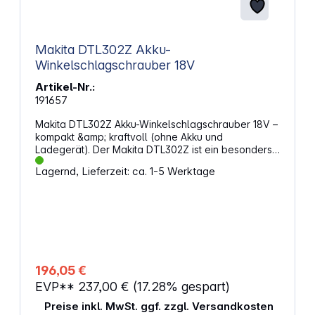
Makita DTL302Z Akku-
Winkelschlagschrauber 18V
Artikel-Nr.:
191657
Makita DTL302Z Akku-Winkelschlagschrauber 18V –
kompakt &amp; kraftvoll (ohne Akku und
Ladegerät). Der Makita DTL302Z ist ein besonders
kompakter 18V Akku-Winkelschlagschrauber mit
Lagernd, Lieferzeit: ca. 1-5 Werktage
starker Leistung für schwer zugängliche Einsatzorte.
Mit bis zu 340 Nm Anziehmoment und 530 Nm
Lösemoment eignet er sich ideal für präzise
Arbeiten in Werkstatt, Service und Montage. Die 3-
Gang-Elektronik, Auto-Stopp-Funktion und LED-
Ringlicht sorgen für maximale Kontrolle und Komfort
– ohne Akku und Ladegerät im Lieferumfang.
Eigenschaften: Bürstenloser Motor für hohe
196,05 €
Effizienz 3/8" Außenvierkantaufnahme (9,5 mm) 3
EVP**
237,00 €
(17.28% gespart)
elektronische Gänge + Auto-Stopp bei Vor- &amp;
Rücklauf LED-Ring mit 3 Helligkeitsstufen XPT-
Preise inkl. MwSt. ggf. zzgl. Versandkosten
Technologie: Schutz vor Staub und Spritzwasser