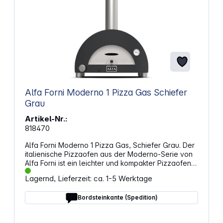
Alfa Forni Moderno 1 Pizza Gas Schiefer
Grau
Artikel-Nr.:
818470
Alfa Forni Moderno 1 Pizza Gas, Schiefer Grau. Der
italienische Pizzaofen aus der Moderno-Serie von
Alfa Forni ist ein leichter und kompakter Pizzaofen,
der mit Gas beheizt wird. Der in wenigen Minuten
Lagernd, Lieferzeit: ca. 1-5 Werktage
einsatzbereite Alfa 1 Pizza erreicht Temperaturen
von bis zu 500 °C und backt eine echte
Bordsteinkante (Spedition)
neapolitanische Pizza in nur 90
Sekunden. Der Gaspizzaofen von Alfa verfügt über
die Alfa Heat Genius-Technologie, einen