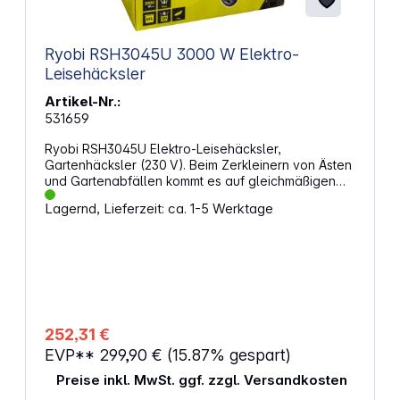
Ryobi RSH3045U 3000 W Elektro-
Leisehäcksler
Artikel-Nr.:
531659
Ryobi RSH3045U Elektro-Leisehäcksler,
Gartenhäcksler (230 V). Beim Zerkleinern von Ästen
und Gartenabfällen kommt es auf gleichmäßigen
Einzug, saubere Schnitte und eine kontrollierte
Lagernd, Lieferzeit: ca. 1-5 Werktage
Arbeitsweise an. Ein leistungsstarker Elektroantrieb
sorgt dafür, dass auch härteres Material
zuverlässig verarbeitet wird. So bleibt der
Arbeitsablauf planbar und effizient. Leiser
Trommelmechanismus für kontrolliertes ArbeitenDer
integrierte Getriebe-Trommel-Mechanismus ist auf
präzises Zerkleinern ausgelegt und arbeitet
deutlich ruhiger als klassische Messersysteme. Der
252,31 €
automatische Selbsteinzug übernimmt das
EVP**
299,90 €
(15.87% gespart)
Nachführen des Materials und reduziert den
Kraftaufwand. Das hilft dir, auch längere Einsätze
Preise inkl. MwSt. ggf. zzgl. Versandkosten
konzentriert durchzuführen. Stabile Bauweise und