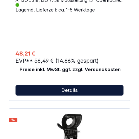
A, ISO 3318, ISO 7738 Maulstellung 15° Oberfläche
matt-satiniert verchromt Chrom-Vanadium-Stahl
Lagernd, Lieferzeit: ca. 1-5 Werktage
Ringmaulschlüssel 6 / 7 / 8 / 9 / 10 / 11 / 12 / 13 / 14 /
15 / 16 / 17 / 18 / 19 / 20 / 21 / 22 mm 17-teilig Im Halter
48,21 €
EVP**
56,49 €
(14.66% gespart)
Preise inkl. MwSt. ggf. zzgl. Versandkosten
Details
%