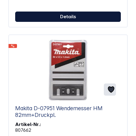
Ideal für Arbeiten in engen Bereichen (z. B.
Motorraum) Für Standardschrauben M10–M20 und
hochfeste Schrauben M10–M16 Geeignet für
Details
professionelle Werkstatt- und Serviceeinsätze
Technische Daten: Akkuspannung: 18 V (LXT-
System) Drehmoment: 310–340 Nm (Anziehen), 500–
530 Nm (Lösen) Leerlaufdrehzahl: 0–1000 / 1500 /
3200 U/min Schlagzahl: 0–1800 / 2800 / 4000 min⁻¹
%
Gewicht inkl. Akku: 1,8–2,1 kg Maße: 414 x 80 x 92
mm Schalldruckpegel: 96 dB(A), Vibrationswert: 18
m/s² Lieferumfang: Makita DTL302Z
Winkelschlagschrauber Ohne Akku und Ladegerät
Makita D-07951 Wendemesser HM
82mm+Druckpl.
Artikel-Nr.:
807662