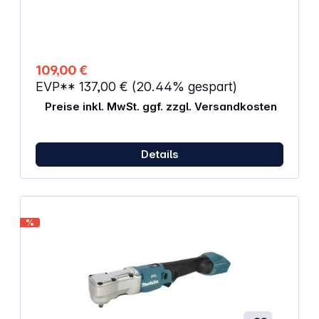
Segmentsägeblatt (Ø 75 mm, 2,2 mm), 1 fester
Spachtel, 1 Schneidmesser (Pilzform), 1
Schleifplatte, ungelocht (80 mm), je 5 Schleifblätter
(K 60, 80, 120) Anzahl Teile: 26
109,00 €
EVP**
137,00 €
(20.44% gespart)
Preise inkl. MwSt. ggf. zzgl. Versandkosten
Details
%