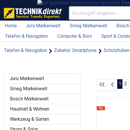
zur geprüften
De
Home
Jura Markenwelt
Smeg Markenwelt
Bosch
Telefon & Navigation
Computer & Büro
Sport & Outdo
Telefon & Navigation
Zubehör Smartphone
Schutzhüllen
Jura Markenwelt
Seite
Se
1
2
Smeg Markenwelt
Bosch Markenwelt
%
Haushalt & Wohnen
Werkzeug & Garten
Strom & Solar