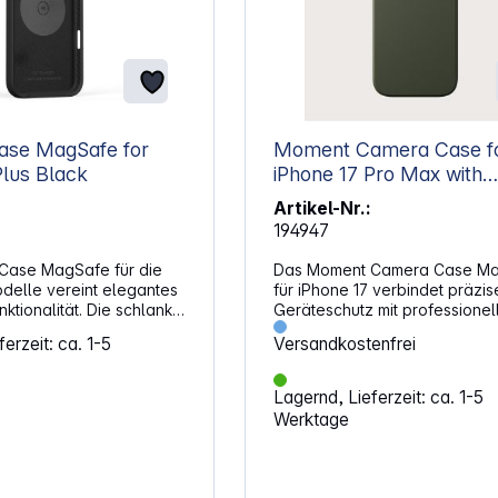
se MagSafe for
Moment Camera Case f
Plus Black
iPhone 17 Pro Max with
MagSafe Olive
Artikel-Nr.:
194947
Case MagSafe für die
Das Moment Camera Case M
delle vereint elegantes
für iPhone 17 verbindet präzis
nktionalität. Die schlanke
Geräteschutz mit professionel
ndsfähige Hülle schützt
Kamerafunktionen für den mob
erzeit: ca. 1-5
Versandkostenfrei
umfassend und
Einsatz. Es wurde speziell für 
 in eine professionelle
Integration in das Moment-Ök
tigt aus einer robusten
entwickelt und bietet eine mo
Lagernd, Lieferzeit: ca. 1-5
 und einer verstärkten
Erweiterung um Objektive, Filt
Werktage
Rückseite, bietet die
Halteschlaufen. Gefertigt aus
 von Moment sowohl
robusten TPU-Rahmen mit inte
s auch einen sicheren Halt.
AirFlex-Seitenwänden ist das 
ikrofaser-
den alltäglichen Einsatz ausge