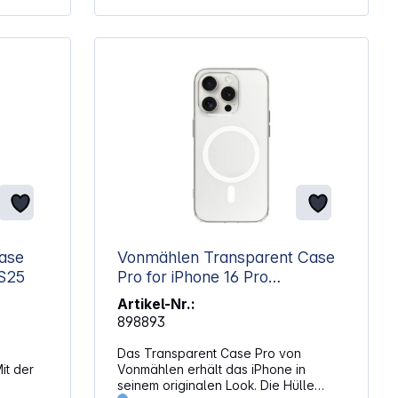
Stößen und Kratzern Kompatibel
mit iPhone Air
dig mit
 – vom
on für
cycelten
ige und
e
chutz
on
ase
Vonmählen Transparent Case
 S25
Pro for iPhone 16 Pro
Transparent
Artikel-Nr.:
/ 31,5 g
898893
Das Transparent Case Pro von
it der
Vonmählen erhält das iPhone in
seinem originalen Look. Die Hülle