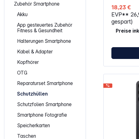
Innenausklei
Zubehör Smartphone
18,23 €
zusätzlich vo
EVP**
26
Akku
Hülle MagSa
unterstützt k
gespart)
App gesteuertes Zubehör
und Qi2-Lade
Fitness & Gesundheit
Preise in
Materialwahl 
die Nutzung m
Halterungen Smartphone
verstärkten 
ermöglichen 
Kabel & Adapter
und Entferne
Handgelenkss
Kopfhörer
Erweiterung 
Möglichkeite
OTG
Mounts im Li
eine sichere
Reparaturset Smartphone
%
Smartphone-O
Lieferumfang
Schutzhüllen
Ein besonder
die Unterstü
Schutzfolien Smartphone
Buttons der 
Smartphone Fotografie
Modelle, wel
Kamerasteuer
Speicherkarten
Drück- und S
optimiert. Mit
Taschen
Luftkammern