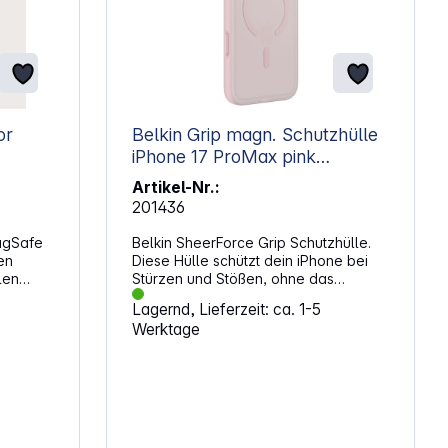
or
Belkin Grip magn. Schutzhülle
iPhone 17 ProMax pink
MSA036hqPK
Artikel-Nr.:
201436
agSafe
Belkin SheerForce Grip Schutzhülle.
en
Diese Hülle schützt dein iPhone bei
len
Stürzen und Stößen, ohne das
ilen
schlanke Design zu beeinträchtigen.
Lagernd, Lieferzeit: ca. 1-5
die
Die strukturierte Oberfläche sorgt für
Werktage
osystem
sicheren Halt, während die erhöhten
dulare
Ränder das Display und die Kamera
er und
zusätzlich abschirmen. Mit der
 einem
berührungsempfindlichen Taste
grierten
steuerst du die Kamera direkt über die
Case für
Hülle. Die Oberfläche ist leicht
stattet,
durchscheinend und fühlt sich