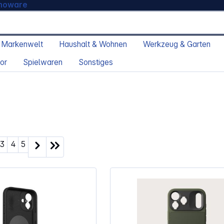
moware
 Markenwelt
Haushalt & Wohnen
Werkzeug & Garten
or
Spielwaren
Sonstiges
ite
Seite
Seite
Seite
3
4
5