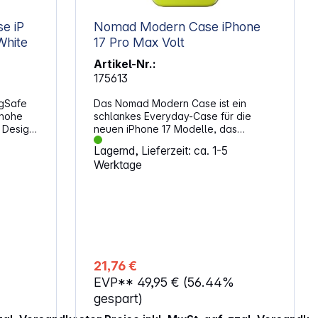
em um
aufen
 iP
Nomad Modern Case iPhone
enspiel
White
17 Pro Max Volt
das
Artikel-Nr.:
sätze
175613
afe-
agSafe
Das Nomad Modern Case ist ein
 hohe
schlankes Everyday-Case für die
rFlex-
 Design.
neuen iPhone 17 Modelle, das
eilung
minimalistisches Design mit
Lagernd, Lieferzeit: ca. 1-5
erät
zuverlässigem Schutz kombiniert. Eine
ung und
Werktage
s zu
satinierte Rückplatte sorgt für eine
ar mit
glatte Haptik und ist zugleich
besserte
one. Die
widerstandsfähig gegen
erten
Fingerabdrücke und Kratzer. Griffige
hnellen
TPU-Bumper und präzise gearbeitete
s
Metalltasten ergänzen das Cover und
en.
machen es zu einer funktionalen wie
n bleibt
stilvollen Lösung. Ein
 zur
21,76 €
stoßabsorbierender Rahmen mit
EVP**
49,95 €
(56.44%
ierte
erhöhten Kanten schützt Display und
ität mit
Kamera zuverlässig bei Stürzen aus
gespart)
se
e
bis zu 2,4 Metern Höhe. Im Inneren
onen