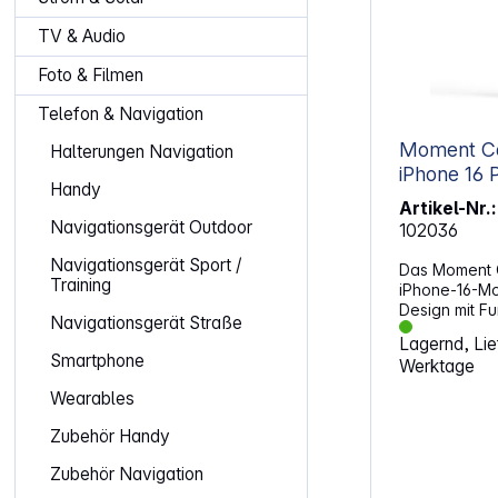
TV & Audio
Foto & Filmen
Telefon & Navigation
Moment Ca
Halterungen Navigation
iPhone 16 
Handy
Artikel-Nr.:
Navigationsgerät Outdoor
102036
Navigationsgerät Sport /
Das Moment 
Training
iPhone-16-Mo
Design mit Fu
Navigationsgerät Straße
und widersta
Lagernd, Lief
das iPhone 
Smartphone
Werktage
verwandelt es
Kamera. Gefer
Wearables
TPU-Mischung
Polycarbonat-
Zubehör Handy
Schutzhülle
Stabilität al
Zubehör Navigation
Die weiche M