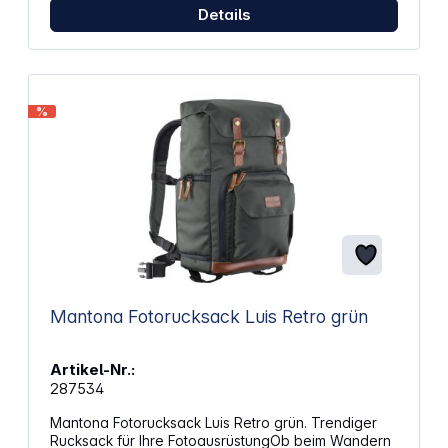
Kameraausrüstung.Features: Stabiler, gepolsterter
Details
Handgriff Flexible Inneneinteilung Robuste, starke
Polsterung Zusätzlicher Verschluss-Clip für
Taschendeckel Strapazierfähiges,
wasserabweisendes Außenmaterial Leicht
bedienbare Reißverschlüsse Stabile
%
Gürtelschlaufen an der Taschenrückseite
Praktisches Außentaschenfach mit Reißverschluss
Längenverstellbarer Schultergurt mit Polster Platz
für mittlere DSLR-/ CSC-Ausrüstung
Mantona Fotorucksack Luis Retro grün
Artikel-Nr.:
287534
Mantona Fotorucksack Luis Retro grün. Trendiger
Rucksack für Ihre FotoausrüstungOb beim Wandern