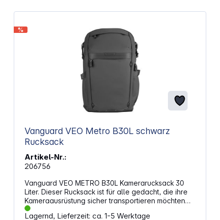
Strapazierfähiges, wasserabweisendes
Außenmaterial Leicht bedienbare Reißverschlüsse
Stabile Gürtelschlaufen an der Taschenrückseite
%
Praktisches Außentaschenfach mit Reißverschluss
Längenverstellbarer Schultergurt mit Polster Platz
für mittlere DSLR-/ CSC-Ausrüstung
Vanguard VEO Metro B30L schwarz
Rucksack
Artikel-Nr.:
206756
Vanguard VEO METRO B30L Kamerarucksack 30
Liter. Dieser Rucksack ist für alle gedacht, die ihre
Kameraausrüstung sicher transportieren möchten
und dabei flexibel bleiben wollen. Mit einem
Lagernd, Lieferzeit: ca. 1-5 Werktage
großzügigen Volumen und durchdachter Aufteilung