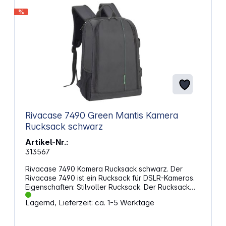
%
Rivacase 7490 Green Mantis Kamera
Rucksack schwarz
Artikel-Nr.:
313567
Rivacase 7490 Kamera Rucksack schwarz. Der
Rivacase 7490 ist ein Rucksack für DSLR-Kameras.
Eigenschaften: Stilvoller Rucksack. Der Rucksack
hat ein Fach für ein Notebook bis 15,6". Weiches,
Lagernd, Lieferzeit: ca. 1-5 Werktage
farbiges, schützendes Innenfutter. Passend für eine
DSLR Kamera mit aufgesetztem Objektiv und 3-4
zusätzliche Objektive und Zubehör. Stativ