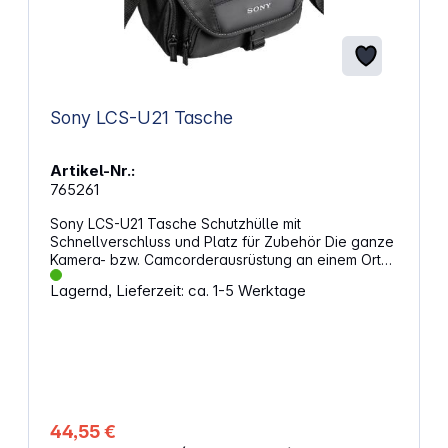
Sony LCS-U21 Tasche
Artikel-Nr.:
765261
Sony LCS-U21 Tasche Schutzhülle mit
Schnellverschluss und Platz für Zubehör Die ganze
Kamera- bzw. Camcorderausrüstung an einem Ort
Schnell einsatzbereit dank Schnellverschluss Hoher
Lagernd, Lieferzeit: ca. 1-5 Werktage
Tragekomfort, wenn Sie unterwegs oder auf Reisen
sind Fuktionen: Einfacher Zugriff dank großer
Abdeckung - Die große Abdeckung bietet
einfachen Zugriff auf Ihre Ausrüstung und schützt
Ihre Kamera bzw. Ihrem Camcorder vor Regen oder
Sand. Dank des Schnellverschlusses verpassen Sie
keine Aufnahme mehr! - Greifen Sie ohne
komplizierten Verschluss im Handumdrehen auf Ihre
44,55 €
Kamera oder Ihren Camcorder zu. Damit Sie beim