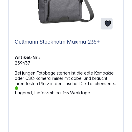
Cullmann Stockholm Maxima 235+
Artikel-Nr.:
239437
Bei jungen Fotobegeisterten ist die edle Kompakte
oder CSC-Kamera immer mit dabei und braucht
ihren festen Platz in der Tasche. Die Taschenserie
STOCKHOLM erfüllt diesen Anspruch und
Lagernd, Lieferzeit: ca. 1-5 Werktage
präsentiert sich optisch als Freizeittasche,
funktionell jedoch als durchdachte Foto- und
Freizeittasche. Das Design entspricht dem Namen:
Der skandinavisch-reduzierte Look wird vom kühlen
Grauton bestimmt, das Gesamtdesign ist einfach,
klar und schnörkellos. In der Funktionalität bieten
die neuen STOCKHOLM Taschen alles, was
dazugehört. Das hochwertige Außenmaterial