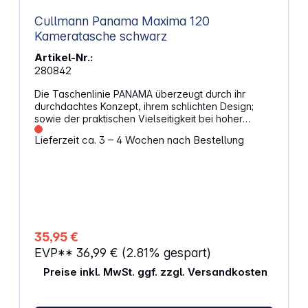
gegen Abrieb und Schmutz Zwei Netztaschen an
Cullmann Panama Maxima 120
der Deckelinnenseite Eine Netztasche im
Hauptinnenfach
Kameratasche schwarz
Artikel-Nr.:
280842
Die Taschenlinie PANAMA überzeugt durch ihr
durchdachtes Konzept, ihrem schlichten Design;
sowie der praktischen Vielseitigkeit bei hoher
Qualität. Alle Modelle besitzen einen robusten
Lieferzeit ca. 3 – 4 Wochen nach Bestellung
Tragegriff, eine sichere Polsterung, einen
zusätzlichen Verschluss-Clip für den
Taschendeckel sowie einen längenverstellbaren
Schultergurt mit verschiebbarem Schulterpolster.
Das extrem strapazierbare, wasserabweisende
Außenmaterial sowie der bewährte Taschendeckel
zum Schutz der Ausrüstung, garantieren dem Foto-
und Videografen eine praktische Kameratasche.
35,95 €
Die PANAMA Maxima 120 bietet ausreichend Platz
EVP**
36,99 €
(2.81% gespart)
für eine mittlere DSLR-Ausrüstung nebst Zubehör,
wie z. B. Speicherkarten, Mikrofasertuch, etc.
Preise inkl. MwSt. ggf. zzgl. Versandkosten
Stabile und leicht bedienbare Reißverschlüsse
sowie eine weiches Innenmaterial bieten einen
hervorragenden Schutz für die