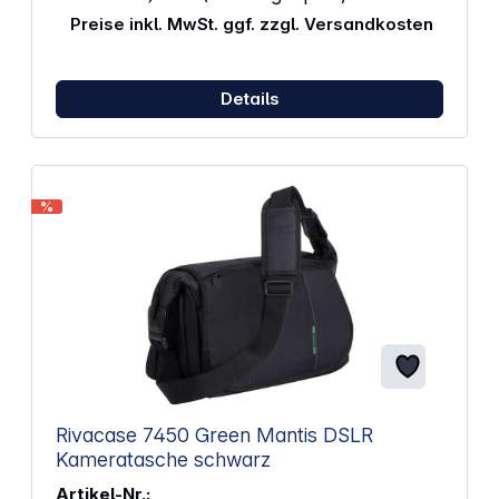
Kamerafach Ein herausnehmbarer Inneneinteiler im
Preise inkl. MwSt. ggf. zzgl. Versandkosten
Hauptfach Längenverstellbare Schultergurte mit
ergonomisch geformten Polstern Aus Netzmaterial
ergonomisch gepolstertes Rückenteil Verstellbarer
Brustgurt Extra Tragegriff auf der Rückseite oben
Details
Zusätzlicher Tragegriff seitlich Unter dem Deckel
innen zwei Fächer für Zubehör wie Batterien
und Speicherkarten Eine Reißverschlusstasche vorn
mit Innenfächern für Karten und Stifte Ein in der
Weite regulierbares Seitenfach für Stativ oder
%
Wasserflasche Verstellbare Schlaufe, zum
Befestigen eines Statives, etc. Geeignet für
Handgepäck Trolley-Band auf der Rückseite
Allwetterhaube schützt den Rucksack vor Regen
und Staub Abwischbarer Boden Material: Polyester
Volumen: 13 l Innenmaß (B x T x H): 22 x 13,5 x 22 cm
Außenmaß (B x T x H): 27 x 23 x 42 cm Gewicht:
750g Farbe: grau
Rivacase 7450 Green Mantis DSLR
Kameratasche schwarz
Artikel-Nr.: