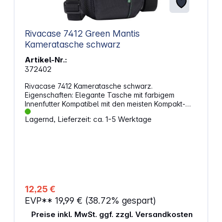
Rivacase 7412 Green Mantis
Kameratasche schwarz
Artikel-Nr.:
372402
Rivacase 7412 Kameratasche schwarz.
Eigenschaften: Elegante Tasche mit farbigem
Innenfutter Kompatibel mit den meisten Kompakt-
und Systemkameras mit Wechselobjektiv
Lagernd, Lieferzeit: ca. 1-5 Werktage
Passgenau für Sony NEX-5 Kit und Nikon-J1 Kit
Stylisches grünes Innenfutter aus weichem Velours
schützt das Display vor Kratzern Zwei Innenfächer
für extra Speicherkarten, Batterie und Kabel Zwei
Netzaußenfächer für Zubehör Abnehmbarer
Schultergurt und komfortabler Tragegriff
Gürtelschlaufe Doppelreißverschluss für einfachen
und schnellen Zugriff, damit kein Motiv verpasst
12,25 €
wird
EVP**
19,99 €
(38.72% gespart)
Preise inkl. MwSt. ggf. zzgl. Versandkosten