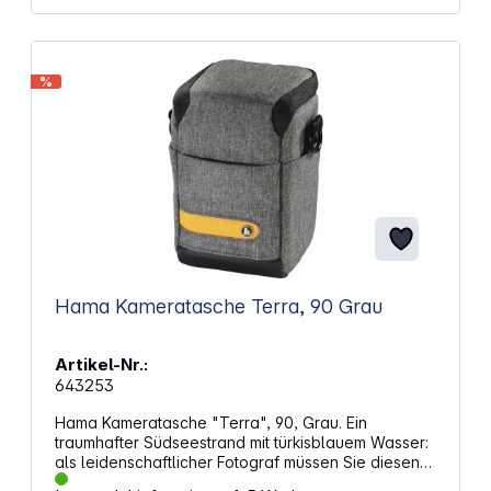
Stofffarbe aufgesetzt. Die MALAGA Vario Taschen
können entweder mit dem gepolsterten Griff, dem
bequemen Schultergurt oder mit der Gürtelschlaufe
getragen werden. Eigenschaften: Außenmaterial:
%
450D Rip-Stop Polyester mit PU-Beschichtung zum
Schutz vor Regen Stabile Polsterung für optimalen
Schutz vor Stößen Angenehm weicher Tragegriff in
Stofffarbe Fronttasche mit Reißverschluss und
Dehnfalte Zwei seitlich aufgesetzte Taschen in
Stofffarbe Seitlich, mittig angesetzte Metallringe zur
Aufnahme des Tragegurtes Schultergurt mit
Metallkarabiner und mit Polster in Stofffarbe
Gürtelschlaufe auf der Taschenrückseite
Wasserabweisender Doppelreißverschluss für das
Hauptfach Kunststoffbeschichteter Taschenboden
Hama Kameratasche Terra, 90 Grau
zum Schutz gegen Abrieb und Schmutz Zwei
Netztaschen an der Deckelinnenseite Eine
Netztasche im Hauptinnenfach
Artikel-Nr.:
643253
Hama Kameratasche "Terra", 90, Grau. Ein
traumhafter Südseestrand mit türkisblauem Wasser:
als leidenschaftlicher Fotograf müssen Sie diesen
Eindruck festhalten. Vom Filter bis