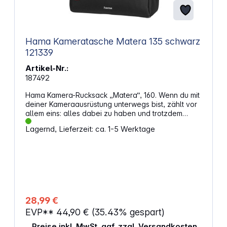
Hama Kameratasche Matera 135 schwarz
121339
Artikel-Nr.:
187492
Hama Kamera-Rucksack „Matera“, 160. Wenn du mit
deiner Kameraausrüstung unterwegs bist, zählt vor
allem eins: alles dabei zu haben und trotzdem
flexibel zu bleiben. Dieser Rucksack begleitet dich
Lagernd, Lieferzeit: ca. 1-5 Werktage
auf langen Touren, schützt deine Technik und
schafft Platz für persönliche Dinge. Durchdachte
Details sorgen dafür, dass du dich ganz auf dein
Motiv konzentrieren kannst – egal, ob du wanderst
oder auf Reisen bist. Eigenschaften: Gepolstertes
Kamerafach im unteren Bereich schützt deine
Ausrüstung zuverlässig Zusätzliches Fach für
persönliche Gegenstände lässt sich bequem von
28,99 €
oben befüllen Tablet- oder Laptopfach auf der
EVP**
44,90 €
(35.43% gespart)
Rückseite innen – passend bis 15,6 Zoll Verstellbare
Schultergurte mit ergonomischer Polsterung
Preise inkl. MwSt. ggf. zzgl. Versandkosten