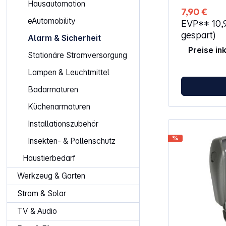
Hausautomation
breites Vorh
7,90 €
individuell e
eAutomobility
EVP**
10,
und Aluminiumgehäuse
3 mm Durchmes
gespart)
Alarm & Sicherheit
Gepäck-Reiß
Preise in
Individuell ei
Stationäre Stromversorgung
Zahlenkombination Alumi
mit gebürste
Lampen & Leuchtmittel
Bügelmaße: 3 x
Badarmaturen
Küchenarmaturen
Installationszubehör
%
Insekten- & Pollenschutz
Haustierbedarf
Werkzeug & Garten
Strom & Solar
TV & Audio