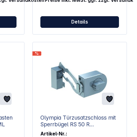
zzgl. Versandkosten
Preise inkl. MwSt. ggf. zzgl. Versandk
Liter Innenmaß: 225 x 425 x 290
Details
%
asten
Olympia Türzusatzschloss mit
ML
Sperrbügel RS 50 R
edelstahlfar.
Artikel-Nr.: