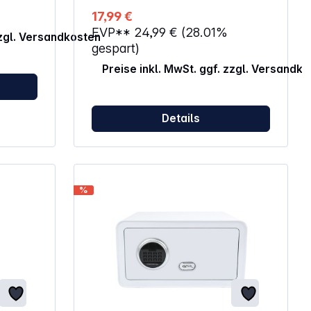
s der
17,99 €
ie
EVP**
24,99 €
(28.01%
 die
zzgl. Versandkosten
den
gespart)
Preise inkl. MwSt. ggf. zzgl. Versandk
ständig
Details
%