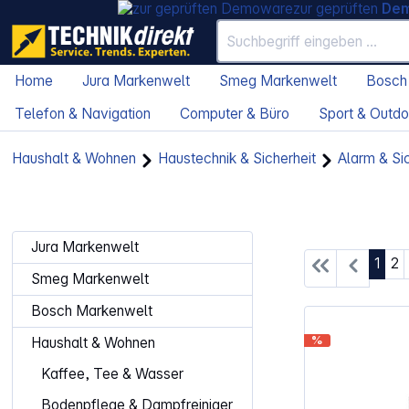
zur geprüften
De
Home
Jura Markenwelt
Smeg Markenwelt
Bosch
Telefon & Navigation
Computer & Büro
Sport & Outdo
Haushalt & Wohnen
Haustechnik & Sicherheit
Alarm & Si
Jura Markenwelt
Seite
Se
1
2
Smeg Markenwelt
Bosch Markenwelt
%
Haushalt & Wohnen
Kaffee, Tee & Wasser
Bodenpflege & Dampfreiniger