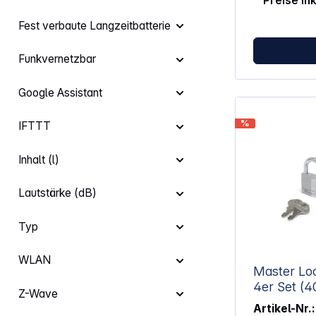
Preise in
sollte Selec
unauffälligen
Fest verbaute Langzeitbatterie
einsehbarem
Funkvernetzbar
Google Assistant
%
IFTTT
Inhalt (l)
Lautstärke (dB)
Typ
WLAN
Master Lo
4er Set (
Z-Wave
9140EUR
Artikel-Nr.: