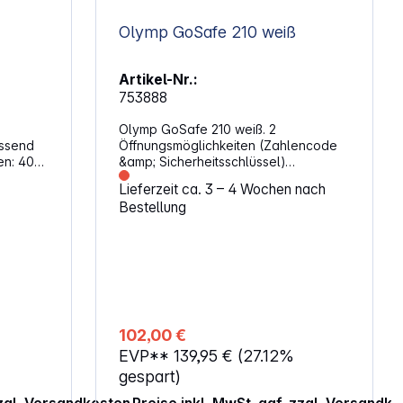
Olymp GoSafe 210 weiß
Artikel-Nr.:
753888
Olymp GoSafe 210 weiß. 2
essend
Öffnungsmöglichkeiten (Zahlencode
 40
&amp; Sicherheitsschlüssel)
aus
Individueller Zahlencode (4-8 Ziffern)
Lieferzeit ca. 3 – 4 Wochen nach
Alarm bei falscher Code- /
Bestellung
Fingerprint-Eingabe oder bei
Erschütterung Sound ON / OFF
che
Funktion Beleuchtete Tasten
Verriegelung durch 3 massive
en Schutz
Metallbolzen Innenraumausstattung
mit Kunstleder und LED-Licht
lichen
Vorbohrungen an der Rück-/ und
d
Unterseite zur unkomplizierten
102,00 €
Montage Notstromversorgung durch 9
EVP**
139,95 €
(27.12%
V Blockbatterie von außen
anschließbar (Batterie nicht im
gespart)
Lieferumfang enthalten) Kapazität: 28