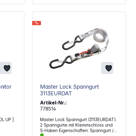
%
nitor
Master Lock Spanngurt
3113EURDAT
Artikel-Nr.:
778514
L UP |
Master Lock Spanngurt (3113EURDAT).
2 Spanngurte mit Klemmschloss und
S-Haken Eigenschaften: Spanngurt /
tration
Zurrgurt Länge: 1,80 m Breite: 25 mm