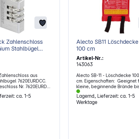
ck Zahlenschloss
Alecto SB11 Löschdecke 100 
100 cm
DCC
Artikel-Nr.:
143063
Zahlenschloss aus
Alecto SB-11 - Löschdecke 100
tahlbügel 7620EURDCC.
cm. Eigenschaften: Geeignet für
eschloss Nr. 7620EURD
kleine, beginnende Brände bis
ck mit individuell
Größe eines Fußballes und fü
erzeit: ca. 1-5
Lagernd, Lieferzeit: ca. 1-5
r Zahlenkombination und
Löschen von (brennender Kle
Werktage
em Aluminiumgehäuse
einer Person Nicht für Öl- und
re
Fettbrände geeignet Nur für
tändigkeit. Der Bügel mit
einmaligen Gebrauch Abmessungen
esser von 3 mm ist 21
100 x 100 cm Glasfasergewebe Klare
besteht aus
Anweisungen auf Niederländis
Stahl, der besonders
Französisch und Deutsch Direkt
nschaften: 20 mm
einsetzbar: Ziehen Sie an den