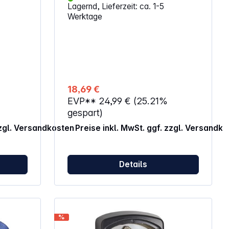
Lagernd, Lieferzeit: ca. 1-5
ersonen
Befestigungskapazität: 250 kg 2 Stück
Werktage
,
 präzisen
em
am
sswerte
terter
u/rot)
18,69 €
EVP**
24,99 €
(25.21%
eratur
gespart)
zzgl. Versandkosten
Preise inkl. MwSt. ggf. zzgl. Versandk
-
tration
Details
der CO2-
peratur
%)
%