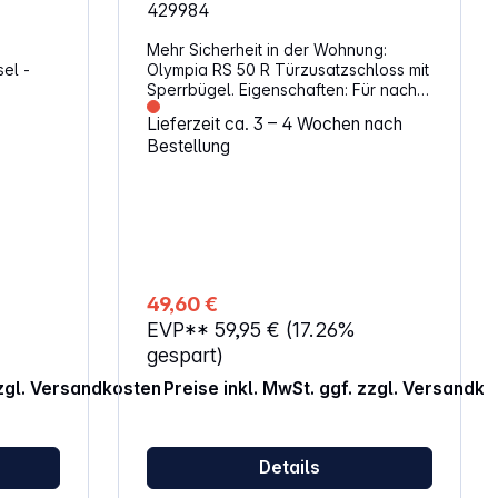
429984
Mehr Sicherheit in der Wohnung:
el -
Olympia RS 50 R Türzusatzschloss mit
Sperrbügel. Eigenschaften: Für nach
r. KB-
innen öffnende Türen Mit Drehknauf
Lieferzeit ca. 3 – 4 Wochen nach
sel
innen Links und Rechts verwendbar
Bestellung
kodierte
Riegel: Massiv, 2 Tourig (ab Dornmaß:
 dafür,
60mm) Vorgerichtet für Profil-
l und
Außenzylinder (Außenzylinder im
fhängen
Lieferumfang enthalten)
49,60 €
d
EVP**
59,95 €
(17.26%
der
nklusive
gespart)
zzgl. Versandkosten
Preise inkl. MwSt. ggf. zzgl. Versandk
Details