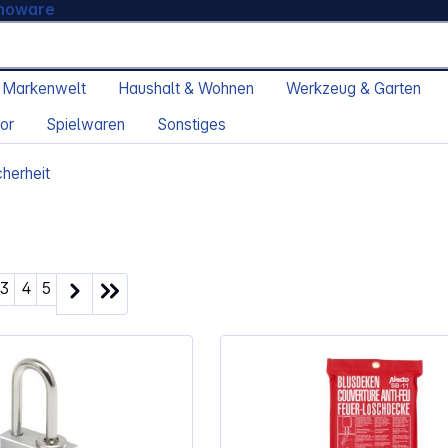
moware
 Markenwelt
Haushalt & Wohnen
Werkzeug & Garten
or
Spielwaren
Sonstiges
cherheit
ite
Seite
Seite
Seite
3
4
5