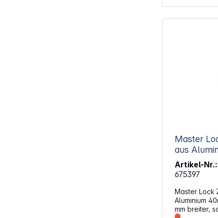
mit 4 Stiften
gegen Schlosspicki
Verriegelung
Schutz gege
Hammerschläge Set 
gleichschlie
Vorhängeschlössern B
mm
Master Lo
aus Aluminium 40mm
604EURD
Artikel-Nr.:
675397
Master Lock 
Aluminium 40m
mm breiter, s
strapzierfähi