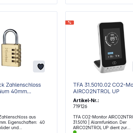
 für einen besseren Schutz
ng Beidseitige
shebel für zusätzlichen
n Aufbrechen und
%
aus 4
ßenden
ügeldicke: 6
ck Zahlenschloss
TFA 31.5010.02 CO2-Mo
AIRCO2NTROL UP
Artikel-Nr.:
719126
Zahlenschloss aus
TFA CO2-Monitor AIRCO2NTRO
m. Eigenschaften: 40
31.5010 | Alarmfunktion. Der
olider und
AIRCO2NTROL UP dient zur
ger Aluminiumkörper mit
Überwachung der CO2-Konzen