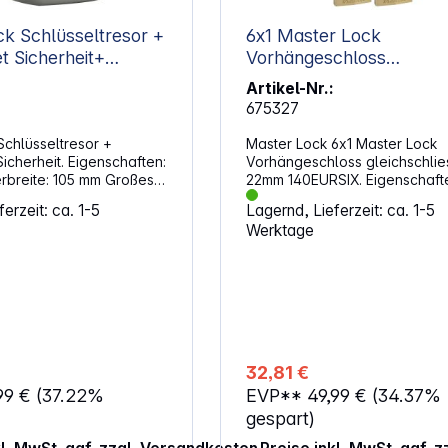
k Schlüsseltresor +
6x1 Master Lock
 Sicherheit+
Vorhängeschloss
gleichschliessend 22mm
Artikel-Nr.:
140EURSIX
675327
Schlüsseltresor +
Master Lock 6x1 Master Lock
icherheit. Eigenschaften:
Vorhängeschloss gleichschli
eite: 105 mm Großes
22mm 140EURSIX. Eigenschaften:
h zur Aufbewahrung von
mm breites Vorhängeschloss 
erzeit: ca. 1-5
Lagernd, Lieferzeit: ca. 1-5
bäudeschlüsseln oder
Massivmessing für Robustheit,
Werktage
genen
Widerstandsfähigkeit und
önnen Sie die Kombination
Korrosionsbeständigkeit Bügel aus
n Das massive
gehärtetem Stahl für zusätzli
hält Aufbrechversuchen
Durchtrennfestigkeit Schließzylinder
und Säge stand
mit 4 Stiften für einen besser
rriegelungshebel für
gegen Schlosspicking Beidseitige
iderstandsfähigkeit Zur
Verriegelungshebel für zusätz
 Wandbefestigung
Schutz gegen Aufbrechen un
32,81 €
estigungsbausatz) Die
Hammerschläge Set aus 6
99 €
(37.22%
EVP**
49,99 €
(34.37%
ung bietet eine höhere
gleichschließenden
digkeit und ermöglicht
Vorhängeschlössern Bügelmaße: 6 x
gespart)
erheit
22 x 21 mm