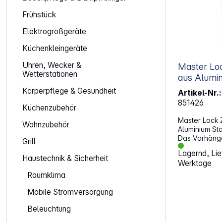
Frühstück
Elektrogroßgeräte
Küchenkleingeräte
Uhren, Wecker &
Master Lo
Wetterstationen
aus Aluminium Stahlbügel
7620EUR
Körperpflege & Gesundheit
Artikel-Nr.:
851426
Küchenzubehör
Master Lock 
Wohnzubehör
Aluminium S
Das Vorhäng
Grill
von Master Lo
Lagernd, Lief
einstellbare
Haustechnik & Sicherheit
Werktage
20 mm breit
bietet besse
Raumklima
Korrosionsbes
einem Durchm
Mobile Stromversorgung
mm lang und 
Beleuchtung
verchromtem 
robust ist. Eige