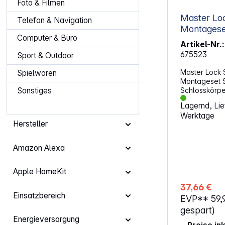
Foto & Filmen
Master Loc
Telefon & Navigation
Montageset
Computer & Büro
5415EURD
Artikel-Nr.:
675523
Sport & Outdoor
Master Lock 
Spielwaren
Montageset S
Schlosskörperbr
Sonstiges
Schlüsselfac
Lagernd, Lief
mehreren Ge
Werktage
Zugangskarten Zu Ihrer ei
Hersteller
Sicherheit k
individuell einstelle
Zinkgehäuse 
Amazon Alexa
mit Hammer 
Zweifache Ve
Apple HomeKit
eine höhere W
dauerhaften
37,66 €
(inklusive Bef
Einsatzbereich
EVP**
59,
Schutzabdeck
Wetterbestän
gespart)
mehr Diskretion Für mehr Sich
Energieversorgung