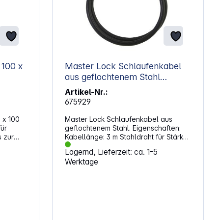
x
Master Lock Schlaufenkabel
aus geflochtenem Stahl
49EURD
Artikel-Nr.:
675929
 x 100
Master Lock Schlaufenkabel aus
geflochtenem Stahl. Eigenschaften:
 zur
Kabellänge: 3 m Stahldraht für Stärke
r das
und Flexibilität Praktische Schlaufen
Lagernd, Lieferzeit: ca. 1-5
idung)
mit rost-resistenen Hüllen und
Werktage
Kratzschutz Schwarze Vinyl-
Abdeckung schützt vor Verkratzungen
Für Master Lock Vorhängeschlösser
ch,