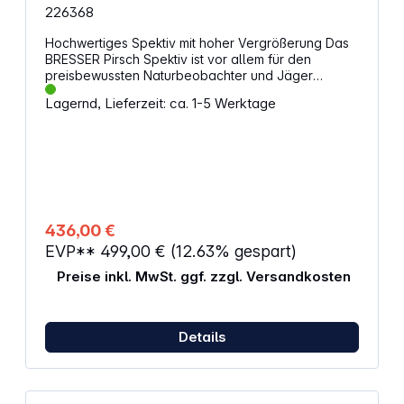
226368
Hochwertiges Spektiv mit hoher Vergrößerung Das
BRESSER Pirsch Spektiv ist vor allem für den
preisbewussten Naturbeobachter und Jäger
gedacht. Ausgestattet mit einer lichtstarken, voll
Lagernd, Lieferzeit: ca. 1-5 Werktage
mehrschichtvergüteten 100-mm-Optik ermöglichen
sie auch bei Dämmerung höhere Vergrößerungen.
Zusammen mit dem wasserdichten Gehäuse und
der nicht-reflektierenden Armierung können
Naturbeobachter bei jedem Wetter z.B. Vogelarten
bestimmen oder Jäger auch auf große
Entfernungen Wild ansprechen. Eigenschaften
Zoom-Spektiv schräger Einblick voll
436,00 €
mehrschichtvergütete Optik sehr hohes
EVP**
499,00 €
(12.63% gespart)
Lichtsammelvermögen wasserdichtes Gehäuse
Vergrößerung: 25-75x Objektivdurchmesser: 100mm
Preise inkl. MwSt. ggf. zzgl. Versandkosten
Abmessungen: 485x125x185mm Gewicht: 2140
Gramm Lieferumfang Spektiv Bereitschaftstasche
für Spektiv
Details