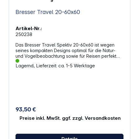
Bresser Travel 20-60x60
Artikel-Nr.:
250238
Das Bresser Travel Spektiv 20-60x60 ist wegen
seines kompakten Designs optimal für die Natur-
und Vogelbeobachtung sowie für Reisen perfekt
geeignet. Besonders der schnelle und präzise
Lagernd, Lieferzeit: ca. 1-5 Werktage
Fokus ist eine Besonderheit und macht eine
schnelle und einfache Scharfeinstellung des
Beobachtungsobjekts möglich.Ausgestattet mit
voller Vergütung und BK-7 Prismen, ermöglicht das
Travel Spektiv auch bei hoher Vergrößerung ein
helles und klares Bild. Die TwistUp Augenmuscheln
unterstützen den Einblick ohne Brille. Mit der
stufenlosen Zoom-Funktion lassen sich 20- bis 60-
93,50 €
fache Vergrößerungen realisieren. Zur besseren
Stabilität können Sie das mitgelieferte Tischstativ
Preise inkl. MwSt. ggf. zzgl. Versandkosten
nutzen. Inkl. Nylon-Transporttasche mit Tragegurt
Einsatzbereich Sportschießen Vogel- &amp;
Naturbeobachtung
Details