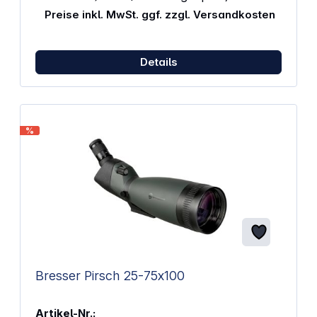
Abmessungen: 365x80x165 mm Gewicht: 1020 g
Preise inkl. MwSt. ggf. zzgl. Versandkosten
Lieferumfang Spektiv Bereitschaftstasche aus
strapazierfähigem Nylongewebe mit Trageriemen
Bedienungsanleitung
Details
%
Bresser Pirsch 25-75x100
Artikel-Nr.: