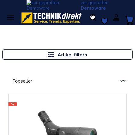
zur geprüften
Demoware
Artikel filtern
%