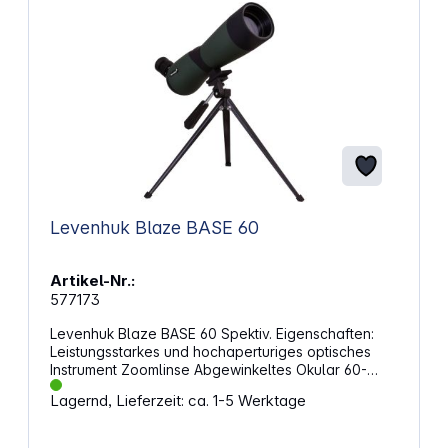
Levenhuk Blaze BASE 60
Artikel-Nr.:
577173
Levenhuk Blaze BASE 60 Spektiv. Eigenschaften:
Leistungsstarkes und hochaperturiges optisches
Instrument Zoomlinse Abgewinkeltes Okular 60-
fache Vergrößerung zum Studieren weit entfernter
Lagernd, Lieferzeit: ca. 1-5 Werktage
Objekte Hochaperturige Objektivlinse ermöglicht
Observationen selbst bei wenig Licht
(Sonnenaufgang, Schlechtwettertag oder in der