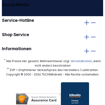
Social Media
gehe zu facebook
gehe zu instagram
Service-Hotline
Shop Service
Informationen
*
Alle Preise inkl. gesetzl. Mehrwertsteuer zzgl.
Versandkosten
, wenn
nicht anders beschrieben
**
EVP = Empfohlener Verkaufspreis des Herstellers / Lieferanten.
Copyright © 2000 - 2026 TECHNIKdirekt - Alle Rechte vorbehalten.