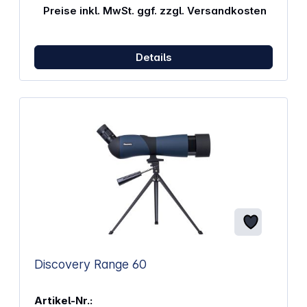
Naturbeobachtung Schräger Einblick Volle
Preise inkl. MwSt. ggf. zzgl. Versandkosten
Mehrschichtvergütung Wasserdichtes Gehäuse
Robuste Gummiarmierung für viel Grip Spektiv um
340° drehbar Breiter Komfortfokus
Details
Discovery Range 60
Artikel-Nr.: