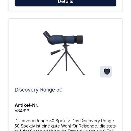
Details
Beobachten mit Brille. Aufgrund der hohen
Vergrößerung des Geräts wird empfohlen, bei
Beobachtungen ein Stativ zu verwenden. Es ist im
Lieferumfang enthalten und liefert das stabilste Bild.
Sie können das Stativ mit einem praktischen
Drehknopf regulieren. Zum Lieferumfang gehören
ein kleines Tischstativ und ein Kunststoffkoffer zur
Aufbewahrung und zum Transport des Instruments
und des Zubehörs. Außerdem können Sie das
Discovery Range 70 auch mit einem Smartphone-
Adapter ausstatten. Eigenschaften: Vergrößerung
von 25- bis 75-fach Linse mit großem Durchmesser
Durchgehend mehrfachvergütete BK-7-Glasoptik
Langer Augenabstand ermöglicht das Beobachten
mit Brille Aufbewahrungs- und Transportbox
enthalten
Discovery Range 50
Artikel-Nr.:
684819
Discovery Range 50 Spektiv. Das Discovery Range
50 Spektiv ist eine gute Wahl für Reisende, die stets