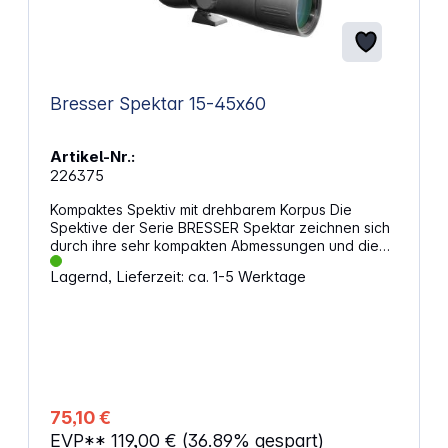
Bresser Spektar 15-45x60
Artikel-Nr.:
226375
Kompaktes Spektiv mit drehbarem Korpus Die
Spektive der Serie BRESSER Spektar zeichnen sich
durch ihre sehr kompakten Abmessungen und die
besondere Schnellfokussierung aus. Hierdurch sind
Lagernd, Lieferzeit: ca. 1-5 Werktage
sie vor allem zur Natur- und Vogelbeobachtung z.B.
auf Reisen oder Spaziergängen geeignet. Durch
den moderaten Vergrößerungsbereich von 15-45x
lässt sich das handliche BRESSER Spektar auch
unterwegs nutzen, ohne unbedingt ein Stativ
mitführen zu müssen; das Auflegen auf eine
Brüstung, einen Querast etc. reicht meistens aus.
Eigenschaften Zoomspektiv schräger Einblick
75,10 €
Schnellfokussierung für schnelle Scharfstellung
EVP**
119,00 €
(36.89% gespart)
Vergrößerung: 15x-45x Sehfeld auf 1000m: 49- 24m