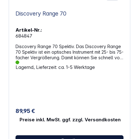
Discovery Range 70
Artikel-Nr.:
684847
Discovery Range 70 Spektiv. Das Discovery Range
70 Spektiv ist ein optisches Instrument mit 25- bis 75-
facher Vergrößerung. Damit können Sie schnell von
der Betrachtung eines allgemeinen Panoramas zu
Lagernd, Lieferzeit: ca. 1-5 Werktage
punktuellen Beobachtungen von sehr weit
entfernten Objekten übergehen. Die Möglichkeiten
des Spektivs erlauben die Beobachtung von
Wildtieren und Vögeln aus sicherer Entfernung
ebenso wie die Beobachtung von ausgedehnten
Gebieten, die Bewegung von Objektgruppen und
bewegten Zielen. Die Linsen des Spektivs sind aus
BK-7-Glas gefertigt. Die Optik ist durch eine
89,95 €
mehrschichtige Antireflexionsbeschichtung
geschützt, die das wiedergegebene Bild heller und
Preise inkl. MwSt. ggf. zzgl. Versandkosten
schärfer macht. Am Okular ist eine
Dioptrieneinstellung vorhanden. Außerdem
ermöglicht der große Augenabstand das