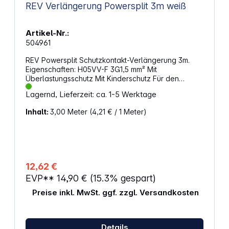
REV Verlängerung Powersplit 3m weiß
Artikel-Nr.:
504961
REV Powersplit Schutzkontakt-Verlängerung 3m.
Eigenschaften: H05VV-F 3G1,5 mm² Mit
Überlastungsschutz Mit Kinderschutz Für den
Innenbereich Max. 3500 W Mittlere mechanische
Lagernd, Lieferzeit: ca. 1-5 Werktage
Beanspruchung
Inhalt:
3,00 Meter
(4,21 € / 1 Meter)
12,62 €
EVP**
14,90 €
(15.3% gespart)
Preise inkl. MwSt. ggf. zzgl. Versandkosten
Details