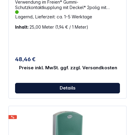
Verwendung im Freien* Gummi-
Schutzkontaktkupplung mit Deckel* 2polig mit
Schutzkontakt* Spritzwassergeschützt IP44*
Lagernd, Lieferzeit: ca. 1-5 Werktage
Gummileitung H05RR-F 3G1,5* Technische Daten: 16
A, 250 V~, 3500 Watt* Farbe: rot* Länge: 25m
Inhalt:
25,00 Meter
(1,94 € / 1 Meter)
48,46 €
Preise inkl. MwSt. ggf. zzgl. Versandkosten
Details
%