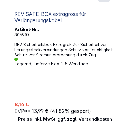
Abmessungen (LxBxH): 107 x 55 x 76 mm Gewicht
netto: 104 g Volumen in cm³: 447 cm³ USB: Stromart
REV SAFE-BOX extragross für
/ Spannungsart: DC
Verlängerungskabel
Artikel-Nr.:
805910
REV Sicherheitsbox Extragroß Zur Sicherheit von
Leitungssteckverbindungen Schutz vor Feuchtigkeit
Schutz vor Stromunterbrechung durch Zug
Spritzwassergeschützt, IP 44
Lagernd, Lieferzeit: ca. 1-5 Werktage
8,14 €
EVP**
13,99 €
(41.82% gespart)
Preise inkl. MwSt. ggf. zzgl. Versandkosten