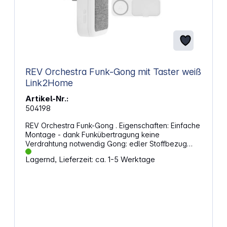
REV Orchestra Funk-Gong mit Taster weiß
Link2Home
Artikel-Nr.:
504198
REV Orchestra Funk-Gong . Eigenschaften: Einfache
Montage - dank Funkübertragung keine
Verdrahtung notwendig Gong: edler Stoffbezug
Reichweite: max. 150 m (Freifeld), 433 MHz 52
Lagernd, Lieferzeit: ca. 1-5 Werktage
Melodien einstellbar Mit Sendekontrollleuchte
Lautstärke: max. 100 dB (4-Stufen regelbar)
Bemessungseingangsstrom: 0,105 A
Bemessungseingangsleistung: 1,9 W Gong: 230 V~,
50 Hz Batterie Klingeltaster: 1 x 12 V 23 A (enthalten)
Einem Sender können bis zu 20 Empfänger
zugeordnet werden Einem Empfänger können bis
zu 20 Sender zugeordnet werden Gong: IP 20,