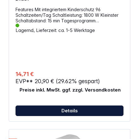
Features Mit integriertem Kinderschutz 96
Schaltzeiten/Tag Schaltleistung: 1800 W Kleinster
Schaltabstand: 15 min Tagesprogramm
Wahlschalter je Steckdose Manuelles Einschalten
Lagernd, Lieferzeit: ca. 1-5 Werktage
möglich Steckdosen unabhängig voneinander
einschaltbar Für den Innenbereich 230 V~, 50 Hz,
8(2) A
14,71 €
EVP**
20,90 €
(29.62% gespart)
Preise inkl. MwSt. ggf. zzgl. Versandkosten
Details