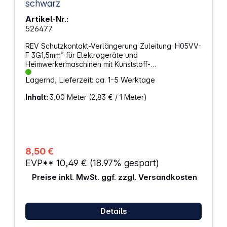
schwarz
Artikel-Nr.:
526477
REV Schutzkontakt-Verlängerung Zuleitung: H05VV-
F 3G1,5mm² für Elektrogeräte und
Heimwerkermaschinen mit Kunststoff-
Schutzkontaktstecker und -kupplung Technische
Lagernd, Lieferzeit: ca. 1-5 Werktage
Daten: 16 A, 250 V~ Farbe: schwarz Länge: 3,0 m
Inhalt:
3,00 Meter
(2,83 € / 1 Meter)
8,50 €
EVP**
10,49 €
(18.97% gespart)
Preise inkl. MwSt. ggf. zzgl. Versandkosten
Details