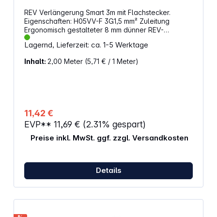
REV Verlängerung Smart 3m mit Flachstecker.
Eigenschaften: H05VV-F 3G1,5 mm² Zuleitung
Ergonomisch gestalteter 8 mm dünner REV-
Flachstecker Passt hinter Ihre Möbel Mit
Lagernd, Lieferzeit: ca. 1-5 Werktage
ausklappbarem Griff für einfaches Herausziehen
Mit Kinderschutz Für den Innenbereich 230 V~, max.
Inhalt:
2,00 Meter
(5,71 € / 1 Meter)
3500 W Mittlere mechanische Beanspruchung
11,42 €
EVP**
11,69 €
(2.31% gespart)
Preise inkl. MwSt. ggf. zzgl. Versandkosten
Details