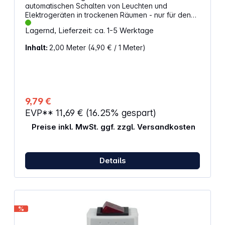
automatischen Schalten von Leuchten und
Elektrogeräten in trockenen Räumen - nur für den
Innenbereich Details: Mit Kinderschutz 96
Lagernd, Lieferzeit: ca. 1-5 Werktage
Schaltzeiten/Tag Hohe Schaltleistung: max. 3680 W
Kleinster Schaltabstand: 15 min Induktive max.
Inhalt:
2,00 Meter
(4,90 € / 1 Meter)
Belastung 2 A / 460 VA Tagesprogramm LED
Schaltzustandsanzeige Manuelles Einschalten
möglich Für den Innenbereich 230 V~, 50 Hz, 16(2) A
9,79 €
EVP**
11,69 €
(16.25% gespart)
Preise inkl. MwSt. ggf. zzgl. Versandkosten
Details
%