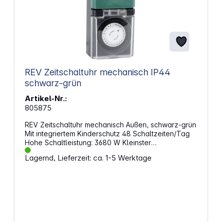
REV Zeitschaltuhr mechanisch IP44
schwarz-grün
Artikel-Nr.:
805875
REV Zeitschaltuhr mechanisch Außen, schwarz-grün
Mit integriertem Kinderschutz 48 Schaltzeiten/Tag
Hohe Schaltleistung: 3680 W Kleinster
Schaltabstand: 30 min Induktive max. Belastung 2
Lagernd, Lieferzeit: ca. 1-5 Werktage
A/460 VA Tagesprogramm Spritzwassergeschützt,
IP 44 230 V~, 50 Hz, 16(2) A