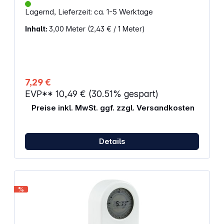
Kunststoff-Schutzkontaktstecker und -kupplung
Lagernd, Lieferzeit: ca. 1-5 Werktage
Farbe: weiss Länge: 3,0 m
Inhalt:
3,00 Meter
(2,43 € / 1 Meter)
7,29 €
EVP**
10,49 €
(30.51% gespart)
Preise inkl. MwSt. ggf. zzgl. Versandkosten
Details
%