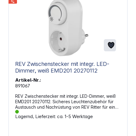
%
REV Zwischenstecker mit integr. LED-
Dimmer, weiß EMD201 20270112
Artikel-Nr.:
891067
REV Zwischenstecker mit integr. LED-Dimmer, weiß
EMD201 20270112. Sicheres Leuchtenzubehör für
Austausch und Nachrüstung von REV Ritter für eine
verlässliche Elektroinstallation im und ums Haus.
Lagernd, Lieferzeit: ca. 1-5 Werktage
Durch die Verwendung geprüfter Materialien und
eine sorgfältige Verarbeitung ermöglichen die
bewährten Produkte eine hohe Qualität und eine
langlebige Nutzung. Von der einfachen Isolierstoff-