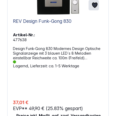
REV Design Funk-Gong 830
Artikel-Nr.:
477638
Design Funk-Gong 830 Modernes Design Optische
Signalanzeige mit 3 blauen LED´s 8 Melodien
einstellbar Reichweite ca. 100m (Freifeld)
Automatische Codewahl (256 Codes) Lautstärke 75
Lagernd, Lieferzeit: ca. 1-5 Werktage
- 88 dB Ohne Installation - sofort betriebsbereit
Batteriestandsanzeige Frequenz 434 MHz Inkl.
Funkklingeltaster mit Sendekontrollleuchte Batterie:
Gong: 2 x 1,5V AA Alkaline Sender: 1 x 3 V Li Typ
CR2032 (enthalten) Abmessungen (BxHxT): Gong:
112 x 178 x 35 mm Taster: 77 x 28 x 17 mm
37,01 €
EVP**
49,90 €
(25.83% gespart)
Preise inkl. MwSt. ggf. zzgl. Versandkosten