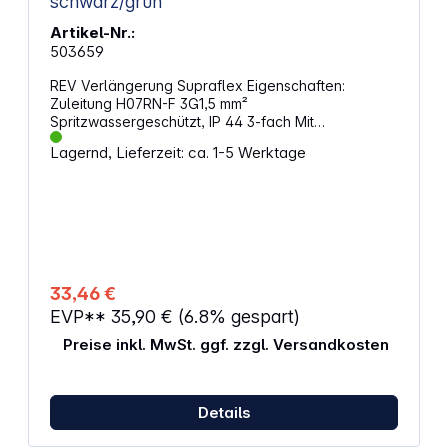
schwarz/grün
Artikel-Nr.:
503659
REV Verlängerung Supraflex Eigenschaften:
Zuleitung H07RN-F 3G1,5 mm²
Spritzwassergeschützt, IP 44 3-fach Mit
selbstschließenden Klappdeckeln Mit kleinem
Lagernd, Lieferzeit: ca. 1-5 Werktage
Erdspieß für jeden Steckdosentopf zur Fixierung im
Erdreich Freie Kabellänge 10 m (5 m zw. Stecker
und 1. Steckdosentopf - 2,5 m zwischen den
anderen Töpfen) Mit Kinderschutz 16 A, 230 V~, 50
Hz, max. 3500 W
33,46 €
EVP**
35,90 €
(6.8% gespart)
Preise inkl. MwSt. ggf. zzgl. Versandkosten
Details