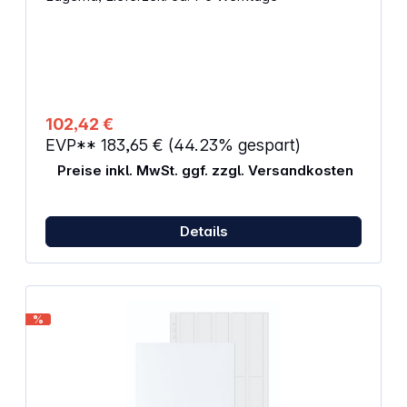
absolut weichmacherfreier Polypropylen-Folie.
Geprüfte Sicherheit - ohne chemische Einflüsse auf
die Bilder. Fotoformat: 10 x 15 Ausführung: weiß
Inhalt: 250 Stück Außenmaße (mm): 230 x 310
102,42 €
EVP**
183,65 €
(44.23% gespart)
Preise inkl. MwSt. ggf. zzgl. Versandkosten
Details
%