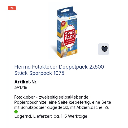
%
Herma Fotokleber Doppelpack 2x500
Stück Sparpack 1075
Artikel-Nr.:
391718
Fotokleber - zweiseitig selbstklebende
Papierabschnitte: eine Seite klebefertig, eine Seite
mit Schutzpapier abgedeckt, mit Abziehlasche. Zum
festen und dauerhaften Ein- und Aufkleben von
Lagernd, Lieferzeit: ca. 1-5 Werktage
Fotos, Belegen, Ausschnitten und vielem mehr,
lösemittelfrei. 2 x 500 Stück