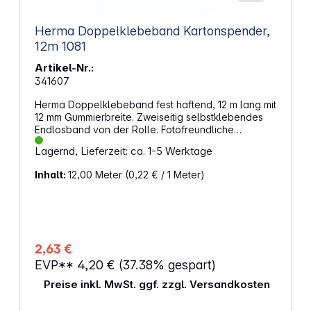
Herma Doppelklebeband Kartonspender,
12m 1081
Artikel-Nr.:
341607
Herma Doppelklebeband fest haftend, 12 m lang mit
12 mm Gummierbreite. Zweiseitig selbstklebendes
Endlosband von der Rolle. Fotofreundliche
Gummierung, praktisch für Haushalt, Büro und
Lagernd, Lieferzeit: ca. 1-5 Werktage
Atelier. Die zweite Klebeseite ist abgedeckt. Mit
Abziehkante. Zu Beginn noch repositionierbar. Band
Inhalt:
12,00 Meter
(0,22 € / 1 Meter)
kann abgerissen werden, eine Schere ist nicht nötig.
Klebekraft: stark/stark
2,63 €
EVP**
4,20 €
(37.38% gespart)
Preise inkl. MwSt. ggf. zzgl. Versandkosten