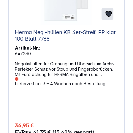
Herma Neg.-hüllen KB 4er-Streif. PP klar
100 Blatt 7768
Artikel-Nr.:
647230
Negativhüllen für Ordnung und Übersicht im Archiv.
Perfekter Schutz vor Staub und Fingerabdrücken.
Mit Eurolochung für HERMA Ringalben und
allegängigen Ordner. Geprüfte Sicherheit - ohne
Lieferzeit ca. 3 – 4 Wochen nach Bestellung
chemische Einflüsse auf die Negative. Abheftbare
Inhaltsverzeichnisse liegen bei. Dies ist ein
thermoplastischer Kunststoff. Bei der Herstellung
werden diese verschweißt. Die Folie ist dicht,
dadurch kann der Film nicht atmen, d.h. Reste von
Bearbeitungschemikalien verbleiben in der Hülle
und können nicht entweichen. Dies kann bei einer
Langzeitarchivierung sichtbar werden
34,95 €
(Veränderung der Emulsion). Die Archivierung der
EVP**
41,35 €
(15.48% gespart)