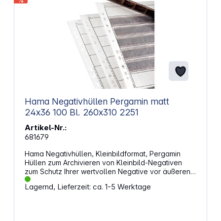
%
Hama Negativhüllen Pergamin matt
24x36 100 Bl. 260x310 2251
Artikel-Nr.:
681679
Hama Negativhüllen, Kleinbildformat, Pergamin
Hüllen zum Archivieren von Kleinbild-Negativen
zum Schutz Ihrer wertvollen Negative vor äußeren
Einflüssen für 7 Filmstreifen à 6 Kleinbildnegative 24
Lagernd, Lieferzeit: ca. 1-5 Werktage
x 36 mm