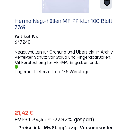
Herma Neg.-hüllen MF PP klar 100 Blatt
7769
Artikel-Nr.:
647248
Negativhüllen für Ordnung und Übersicht im Archiv.
Perfekter Schutz vor Staub und Fingerabdrücken.
Mit Eurolochung für HERMA Ringalben und
allegängigen Ordner. Geprüfte Sicherheit - ohne
Lagernd, Lieferzeit: ca. 1-5 Werktage
chemische Einflüsse auf die Negative. Abheftbare
Inhaltsverzeichnisse liegen bei. Dies ist ein
thermoplastischer Kunststoff. Bei der Herstellung
werden diese verschweißt. Die Folie ist dicht,
dadurch kann der Film nicht atmen, d.h. Reste von
Bearbeitungschemikalien verbleiben in der Hülle
und können nicht entweichen. Dies kann bei einer
Langzeitarchivierung sichtbar werden
21,42 €
(Veränderung der Emulsion). Die Archivierung der
EVP**
34,45 €
(37.82% gespart)
Negative in einer Negativhülle aus
Polypropylenfolie ist besonders für eine
Preise inkl. MwSt. ggf. zzgl. Versandkosten
Kurzzeitarchivierung geeignet. Ausführung für: 4