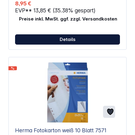
Langzeitarchivierung sichtbar werden
8,95 €
(Veränderung der Emulsion). Die Archivierung der
EVP**
13,85 €
(35.38% gespart)
Negative in einer Negativhülle aus
Polypropylenfolie ist besonders für eine
Preise inkl. MwSt. ggf. zzgl. Versandkosten
Kurzzeitarchivierung geeignet. Ausführung für: 7 x 5
Negative: Polypropylen klar Hüllen/Packg.: 25
Details
%
Herma Fotokarton weiß 10 Blatt 7571