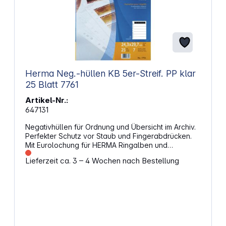
Herma Neg.-hüllen KB 5er-Streif. PP klar
25 Blatt 7761
Artikel-Nr.:
647131
Negativhüllen für Ordnung und Übersicht im Archiv.
Perfekter Schutz vor Staub und Fingerabdrücken.
Mit Eurolochung für HERMA Ringalben und
allegängigen Ordner. Geprüfte Sicherheit - ohne
Lieferzeit ca. 3 – 4 Wochen nach Bestellung
chemische Einflüsse auf die Negative. Abheftbare
Inhaltsverzeichnisse liegen bei. Dies ist ein
thermoplastischer Kunststoff. Bei der Herstellung
werden diese verschweißt. Die Folie ist dicht,
dadurch kann der Film nicht atmen, d.h. Reste von
Bearbeitungschemikalien verbleiben in der Hülle
und können nicht entweichen. Dies kann bei einer