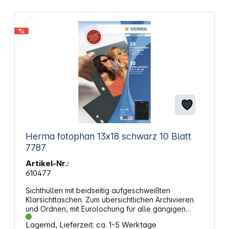
%
Herma fotophan 13x18 schwarz 10 Blatt
7787
Artikel-Nr.:
610477
Sichthüllen mit beidseitig aufgeschweißten
Klarsichttaschen. Zum übersichtlichen Archivieren
und Ordnen, mit Eurolochung für alle gängigen
Ordner und Ringbücher. Aus fotofreundlicher,
Lagernd, Lieferzeit: ca. 1-5 Werktage
absolut weichmacherfreier Polypropylen-Folie.