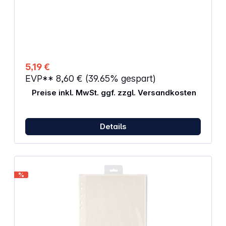
Geprüfte Sicherheit - ohne chemische Einflüsse auf
die Bilder. Eigenschaften: Fotoformat: 13 x 18
Ausführung: schwarz / quer Fotos/Hülle: 4
Hüllen/Packg.: 10 Außenmaße (mm): 230 x 310
5,19 €
EVP**
8,60 €
(39.65% gespart)
Preise inkl. MwSt. ggf. zzgl. Versandkosten
Details
%