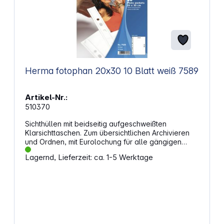
Herma fotophan 20x30 10 Blatt weiß 7589
Artikel-Nr.:
510370
Sichthüllen mit beidseitig aufgeschweißten
Klarsichttaschen. Zum übersichtlichen Archivieren
und Ordnen, mit Eurolochung für alle gängigen
Ordner und Ringbücher. Aus fotofreundlicher,
Lagernd, Lieferzeit: ca. 1-5 Werktage
absolut weichmacherfreier Polypropylen-Folie.
Geprüfte Sicherheit - ohne chemische Einflüsse auf
die Bilder. Eigenschaften: Fotoformat: 20 x 30
Ausführung: weiß Fotos / Hülle: 2 Hüllen / Packg.: 10
Außenmaße (mm): 230 x 310