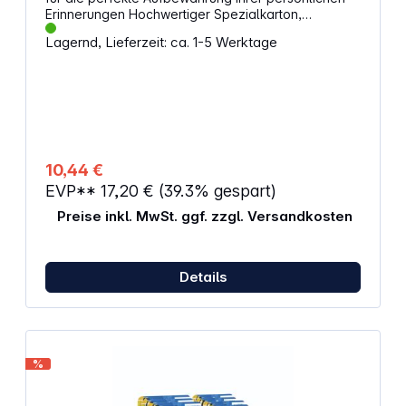
Erinnerungen Hochwertiger Spezialkarton,
sulfatfrei, absolut fototauglich Angeklebtes
Lagernd, Lieferzeit: ca. 1-5 Werktage
Schutzblatt aus strukturiertem Pergaminpapier
Inhalt: 20 Blatt Format: 232 x 297 mm Farbe: schwarz
Grammatur: 230 g
10,44 €
EVP**
17,20 €
(39.3% gespart)
Preise inkl. MwSt. ggf. zzgl. Versandkosten
Details
%