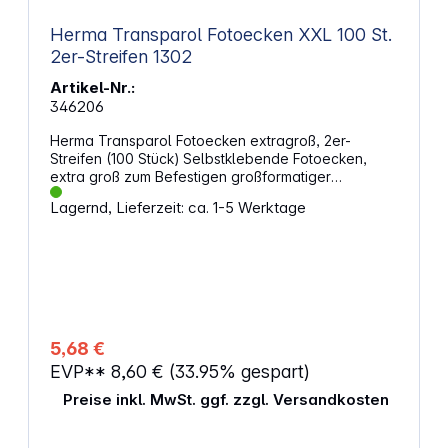
Herma Transparol Fotoecken XXL 100 St.
2er-Streifen 1302
Artikel-Nr.:
346206
Herma Transparol Fotoecken extragroß, 2er-
Streifen (100 Stück) Selbstklebende Fotoecken,
extra groß zum Befestigen großformatiger
Fotosoder philatelistischer Ganzsachen. Durch
Lagernd, Lieferzeit: ca. 1-5 Werktage
überstehende Klarsichttaschen fast unsichtbar. Die
Fotos können beliebig oft entnommen und wieder
eingesteckt werden. Klebstoff lösemittel- und
säurefrei.
5,68 €
EVP**
8,60 €
(33.95% gespart)
Preise inkl. MwSt. ggf. zzgl. Versandkosten