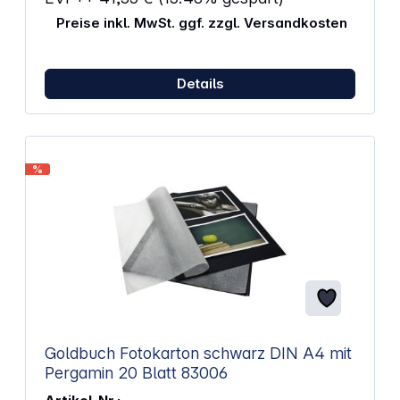
Negative in einer Negativhülle aus
Polypropylenfolie ist besonders für eine
Preise inkl. MwSt. ggf. zzgl. Versandkosten
Kurzzeitarchivierung geeignet. Ausführung für: 10 x
4 Negative: Polypropylen klar Hüllen/Packg.: 100
Details
%
Goldbuch Fotokarton schwarz DIN A4 mit
Pergamin 20 Blatt 83006