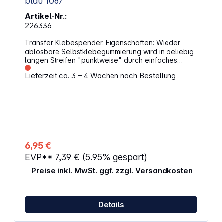
blau 1067
Artikel-Nr.:
226336
Transfer Klebespender. Eigenschaften: Wieder
ablösbare Selbstklebegummierung wird in beliebig
langen Streifen "punktweise" durch einfaches
Abrollen der 15 Meter langen Rolle übertragen,
Lieferzeit ca. 3 – 4 Wochen nach Bestellung
gerade oder in Kontur. Geeignet zum wieder
ablösbaren und sauberen Aufkleben im Büro, im
Haushalt, im Bastelbereich von z. B. Fotos,
Ausschnitten, Quittungen, Geschenken usw. Die
Klebstoffreste können rückstandsfrei abgerubbelt
werden. Mit der praktischen Nachfüllrolle von
HERMA ist der Klebespender sofort wieder
einsatzbereit: Spender öffnen, Rolle einlegen,
6,95 €
schließen - fertig.
EVP**
7,39 €
(5.95% gespart)
Preise inkl. MwSt. ggf. zzgl. Versandkosten
Details