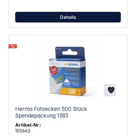
Streifen Negative: Polypropylen klar Hüllen/Packg.:
100
Details
%
Herma Fotoecken 500 Stück
Spendepackung 1383
Artikel-Nr.:
103663