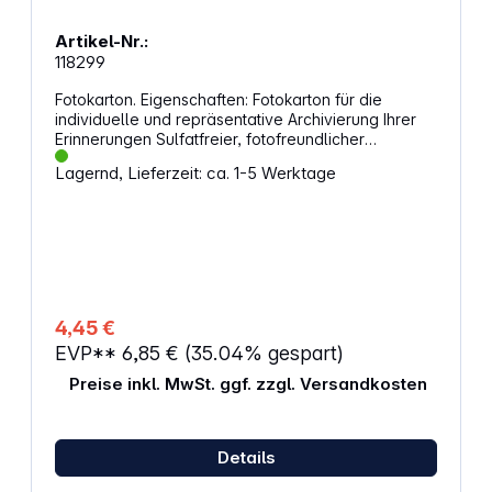
Artikel-Nr.:
118299
Fotokarton. Eigenschaften: Fotokarton für die
individuelle und repräsentative Archivierung Ihrer
Erinnerungen Sulfatfreier, fotofreundlicher
Spezialkarton mit angeklebtem Schutzblatt aus
Lagernd, Lieferzeit: ca. 1-5 Werktage
Strukturpapier Mit Eurolochung, passend für HERMA
Ringalben und Ordner Blattformat 230x297 mm 10
Blatt
4,45 €
EVP**
6,85 €
(35.04% gespart)
Preise inkl. MwSt. ggf. zzgl. Versandkosten
Details