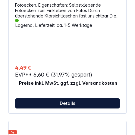
Fotoecken. Eigenschaften: Selbstklebende
Fotoecken zum Einkleben von Fotos Durch
überstehende Klarsichttaschen fast unsichtbar Die
Fotos können beliebig oft entnommen und wieder
Lagernd, Lieferzeit: ca. 1-5 Werktage
eingesteckt werden Klebstoff lösemittelfrei
Inhalt/Packung: 500 Stück
4,49 €
EVP**
6,60 €
(31.97% gespart)
Preise inkl. MwSt. ggf. zzgl. Versandkosten
Details
%