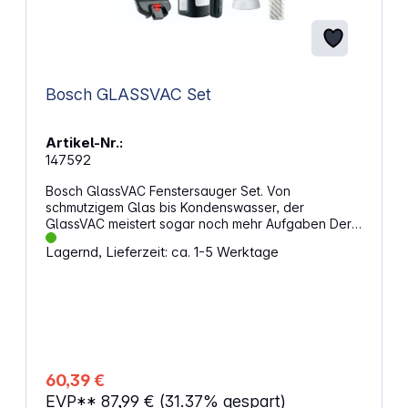
Bosch GLASSVAC Set
Artikel-Nr.:
147592
Bosch GlassVAC Fenstersauger Set. Von
schmutzigem Glas bis Kondenswasser, der
GlassVAC meistert sogar noch mehr Aufgaben Der
beeindruckende Bosch Scheibenwischer für
Lagernd, Lieferzeit: ca. 1-5 Werktage
Zuhause. Dieser kabellose Fenstersauger nutzt
bewährte Bosch Erfahrungswerte aus dem
Automobilbereich. Die „Power Protection Plus”-
Gummibeschichtung ermöglicht streifenfreie
Ergebnisse und eine kürzere Reinigungszeit ohne
Quietschgeräusche. Sein kompaktes Design sorgt
für eine leichtere Handhabung, auch in beengten
Bereichen. Er ist ausgelegt für die Reinigung von
60,39 €
Haus- und Autofenstern, Spiegel, Fliesen, Duschen
EVP**
87,99 €
(31.37% gespart)
sowie die Aufnahme von Kondenswasser und