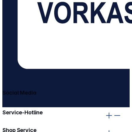
Social Media
gehe zu facebook
gehe zu instagram
Service-Hotline
Shop Service