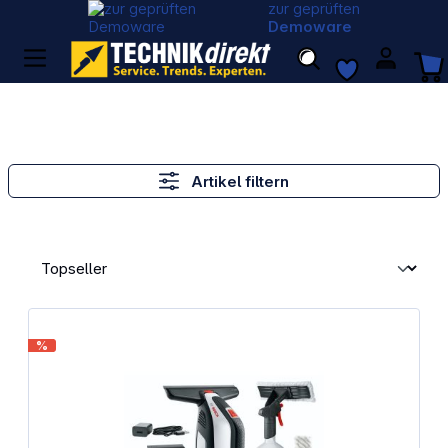
zur geprüften
Demoware
Artikel filtern
%