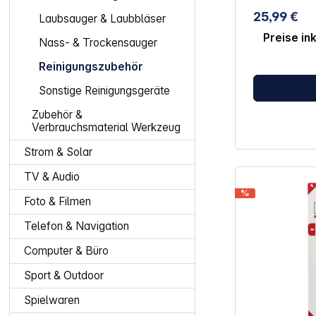
Die FreshSta
25,99 €
Laubsauger & Laubbläser
Reinigungslö
empfohlene Re
Preise in
Nass- & Trockensauger
CrossWave-Geräte. Kom
Alle CrossWave-G
Reinigungszubehör
und Sicherhe
(H317) Kann a
Sonstige Reinigungsgeräte
Hautreaktion
Zubehör &
Verbrauchsmaterial Werkzeug
Strom & Solar
TV & Audio
%
Foto & Filmen
Telefon & Navigation
Computer & Büro
Sport & Outdoor
Spielwaren