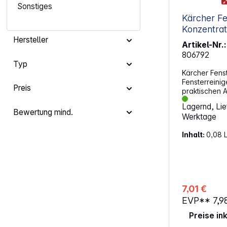
Sonstiges
Kärcher Fe
Konzentrat
Hersteller
Artikel-Nr.:
806792
Typ
Kärcher Fenst
Fensterreinig
Preis
praktischen 
streifenfreie
Lagernd, Lief
wasserfesten
Bewertung mind.
Werktage
Lässt Regen 
verzögert di
Inhalt:
0,08 L
Merkmale: Streifenfreie Reinigung
Frischer angen
Benetzungseig
manuell anwendba
hartnäckige 
Fettfilme, Ins
7,01 €
Emissionen Löst Kalkflecken von
EVP**
7,9
Duschkabinen
Glasflächen Anwendungsgebiete
Preise in
Fenster Sprossenfenster Spiegel