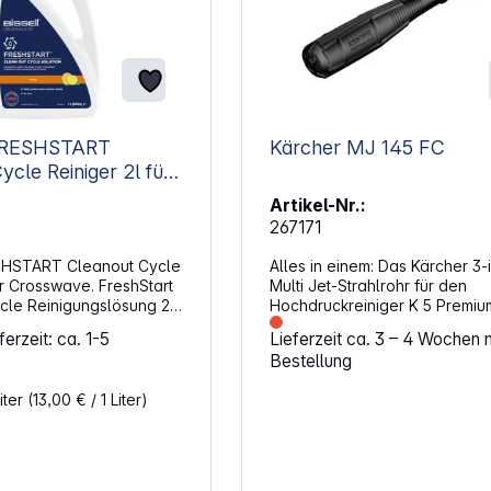
FRESHSTART
Kärcher MJ 145 FC
e
Artikel-Nr.:
267171
SHSTART Cleanout Cycle
Alles in einem: Das Kärcher 3-i
ür Crosswave. FreshStart
Multi Jet-Strahlrohr für den
cle Reinigungslösung 2
Hochdruckreiniger K 5 Premium
eshStart Odour
Control Plus (ab 2017) mit G 18
erzeit: ca. 1-5
Lieferzeit ca. 3 – 4 Wochen 
System bedeutet, dass
Control Plus Power Gun. Jetzt
Bestellung
bielle Bürstenrolle und
wechseln Sie nur noch den Str
tinuierlich arbeiten, um
und nicht mehr das Strahlrohr
iter
(13,00 € / 1 Liter)
erhindern und die
das 3-in-1 Multi Jet bündelt 3
ewahren. Eigenschaften:
Strahlarten und ermöglicht de
m das Innere Ihres
Wechsel zwischen stufenlos
 reinigen und so die
verstellbarem Hochdruckflachs
 Geräts zu maximieren.
Rotordüse und Reinigungsmitte