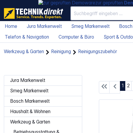
zur geprüften
De
Home
Jura Markenwelt
Smeg Markenwelt
Bosch
Telefon & Navigation
Computer & Büro
Sport & Outdo
Werkzeug & Garten
Reinigung
Reinigungszubehör
Jura Markenwelt
Seite
Se
1
2
Smeg Markenwelt
Bosch Markenwelt
Haushalt & Wohnen
Werkzeug & Garten
Betriebsausstattung &