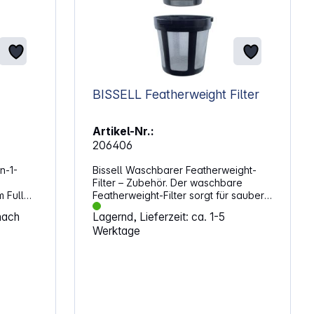
BISSELL Featherweight Filter
Artikel-Nr.:
206406
n-1-
Bissell Waschbarer Featherweight-
Filter – Zubehör. Der waschbare
 Full
Featherweight-Filter sorgt für saubere
0 Q Full
Luft und eine gleichbleibende
nach
Lagernd, Lieferzeit: ca. 1-5
Leistung deines Geräts. Er lässt sich
Werktage
ahl –
einfach ausklopfen, bei Bedarf mit
. Denn
kaltem Wasser reinigen und nach 24
Stunden Trocknung wieder einsetzen.
n
Die werkzeuglose Entnahme macht
die Pflege unkompliziert und schnell.
trahl,
Eigenschaften: Reduziert Staub,
lstrahl
Pollen und Allergene in der Luft