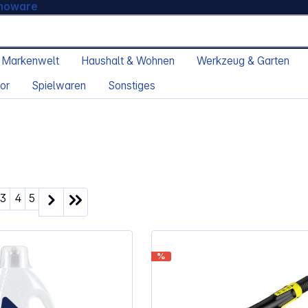
moware
 Markenwelt
Haushalt & Wohnen
Werkzeug & Garten
or
Spielwaren
Sonstiges
ite
Seite
Seite
Seite
3
4
5
%