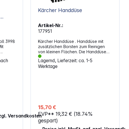
um Haus
Kärcher Handdüse
m Full
Artikel-Nr.:
 Control
177951
oll 3998
Kärcher Handdüse . Handdüse mit
it
zusätzlichen Borsten zum Reinigen
von kleinen Flächen. Die Handdüse
eppiche
kann mit oder ohne
nach
Lagernd, Lieferzeit: ca. 1-5
Reinigungsüberzug verwendet
Werktage
tz auf,
werden. Mit den robusten Borsten
nd lässt
lässt sich zunächst hartnäckiger
m
Schmutz entfernen. Anschließend
kann eine Anwendung mit Überzug
sWave-
erfolgen und der Schmutz ganz leicht
entfernt und aufgenommen werden.
es
Die Handdüse ist bestens geeignet für
Wandfliesen, Spiegel, Duschkabinen,
15,70 €
eppiche
Dunstabszugshauben, Kochfelder und
EVP**
19,32 €
(18.74%
vieles mehr. Eigenschaften:
zzgl. Versandkosten
Reinigungsborsten: Zum Ablösen
gespart)
hartnäckiger Verschmutzungen