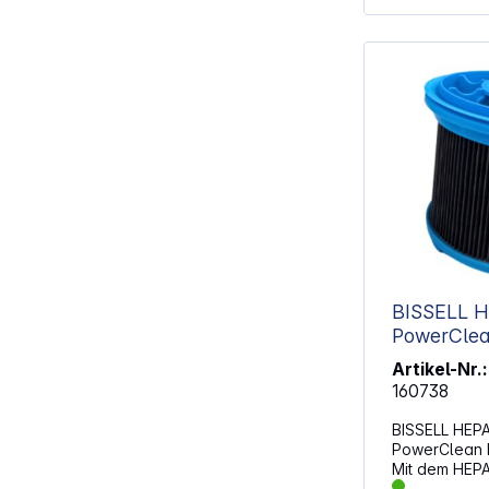
BISSELL HEP
PowerCle
Artikel-Nr.:
160738
BISSELL HEPA 
PowerClean F
Mit dem HEPA
Staubsauger 