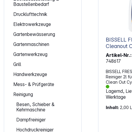
Baustellenbedarf
Drucklufttechnik
Elektrowerkzeuge
Gartenbewässerung
BISSELL 
Gartenmaschinen
Cleanout Cycle Reiniger 2l für
Crosswav
Gartenwerkzeug
Artikel-Nr.:
748617
Grill
BISSELL FRE
Handwerkzeuge
Reiniger 2l f
Clean Out Cy
Mess- & Prüfgeräte
Liter. Das Fr
Lagernd, Lief
Management 
Reinigung
Werktage
die antimikro
der Filter kon
Besen, Schieber &
Inhalt:
2,00 L
Gerüche zu v
Kehrmaschine
Frische zu b
Entwickelt, u
Dampfreiniger
CrossWave zu
Hochdruckreiniger
Leistung des