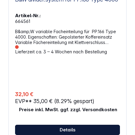
Artikel-Nr.:
664561
B&amp;W variable Facheinteilung für PP.166 Type
4000. Eigenschaften: Gepolsterter Koffereinsatz
Variable Fächereinteilung mit Klettverschluss
Noppenschaum für den Deckel und Flausch im
Lieferzeit ca. 3 – 4 Wochen nach Bestellung
Boden Individuelle Koffereinteilung für einen
universellen Einsatzbereich Herausnehmbar
32,10 €
EVP**
35,00 €
(8.29% gespart)
Preise inkl. MwSt. ggf. zzgl. Versandkosten
Details