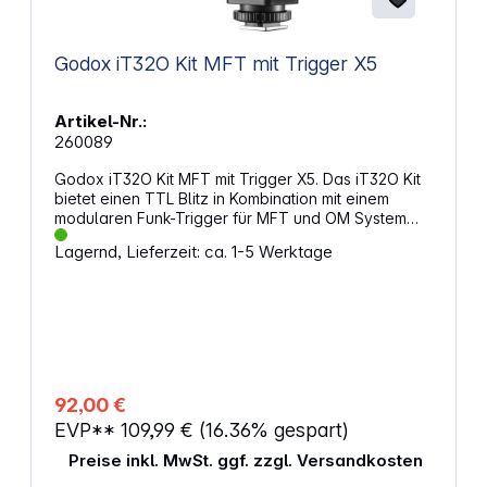
Godox iT32O Kit MFT mit Trigger X5
Artikel-Nr.:
260089
Godox iT32O Kit MFT mit Trigger X5. Das iT32O Kit
bietet einen TTL Blitz in Kombination mit einem
modularen Funk-Trigger für MFT und OM System
Kameras. Der X5 fungiert als Hotshoe Adapter
Lagernd, Lieferzeit: ca. 1-5 Werktage
sowie als kabelloser TTL Auslöser, wodurch
flexible Lichtkonfigurationen möglich sind. Das
integrierte 2,4 GHz Godox X System ermöglicht die
Steuerung mehrerer Blitze ohne zusätzlichen
Pairing Aufwand. Ergänzt wird das Set durch
magnetische Verbindung und USB‑C Ladefunktion.
Eigenschaften: Set reduziert Aufwand bei Auswahl
kompatibler Komponenten Abgestimmt auf MFT und
92,00 €
OM System für TTL und HSS Nutzung X5 kombiniert
EVP**
109,99 €
(16.36% gespart)
Adapter- und Triggerfunktion Godox X System
ermöglicht stabile Verbindung bei mehreren
Preise inkl. MwSt. ggf. zzgl. Versandkosten
Lichtquellen Magnetische Verbindung erleichtert