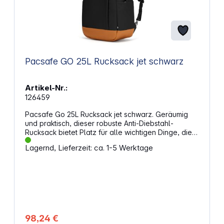
Pacsafe GO 25L Rucksack jet schwarz
Artikel-Nr.:
126459
Pacsafe Go 25L Rucksack jet schwarz. Geräumig
und praktisch, dieser robuste Anti-Diebstahl-
Rucksack bietet Platz für alle wichtigen Dinge, die
du benötigst - darunter ein gepolstertes Fach für
Lagernd, Lieferzeit: ca. 1-5 Werktage
dein Laptop, eine Gepäckschlaufe und eine
Seitentasche für eine Trinkflasche. Außerdem
verfügt er über ein verborgenes
Aufbewahrungsfach für zusätzlichen Schutz, in dem
Handy und Brieftasche aufbewahrt werden können.
Dieser Rucksack verfügt über schnittfeste
Materialien und Gurte, verschließbare
Reißverschlüsse und ein RFID-blockierendes Fach.
98,24 €
Die GO-Kollektion bietet Abenteuer und