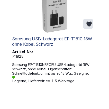
Samsung USB-Ladegerät EP-T1510 15W
ohne Kabel Schwarz
Artikel-Nr.:
711825
Samsung EP-T1510NBEGEU USB-Ladegerät 15W
schwarz, ohne Kabel. Eigenschaften:
Schnellladefunktion mit bis zu 15 Watt Geeignet
auch für Smartphones und Tablets anderer
Lagernd, Lieferzeit: ca. 1-5 Werktage
Hersteller Quick-Charge-Adapter zum Laden
kompatibler Geräte über USB Typ-C Nur
Ladeadapter, kein Kabel im Lieferumfang enthalten
Temperaturschutz, Schutz vor Kurzschlüssen,
Überstromschutz Eingangsspannung: 100 - 240 V
Ausgansspannung Schnellladen: 9 V, normales
Laden: 5 V, Ausgangsstrom: 2 A Abmessungen (B x