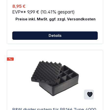
H x T): 37,0 x 22,5 x 74,1 mm Gewicht: 38,5 g Farbe:
8,95 €
Schwarz
EVP**
9,99 €
(10.41% gespart)
Preise inkl. MwSt. ggf. zzgl. Versandkosten
Details
%
B&W divider.system für PP.166 Type 4000