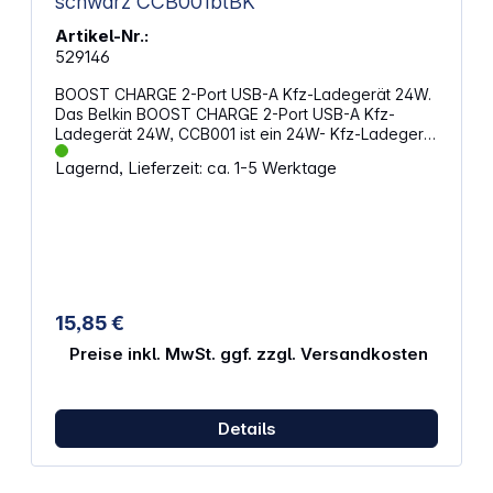
schwarz CCB001btBK
Artikel-Nr.:
529146
BOOST CHARGE 2-Port USB-A Kfz-Ladegerät 24W.
Das Belkin BOOST CHARGE 2-Port USB-A Kfz-
Ladegerät 24W, CCB001 ist ein 24W- Kfz-Ladegerät
mit zwei Anschlüssen. Es kann zwei Geräte an
Lagernd, Lieferzeit: ca. 1-5 Werktage
seinen USB-A-Anschlüssen mit jeweils bis zu 12 W
aufladen. Eigenschaften: Zwei USB-A-Anschlüsse
Kann bis zu zwei Geräte gleichzeitig aufladen
Unterstützt bis zu 12 W pro Port (24 W
Gesamtleistung) Eingang: 12V Ausgang: 5V / 2,4A /
12W pro Port Weiße LED-Anzeige zeigt an, wenn
das Ladegerät mit Strom versorgt wird Das Belkin
CCB001 ist für den Einsatz mit Geräten entwickelt
15,85 €
worden, die USB-A-Kabel mit einer Leistung von bis
zu 12 W verwenden
Preise inkl. MwSt. ggf. zzgl. Versandkosten
Details