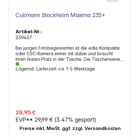
Cullmann Stockholm Maxima 235+
Artikel-Nr.:
239437
Bei jungen Fotobegeisterten ist die edle Kompakte
oder CSC-Kamera immer mit dabei und braucht
ihren festen Platz in der Tasche. Die Taschenserie
STOCKHOLM erfüllt diesen Anspruch und
Lagernd, Lieferzeit: ca. 1-5 Werktage
präsentiert sich optisch als Freizeittasche,
funktionell jedoch als durchdachte Foto- und
Freizeittasche. Das Design entspricht dem Namen:
Der skandinavisch-reduzierte Look wird vom kühlen
Grauton bestimmt, das Gesamtdesign ist einfach,
klar und schnörkellos. In der Funktionalität bieten
die neuen STOCKHOLM Taschen alles, was
dazugehört. Das hochwertige Außenmaterial
28,95 €
verfügt über eine gute Haptik, ist schmutz- und
EVP**
29,99 €
(3.47% gespart)
wasserabweisend und abriebfest. Die robust und
verdeckt genähten Reißverschlüsse mit Metall-
Preise inkl. MwSt. ggf. zzgl. Versandkosten
Griffstücke und der integrierte Regenschutz machen
die STOCKHOLM einsetzbar für jedes Wetter.Die