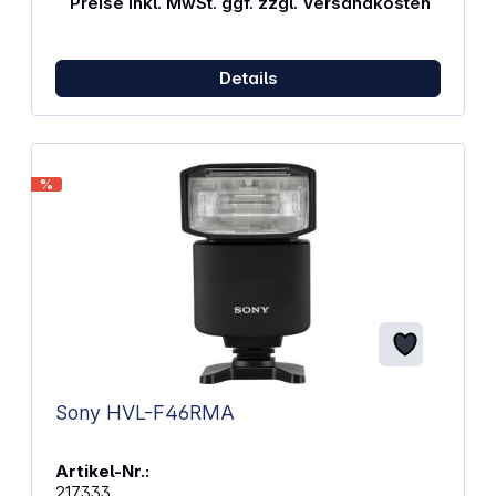
Preise inkl. MwSt. ggf. zzgl. Versandkosten
verteilt sich die Gesamtladeleistung von 30 W auf
beide Anschlüsse) Anschlüsse: 1x USB-C, 1x USB-A
Ladetechnologien: Power Delivery (PD) &amp;
Qualcomm Quick Charge Kompaktes Design: Ideal
Details
für Reisen und unterwegs Sicherheit: Schutz vor
Überlastung, Überstrom und Kurzschluss
Eingangsspannung: 100 - 240 V Farbe: weiß
Abmessungen (B x H x T): 3,4 x 2,9 x 3,5 cm
Gewicht: ca. 57 g
%
Sony HVL-F46RMA
Artikel-Nr.:
217333