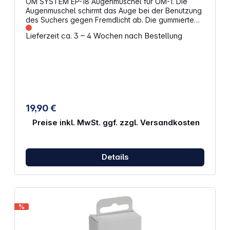
OM SYSTEM EP-18 Augenmuschel für OM-1. Die
Augenmuschel schirmt das Auge bei der Benutzung
des Suchers gegen Fremdlicht ab. Die gummierte
Oberfläche ist sanft zur Haut, sodass diese weniger
Lieferzeit ca. 3 – 4 Wochen nach Bestellung
beansprucht wird. Eigenschaften: Abnehmbare
Augenmuschel Klare Sicht Gummierte
Augenmuschel für den Sucher Originalersatzteil für
OM SYSTEM OM-1
19,90 €
Preise inkl. MwSt. ggf. zzgl. Versandkosten
Details
%