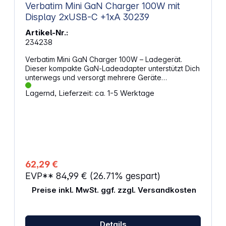
Verbatim Mini GaN Charger 100W mit
Display 2xUSB-C +1xA 30239
Artikel-Nr.:
234238
Verbatim Mini GaN Charger 100W – Ladegerät.
Dieser kompakte GaN‑Ladeadapter unterstützt Dich
unterwegs und versorgt mehrere Geräte
gleichzeitig mit hoher Leistung. Das TFT‑Display
Lagernd, Lieferzeit: ca. 1-5 Werktage
zeigt Dir während des Ladevorgangs übersichtlich
die aktuelle Leistungsaufnahme pro Anschluss,
während PPS die Stromstärke präzise anpasst. Die
Steckaufsätze für EU, UK und USA machen das
Gerät besonders reisetauglich und lassen sich
schnell wechseln. Eigenschaften: Liefert bis zu
100 W Gesamtleistung und hilft Dir bei der schnellen
Versorgung von Notebook, Tablet oder
62,29 €
Smartphone 2x USB‑C‑Anschlüsse mit PD 3.0
EVP**
84,99 €
(26.71% gespart)
unterstützen hohe Ladeleistung und passen zu
aktuellen Endgeräten 1x USB‑A mit QC 3.0 erweitert
Preise inkl. MwSt. ggf. zzgl. Versandkosten
die Anschlussmöglichkeiten für ältere Modelle PPS
steuert die Ausgangsleistung präzise, was bei
geeigneten Geräten für mehr Effizienz sorgt
TFT‑Display zeigt durchgehend die Leistung der
Details