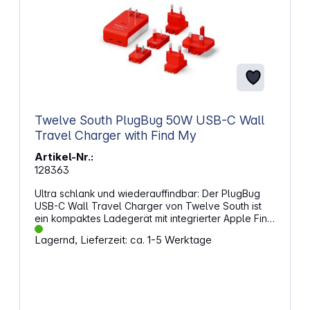
Twelve South PlugBug 50W USB-C Wall
Travel Charger with Find My
Artikel-Nr.:
128363
Ultra schlank und wiederauffindbar: Der PlugBug
USB-C Wall Travel Charger von Twelve South ist
ein kompaktes Ladegerät mit integrierter Apple Find
My Technologie, mit der das Ladegerät geortet
Lagernd, Lieferzeit: ca. 1-5 Werktage
werden kann, falls es verloren geht. Zudem ist der
Wall Charger mit der leistungsstarken Galliumnitrid
(GaN)-Technologie ausgestattet, sodass über die
zwei USB-C-Anschlüsse bis zu zwei Geräte
gleichzeitig schnell und effizient mit bis zu 50 Watt
aufgeladen werden können. Dabei wird dank der