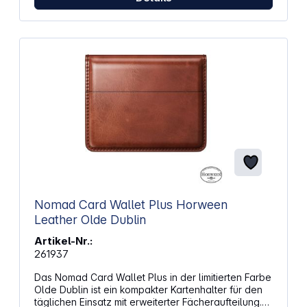
aktiven Ports an und erleichtert die Kontrolle
Feuerfestes PC‑Gehäuse unterstützt einen sicheren
Betrieb im Alltag Reisetauglich mit Steckaufsätzen
für Europa, UK und USA Multiport‑Ausgänge &amp;
Leistungsverteilung: USB‑C1 + USB‑C2: USB‑C1 bis
65 W, USB‑C2 bis 30 W USB‑C1 + USB‑A: USB‑C1 bis
65 W, USB‑A bis 30 W USB‑C2 + USB‑A: beide
zusammen bis 15 W (shared) USB‑C1 + USB‑C2 +
USB‑A: USB‑C1 bis 65 W, USB‑C2 + USB‑A
zusammen bis 15 W (shared)
Nomad Card Wallet Plus Horween
Leather Olde Dublin
Artikel-Nr.:
261937
Das Nomad Card Wallet Plus in der limitierten Farbe
Olde Dublin ist ein kompakter Kartenhalter für den
täglichen Einsatz mit erweiterter Fächeraufteilung.