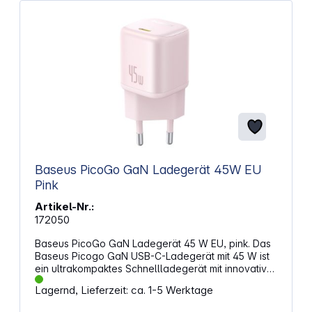
Baseus PicoGo GaN Ladegerät 45W EU
Pink
Artikel-Nr.:
172050
Baseus PicoGo GaN Ladegerät 45 W EU, pink. Das
Baseus Picogo GaN USB-C-Ladegerät mit 45 W ist
ein ultrakompaktes Schnellladegerät mit innovativer
GaN-Technologie. Es eignet sich ideal für
Lagernd, Lieferzeit: ca. 1-5 Werktage
Smartphones oder Tablets. Es verfügt über einen
USB-C-Ladeausgang mit 45 W Leistung. Die