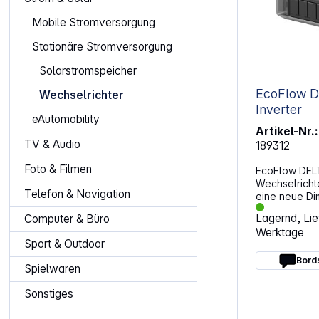
Mobile Stromversorgung
Stationäre Stromversorgung
Solarstromspeicher
EcoFlow De
Wechselrichter
Inverter
eAutomobility
Artikel-Nr.:
TV & Audio
189312
Foto & Filmen
EcoFlow DELT
Wechselrichte
Telefon & Navigation
eine neue Di
Energieverso
Lagernd, Lief
Computer & Büro
DELTA Pro Ult
Werktage
leistungsstark
Sport & Outdoor
enorme Kapaz
Einsatzmögli
Bord
Spielwaren
Haushalt ode
wochenlang z
Sonstiges
versorgen. Le
den AlltagMit