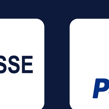
290 V
Toleranz IP54:
pritzwassergeschützt
ortierbar mit Trolley
imale
ität: 6 kWh (6144 Wh)
ht im Lieferumfang)
iterbare Kapazität: 30
gang: High-
80–450 V, 15 A, maximal
-Eingang:
20 V ~ 15 A; 200–240 V ~
120 V~15
Dauer &lt; 3 Std. wenn
A übersteigt)
ngsleistung: 100–120
,
tleistung, maximal 16 A
hluss, maximal 30 A (x1)
 V,
00 W Gesamtleistung,
 (x5) pro Anschluss DC-
6 V⎓30 A, maximal 378 W