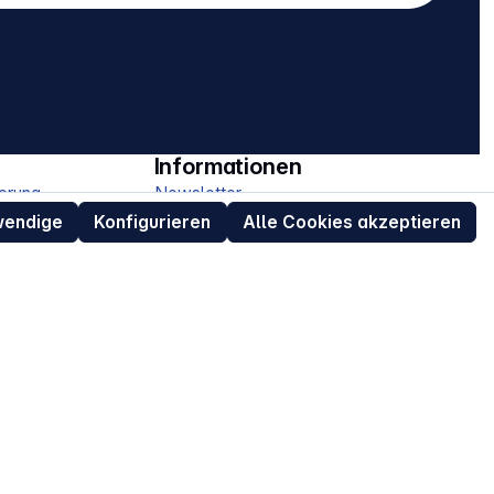
Informationen
erung
Newsletter
wendige
Konfigurieren
Alle Cookies akzeptieren
Über uns
Impressum
AGB
Datenschutz
ur
Widerrufsrecht für Verbraucher
eit
Retouren (RMA) für Business-Kunden
Entsorgungshinweise /
Altgeräterücknahme
Kundeninformation / Bestellablauf
Cookie-Einstellungen