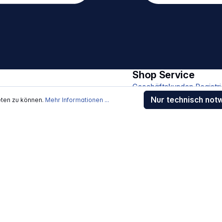
12/15 V –
 A, maximal 100 W (x2)
 insgesamt 200 W USB-
A, maximal 12 W (x2) pro
nsgesamt 24 W
en: –20 ~ 45
Shop Service
Geschäftskunden Registri
≤ 30 dB USV: &lt; 20
Nur technisch not
eten zu können.
Mehr Informationen ...
Beratung / Support
ooth 5.0 IP-
4 (gilt nur, wenn alle
Kontakt
ordnungsgemäß
Versand und Zahlung
nd)
gsmodus: LCD
Sendungsverfolgung
(L x B x H): 690 x 481
Gewährleistung / Reparat
ro
Erklärung zur Barrierefreih
r 1x EcoFlow
Download-Center
 1x EcoFlow
montagewerkzeug 1x
Jobs
ar zu Low-PV Ladekabel
AC-Ladekabel (C20)