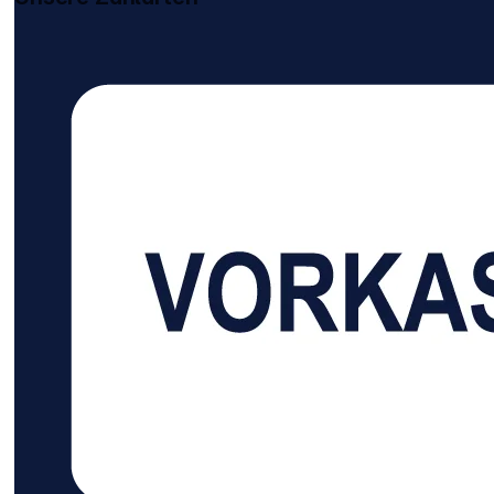
−20 °C bis 45 °C 
Hochspannungs-
staub- und s
Leicht transp
Spezifikationen: Max
Batteriekapaz
(Batterie nic
Maximal erwe
kWh (6144 Wh x 5) PV-Ein
PV-Eingang: 
4000 W Low-PV-Eingang: 30–50 V, 15
A, maximal 1600 W AC
Laden: 100–1
12,5 A, 50/60 Hz Bypass: 100–
A, 50/60 Hz (
der Strom 12 
Eingangs-/Ausga
V ~ 30 A 200–240 V ~ 30 A, 50/60 Hz
AC-Ausgang: Entladung: 230 V, 50 Hz
6900 W Gesam
(x4) pro Ansc
pro Anschluss Bypass: 220–240
50/60 Hz, 29
maximal 12,5 A
Ausgang: 12,