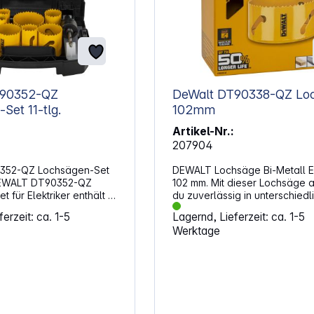
T90352-QZ
DeWalt DT90338-QZ Lochsäge
Set 11-tlg.
102mm
Artikel-Nr.:
207904
352-QZ Lochsägen-Set
DEWALT Lochsäge Bi-Metall 
 DEWALT DT90352-QZ
102 mm. Mit dieser Lochsäge a
 für Elektriker enthält 11
du zuverlässig in unterschiedl
ideal für präzise
Materialien. Die spezielle
erzeit: ca. 1-5
Lagernd, Lieferzeit: ca. 1-5
 Holz, Metall und
Zahngeometrie sorgt für eine
Werktage
s bietet eine hohe
schnellen Materialabtrag und
 saubere Schnitte und
saubere Schnitte. Die hohe
esonders für
Lebensdauer macht sie zur
ationen. Das Set ist
passenden Wahl für anspruch
 die Anforderungen von
Projekte. Du erhältst ein Werk
bgestimmt und eignet sich
das auf Beständigkeit und Effi
 für
ausgelegt ist. Eigenschaften: