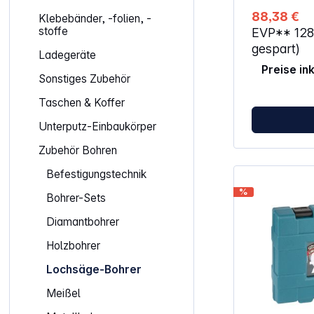
Kabeldurchf
88,38 €
Klebebänder, -folien, -
Installatione
stoffe
EVP**
12
Schaltschränke
Metall Extrem
gespart)
Ladegeräte
Lebensdauer Innovatives Zahndesi
Preise in
für schnelle
Sonstiges Zubehör
saubere Schnitt
Materialstär
Taschen & Koffer
bearbeitbar,
mehrschichtigen
Unterputz-Einbaukörper
Auswurfschlit
Entfernen des Bohrk
Zubehör Bohren
Holz, Metall, Kunst
Lochsägen und
Befestigungstechnik
32 / 40 / 51 / 64 mm
%
Adapter, 2 Zentri
Bohrer-Sets
Transportkof
Diamantbohrer
Holzbohrer
Lochsäge-Bohrer
Meißel