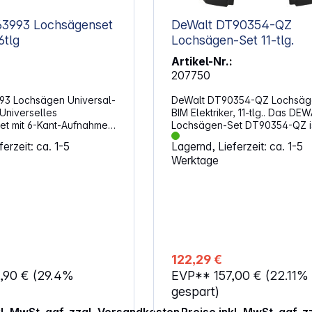
chsägenset
DeWalt DT90354-QZ
6tlg
Lochsägen-Set 11-tlg.
Artikel-Nr.:
207750
93 Lochsägen Universal-
DeWalt DT90354-QZ Lochsäg
. Universelles
BIM Elektriker, 11-tlg.. Das DE
t mit 6-Kant-Aufnahme
Lochsägen-Set DT90354-QZ ist
annbohrfutter bis 13 mm.
teiliges Bi-Metall-Set speziell 
erzeit: ca. 1-5
Lagernd, Lieferzeit: ca. 1-5
sägen
Elektriker, ideal für präzise 
Werktage
Größen von Ø 16 - 76 mm
in Elektroinstallationen. Es bie
it 6-kant-Aufnahme: 1x
hohe Lebensdauer, saubere S
mm für Ø 16 - 25 mm
und eine durchdachte Auswah
d 1x Adapter 11 mm für Ø
Größen für gängige Anwendu
en Inkl. univ.
Elektrobereich. Eigenschaften: Bi
er zur
Metall Extreme Qualität für lä
tnahme des Ausschnittes
Lebensdauer Optimiert für Elektriker:
aktischer
ideal für Kabeldurchführunge
122,29 €
ebnisse
Installationsarbeiten Innovative
,90 €
(29.4%
EVP**
157,00 €
(22.11%
 bis 38 mm Geeignet
Zahngeometrie für schnellen,
, Holz und Kunststoffe
sauberen Schnitt Große
gespart)
Lochsägen
Auswurfschlitze für einfachen