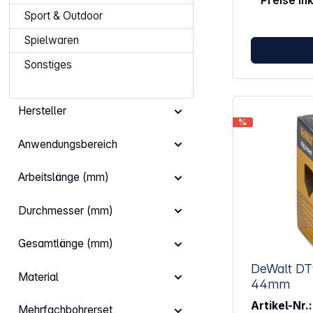
Preise in
Durchmesser: 1
32,0 / 35,0 / 3
Sport & Outdoor
Spielwaren
Sonstiges
Hersteller
%
Anwendungsbereich
Arbeitslänge (mm)
Durchmesser (mm)
Gesamtlänge (mm)
DeWalt DT9031
Material
44mm
Artikel-Nr.:
Mehrfachbohrerset