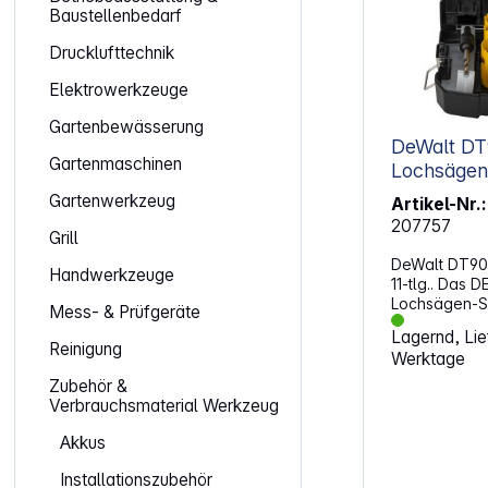
Baustellenbedarf
Drucklufttechnik
Elektrowerkzeuge
Gartenbewässerung
DeWalt D
Gartenmaschinen
Lochsägen-
Gartenwerkzeug
Artikel-Nr.:
207757
Grill
DeWalt DT90
Handwerkzeuge
11-tlg.. Das
Lochsägen-Set
Mess- & Prüfgeräte
Teile und ist 
Lagernd, Lief
Bohrungen in
Reinigung
Werktage
Kunststoff. E
Lebensdauer,
Zubehör &
eignet sich b
Verbrauchsmaterial Werkzeug
Elektroinstall
speziell auf
Akkus
Elektrikern a
Installationszubehör
hervorragend