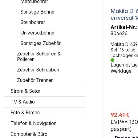
Metallbohrer
Makita D-63993 Lo
Sonstige Bohrer
universal 1
Steinbohrer
Artikel-Nr.:
Universalbohrer
806626
Sonstiges Zubehör
Makita D-639
Set, 16-teilig
Zubehör Schleifen &
Lochsägen-Se
Polieren
für Schnellsp
Lagernd, Lief
Eigenschaften: 13 HSS BiM-Loch
Zubehör Schrauben
Werktage
in gängigen 
2x Adapter m
Zubehör Trennen
Adapter 9,5 
Lochsägen un
Strom & Solar
32 - 76 mm Lochsäg
Zentrierbohrern Auswurffed
TV & Audio
schnellen En
aus der Lochsäge Pr
Foto & Filmen
92,41 €
Transportkoffer Optimale Erg
EVP**
130
bei Schnitttiefen
Telefon & Navigation
für Aluminium
gespart)
Enthaltene 
Computer & Büro