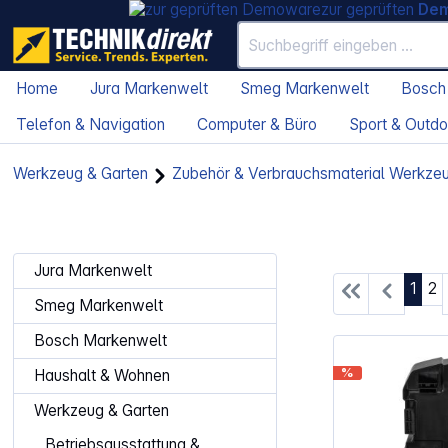
zur geprüften
De
Home
Jura Markenwelt
Smeg Markenwelt
Bosch
Telefon & Navigation
Computer & Büro
Sport & Outdo
Werkzeug & Garten
Zubehör & Verbrauchsmaterial Werkze
Jura Markenwelt
Seite
Se
1
2
Smeg Markenwelt
Bosch Markenwelt
%
Haushalt & Wohnen
Werkzeug & Garten
Betriebsausstattung &