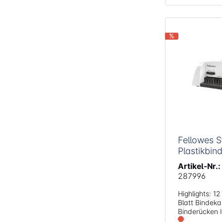
%
Fellowes S
Plastikbin
Artikel-Nr.:
287996
Highlights: 12 Blatt Stanzleistung, 120
Blatt Bindek
Binderücken In 2 Positionen
einstellbarer