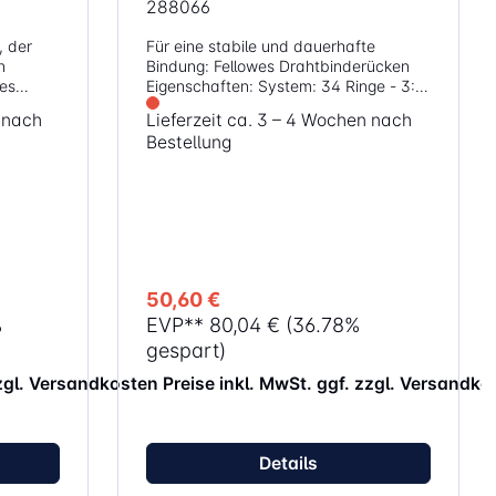
288066
Für eine stabile und dauerhafte
n
Bindung: Fellowes Drahtbinderücken
ges
Eigenschaften: System: 34 Ringe - 3:1
hrere
Teilung Durchmesser: 14 mm Format:
n nach
Lieferzeit ca. 3 – 4 Wochen nach
DIN A4 Bindekapazität: 35 Blatt
Bestellung
pazität
Farbe: weiß Inhalt: 100 Stück
nte im
umente
50,60 €
%
EVP**
80,04 €
(36.78%
it
gespart)
chnellen
zzgl. Versandkosten
Preise inkl. MwSt. ggf. zzgl. Versandko
rückens
nte
Details