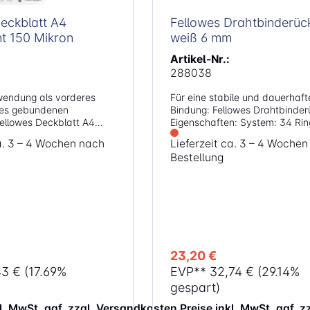
ckblatt A4
Fellowes Drahtbinderüc
t 150 Mikron
weiß 6 mm
Artikel-Nr.:
288038
rwendung als vorderes
Für eine stabile und dauerhaft
nes gebundenen
Bindung: Fellowes Drahtbinde
ellowes Deckblatt A4
Eigenschaften: System: 34 Ringe - 3:1
n:
Teilung Durchmesser: 6 mm Format:
ca. 3 – 4 Wochen nach
Lieferzeit ca. 3 – 4 Woche
elschweres 150 Mikron
DIN A4 Bindekapazität: 35 Blatt
Bestellung
ckblatt 100 Stück
Farbe: weiß Inhalt: 100 Stück
und
hinen Farbe:
23,20 €
43 €
(17.69%
EVP**
32,74 €
(29.14%
gespart)
kl. MwSt. ggf. zzgl. Versandkosten
Preise inkl. MwSt. ggf. 