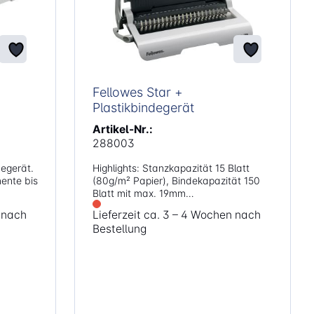
Fellowes Star +
Plastikbindegerät
Artikel-Nr.:
288003
egerät.
Highlights: Stanzkapazität 15 Blatt
(80g/m² Papier), Bindekapazität 150
Blatt mit max. 19mm
Plastikbinderücken Müheloses
n nach
Lieferzeit ca. 3 – 4 Wochen nach
ach
manuelles Stanzen dank
Bestellung
durchgängigem Stanzhebel
Angewinkelter Kammträger erleichtert
der
das Einlegen der Blätter Einstellbarer
Schieber-Randanschlag zur genauen
matisch
Ausrichtung des Papiers
Aufbewahrungsfach mit
innovativer Dokument- und