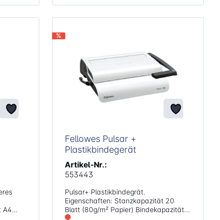
%
Fellowes Pulsar +
Plastikbindegerät
Artikel-Nr.:
553443
eres
Pulsar+ Plastikbindegrät.
Eigenschaften: Stanzkapazität 20
t A4
Blatt (80g/m² Papier) Bindekapazität
300 Blatt mit max. 38mm