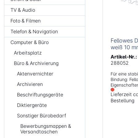
TV & Audio
Foto & Filmen
Telefon & Navigation
Fellowes 
Computer & Büro
weiß 10 m
Arbeitsplatz
Artikel-Nr.:
288052
Büro & Archivierung
Aktenvernichter
Für eine stab
Bindung: Fel
Archivieren
Eigenschaften: System: 34 Ringe 
Teilung Durchmesser: 10 mm Format:
Lieferzeit 
Beschriftungsgeräte
DIN A4 Bindekapazität: 35 Blatt
Bestellung
Diktiergeräte
Sonstiger Bürobedarf
Bewerbungsmappen &
Versandtaschen