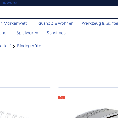
emoware
h Markenwelt
Haushalt & Wohnen
Werkzeug & Garte
door
Spielwaren
Sonstiges
bedarf
Bindegeräte
%