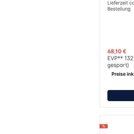
Lieferzeit 
akkurate Aus
Bestellung
Innovative D
Binderückenmess
Stanzhebel e
Stanzen Voneinander unabhängiger
Mechanismus
Öffnen des B
produktives 
68,10 €
EVP**
132
gespart)
Preise in
%