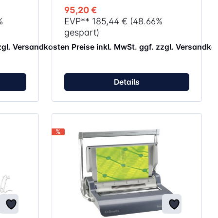
ich der
Binderückenmessfunktion zur schnellen
95,20 €
Auswahl des passenden Binderückens
%
EVP**
185,44 €
(48.66%
Stanzrestefach öffnet sich
automatisch wenn voll
gespart)
ormat)
zzgl. Versandkosten
Preise inkl. MwSt. ggf. zzgl. Versandko
Details
%