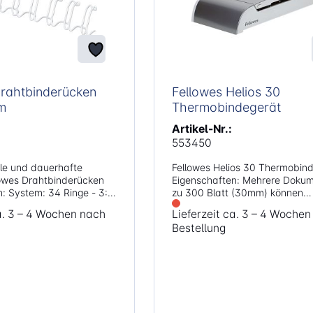
Drahtbinderücken
Fellowes Helios 30
m
Thermobindegerät
Artikel-Nr.:
553450
ile und dauerhafte
Fellowes Helios 30 Thermobind
lowes Drahtbinderücken
Eigenschaften: Mehrere Dokumente bis
- 3:1
zu 300 Blatt (30mm) können
gleichzeitig gebunden werden
ca. 3 – 4 Wochen nach
Lieferzeit ca. 3 – 4 Woche
Verschiedene Bindezyklen je n
Bestellung
Farbe: weiß Inhalt: 100 Stück
Dokumentstärke HeatShield
Sicherheitssperre verhindert
unbeabsichtigten Kontakt mit 
Heizplatte Sleep Modus wird nach
längerem Nichtgebrauch auto
aktiviert zur Reduzierung des
Energieverbrauchs Dank der