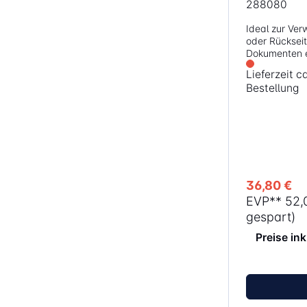
288080
Ideal zur Ver
oder Rücksei
Dokumenten ei
schickes Finis
Lieferzeit 
Eigenschaften: Schweres 280 Mi
Bestellung
starkes A4 Pol
Stück pro Pack Geeignet
Verwendung m
Plastikbindemasc
36,80 €
EVP**
52,
gespart)
Preise in