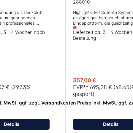
288010
wendung als Deckblatt
Highlights: Mit Satellite System, der
te um gebundenen
einzigartigen herausnehmbare
n professionelles,
Bindeplattform, die gleichzeiti
h zu verleihen.
Stanzen und Binden durch me
ca. 3 – 4 Wochen nach
Lieferzeit ca. 3 – 4 Woche
kron
Nutzer ermöglicht Stanzkapazität 28
Bestellung
ypropylen Deckblatt 100
Blatt (80g/m² Papier), Bindeka
 zur
500 Blatt mit max. 50mm
it allen Draht- und
Plastikbinderücken Müheloses
hinen Farbe:
manuelles Stanzen dank
transparent / matt
durchgängigem Stanzhebel
Stanzkopfauswahl für Dokume
A4 und A5 Format Einstellbarer
Rückanschlag für dickere Dok
357,00 €
Nach vorne herausziehbares
07 €
(29.33%
EVP**
695,28 €
(48.65
Ablagefach für Bindezubehör m
innovativer Dokument- und
gespart)
Binderückenmessfunktion zur s
kl. MwSt. ggf. zzgl. Versandkosten
Preise inkl. MwSt. ggf. 
Auswahl des passenden Binde
Inkl. Starter Kit für 20 Dokume
Details
Details