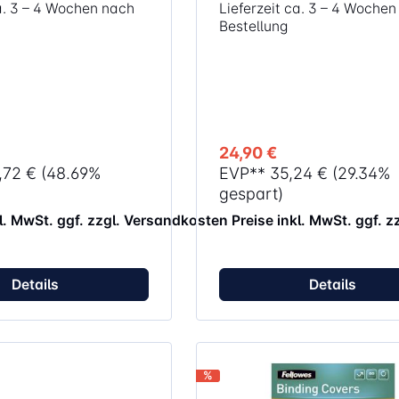
ca. 3 – 4 Wochen nach
Lieferzeit ca. 3 – 4 Woche
richtung der Dokumente
Leichtes/mittelschweres 300 M
Bestellung
okument- und
starkes A4 PVC Deckblatt 100 Stück
funktion Langer
pro Pack Geeignet zur Verwendung mit
rmöglicht müheloses
allen Draht- und
Plastikbindemaschinen Farbe:
 zum Stanzen und
transparent
inderückens für
Binden
24,90 €
,72 €
(48.69%
EVP**
35,24 €
(29.34%
gespart)
kl. MwSt. ggf. zzgl. Versandkosten
Preise inkl. MwSt. ggf. 
Details
Details
%