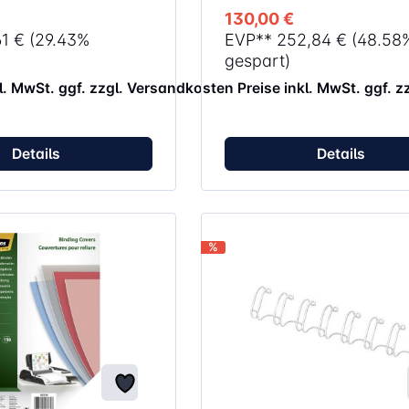
Dokument-Messfunktion lässt s
130,00 €
passende Bindezyklus einfach
61 €
(29.43%
EVP**
252,84 €
(48.58
auswählen Zur Aufbewahrung flach
zusammenklappbar Geeignet für
gespart)
Formate A4 (Hoch- und Querf
kl. MwSt. ggf. zzgl. Versandkosten
Preise inkl. MwSt. ggf. 
sowie A3 (Hochformat)
Details
Details
%