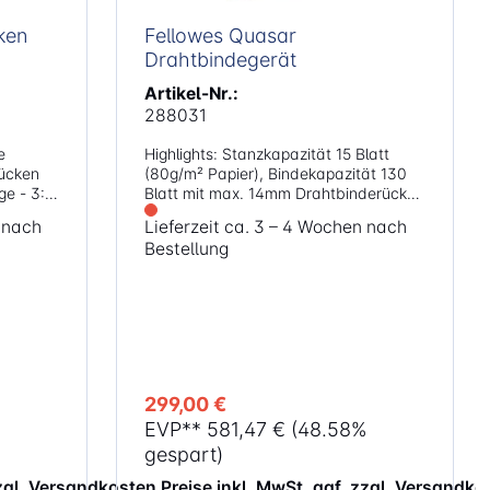
ken
Fellowes Quasar
Drahtbindegerät
Artikel-Nr.:
288031
e
Highlights: Stanzkapazität 15 Blatt
rücken
(80g/m² Papier), Bindekapazität 130
Blatt mit max. 14mm Drahtbinderücken
Müheloses manuelles Stanzen dank
n nach
Lieferzeit ca. 3 – 4 Wochen nach
durchgängigem Stanzhebel
Bestellung
Einstellbarer Randanschlag zur
genauen Ausrichtung des Papiers
Aufbewahrungsfach mit
innovativer Dokument- und
Binderückenmessfunktion zur schnellen
Auswahl des passenden Binderückens
Inkl. Starterkit für 20 Dokumente
299,00 €
EVP**
581,47 €
(48.58%
gespart)
zzgl. Versandkosten
Preise inkl. MwSt. ggf. zzgl. Versandko