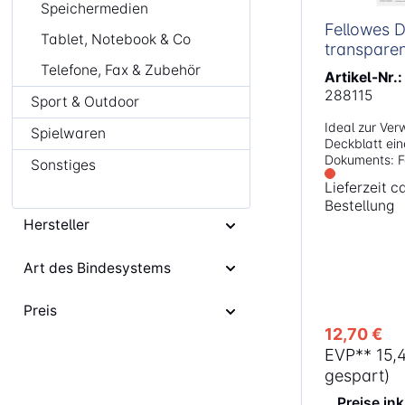
Speichermedien
Fellowes De
Tablet, Notebook & Co
transparen
Telefone, Fax & Zubehör
Artikel-Nr.:
288115
Sport & Outdoor
Ideal zur Ve
Spielwaren
Deckblatt ei
Dokuments: F
Sonstiges
Eigenschafte
Lieferzeit 
Leichtes/mitt
Bestellung
starkes A4 PVC De
Hersteller
pro Pack Geeignet zur Verwendung mit
allen Draht- 
Plastikbindemasc
Art des Bindesystems
transparent
Preis
12,70 €
EVP**
15,
gespart)
Preise in