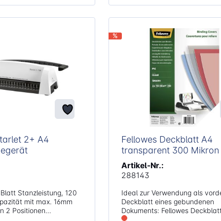
%
tarlet 2+ A4
Fellowes Deckblatt A4
degerät
transparent 300 Mikron
Artikel-Nr.:
288143
Ideal zur Verwendung als vord
apazität mit max. 16mm
Deckblatt eines gebundenen
Dokuments: Fellowes Deckblat
 Randanschlag für
Eigenschaften: