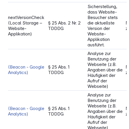
Sicherstellung,
dass Website-
nextVersionCheck
Besucher stets
(Local Storage –
§ 25 Abs. 2 Nr. 2
die aktuellste
N
Website-
TDDDG
Version der
z
Applikation)
Website-
Applikation
ausführt.
Analyse zur
Benutzung der
Webseite (z.B.
(Beacon - Google
§ 25 Abs. 1
N
Angaben über die
Analytics)
TDDDG
z
Häufigkeit der
Aufruf der
Webseite)
Analyse zur
Benutzung der
Webseite (z.B.
(Beacon - Google
§ 25 Abs. 1
N
Angaben über die
Analytics)
TDDDG
z
Häufigkeit der
Aufruf der
Webseite)