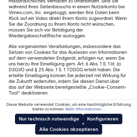
missbräuchliches Verhalten zu unterbinden. Sind Sie
während Ihres Seitenbesuchs in einem Nutzerkonto bei
Vimeo.com, Inc. eingeloggt, werden Ihre Daten beim
Klick auf ein Video direkt Ihrem Konto zugeordnet. Wenn
Sie die Zuordnung zu Ihrem Konto nicht wünschen,
müssen Sie sich vor Betätigung der
Wiedergabeschaltfläche ausloggen.
Alle vorgenannten Verarbeitungen, insbesondere das
Setzen von Cookies für das Auslesen von Informationen
auf dem verwendeten Endgerät, erfolgen nur, wenn Sie
uns hierzu Ihre Einwilligung gem. Art. 6 Abs. 1 S. 1 lit. a)
DSGVO und § 25 Abs. 1 S. 1 TDDDG erteilt haben. Die
erteilte Einwilligung können Sie jederzeit mit Wirkung für
die Zukunft widerrufen, indem Sie diesen Dienst über
das auf der Webseite bereitgestellte „Cookie-Consent-
Tool“ deaktivieren.
Für Datenübermittlungen in die USA hat sich die
Diese Website verwendet Cookies, um eine bestmögliche Erfahrung
Vimeo.com, Inc. dem EU-US-Datenschutzrahmen (EU-
bieten zu können.
Mehr Informationen ...
US Data Privacy Framework) angeschlossen, das auf
Nur technisch notwendige
Konfigurieren
Basis eines Angemessenheitsbeschlusses der
Europäischen Kommission die Einhaltung des
Alle Cookies akzeptieren
europäischen Datenschutzniveaus sicherstellt.