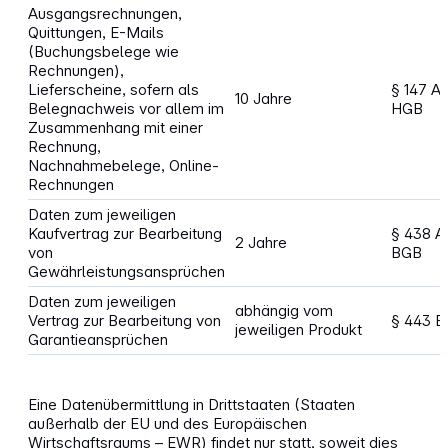
Ausgangsrechnungen,
Quittungen, E-Mails
(Buchungsbelege wie
Rechnungen),
Lieferscheine, sofern als
§ 147 A
10 Jahre
Belegnachweis vor allem im
HGB
Zusammenhang mit einer
Rechnung,
Nachnahmebelege, Online-
Rechnungen
Daten zum jeweiligen
Kaufvertrag zur Bearbeitung
§ 438 Ab
2 Jahre
von
BGB
Gewährleistungsansprüchen
Daten zum jeweiligen
abhängig vom
Vertrag zur Bearbeitung von
§ 443 
jeweiligen Produkt
Garantieansprüchen
Eine Datenübermittlung in Drittstaaten (Staaten
außerhalb der EU und des Europäischen
Wirtschaftsraums – EWR) findet nur statt, soweit dies