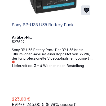
Sony BP-U35 U35 Battery Pack
Artikel-Nr.:
527529
Sony BP-U35 Battery Pack. Der BP-U35 ist ein
Lithium-Ionen-Akku mit einer Kapazität von 35 Wh,
der für professionelle Videoaufnahmen optimiert ist.
Durch seine kompakte Größe und das geringe
Lieferzeit ca. 3 – 4 Wochen nach Bestellung
Gewicht ist der BP-U35 ideal für Anwendungen, bei
denen eine hohe Mobilität gefordert ist, z. B. bei
Aufnahmen mit einer Kardanaufhängung.Der
Akkustatus wird kontinuierlich an die Kamera
übertragen. Die verbleibende Kapazität wird auf
dem LCD-Monitor und Sucher der Kamera
angezeigt, sodass der Bediener den Akkustatus
während der Aufnahme einfach und genau
223,00 €
überwachen kann.Der BP-U35 bietet eine höhere
EVP**
245,00 €
(8.98% gespart)
Kapazität und eine schnellere Ladezeit als der BP-