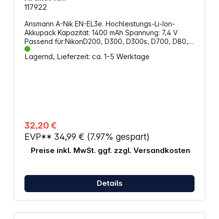
117922
Ansmann A-Nik EN-EL3e. Hochleistungs-Li-Ion-
Akkupack Kapazität: 1400 mAh Spannung: 7,4 V
Passend für:NikonD200, D300, D300s, D700, D80,
D90, MB-D200, MB-D80
Lagernd, Lieferzeit: ca. 1-5 Werktage
32,20 €
EVP**
34,99 €
(7.97% gespart)
Preise inkl. MwSt. ggf. zzgl. Versandkosten
Details