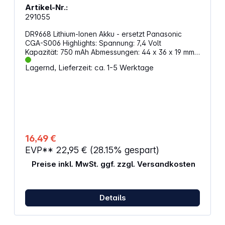
Artikel-Nr.:
291055
DR9668 Lithium-Ionen Akku - ersetzt Panasonic
CGA-S006 Highlights: Spannung: 7,4 Volt
Kapazität: 750 mAh Abmessungen: 44 x 36 x 19 mm
Gewicht: 54 g Passend für:LeicaV-Lux 1
Lagernd, Lieferzeit: ca. 1-5 Werktage
PanasonicDMC-FZ18, DMC-FZ28K, DMC-FZ30,
DMC-FZ30BB, DMC-FZ30EG, DMC-FZ30EGK, DMC-
FZ30EGS, DMC-FZ30K, DMC-FZ30S, DMC-FZ35K,
DMC-FZ38K, DMC-FZ50, DMC-FZ50EG, DMC-
FZ50EGK, DMC-FZ50EGS, DMC-FZ7BB, DMC-
FZ7BS, DMC-FZ7EGK, DMC-FZ7EGS, DMC-FZ7K,
DMC-FZ7S, DMC-FZ8, DMC-FZ8K, DMC-FZ8S
16,49 €
EVP**
22,95 €
(28.15% gespart)
Preise inkl. MwSt. ggf. zzgl. Versandkosten
Details