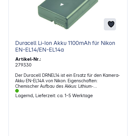
Duracell Li-Ion Akku 1100mAh für Nikon
EN-EL14/EN-EL14a
Artikel-Nr.:
279330
Der Duracell DRNEL14 ist ein Ersatz für den Kamera-
Akku EN-EL14A von Nikon. Eigenschaften:
Chemischer Aufbau des Akkus: Lithium-
Ionen (Neuerer Typ wiederaufladbarer Akkus
Lagernd, Lieferzeit: ca. 1-5 Werktage
mit sehr guter Leistungsabgabe) Spannung: 7,4 V
Kapazität: 1100 mAh Output Power: 8 Wh Gewicht:
43 g Abmessungen: 53 mm x 38 mm x 14 mm Passt
für: Nikon D3100, D3200, D3300, D5100, D5200,
D5300, D5500 CoolPix P7000, P7100, P7700,
P7800 Ersetzt Nikon EN-EL14, EN-EL14A Passend
für:NikonCOOLPIX P7000, COOLPIX P7100, COOLPIX
P7700, COOLPIX P7800, D3100, D3200, D3300,