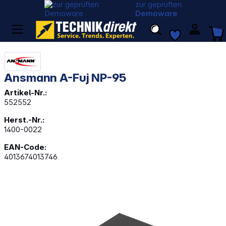
zur geprüften
Demoware
Ansmann A-Fuj NP-95
Artikel-Nr.:
552552
Herst.-Nr.:
1400-0022
EAN-Code:
4013674013746
Bildergalerie überspringen