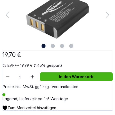
19,70 €
%
EVP**
19,99 €
(1.45% gespart)
Artikel Anzahl: Gib den gewünschten Wert e
In den Warenkorb
Preise inkl. MwSt. ggf. zzgl. Versandkosten
Lagernd, Lieferzeit: ca. 1-5 Werktage
Zum Merkzettel hinzufügen