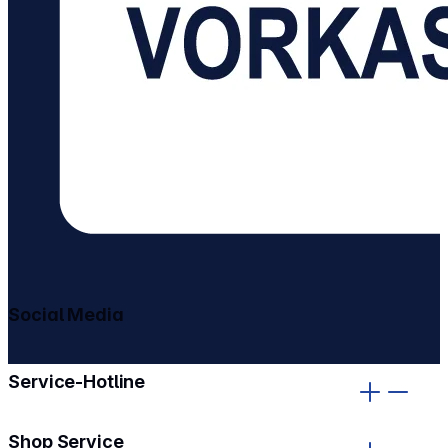
Social Media
gehe zu facebook
gehe zu instagram
Service-Hotline
Shop Service