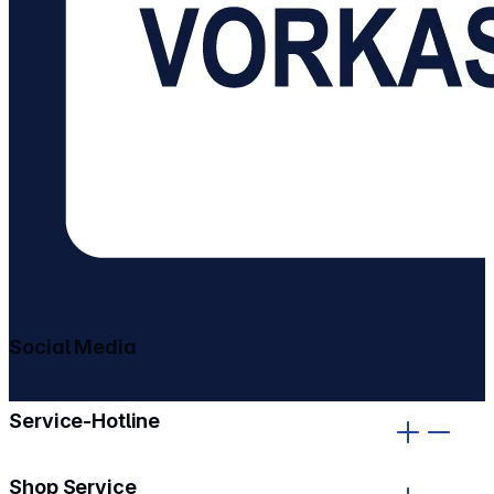
Social Media
gehe zu facebook
gehe zu instagram
Service-Hotline
Shop Service