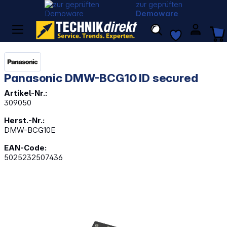
zur geprüften
Demoware
Panasonic DMW-BCG10 ID secured
Artikel-Nr.:
309050
Herst.-Nr.:
DMW-BCG10E
EAN-Code:
5025232507436
Bildergalerie überspringen