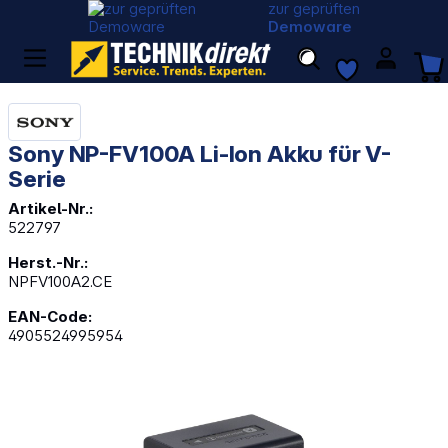
zur geprüften
Demoware
Sony NP-FV100A Li-Ion Akku für V-
Serie
Artikel-Nr.:
522797
Herst.-Nr.:
NPFV100A2.CE
EAN-Code:
4905524995954
Bildergalerie überspringen