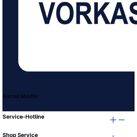
Social Media
gehe zu facebook
gehe zu instagram
Service-Hotline
Shop Service