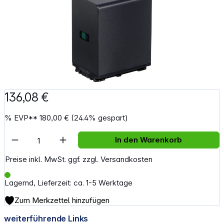
136,08 €
%
EVP**
180,00 €
(24.4% gespart)
Artikel Anzahl: Gib den gewünschten Wert e
In den Warenkorb
Preise inkl. MwSt. ggf. zzgl. Versandkosten
Lagernd, Lieferzeit: ca. 1-5 Werktage
Zum Merkzettel hinzufügen
weiterführende Links