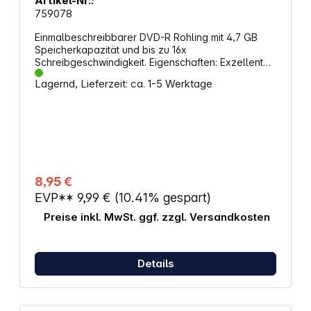
Artikel-Nr.:
759078
Einmalbeschreibbarer DVD-R Rohling mit 4,7 GB
Speicherkapazität und bis zu 16x
Schreibgeschwindigkeit. Eigenschaften: Exzellente
Archivierungslebenszeit Lesekompatibel mit DVD-
Lagernd, Lieferzeit: ca. 1-5 Werktage
ROM-Laufwerken und DVD-Videoplayern
Bedruckbare Oberfläche 10er Pack Jewel Case
8,95 €
EVP**
9,99 €
(10.41% gespart)
Preise inkl. MwSt. ggf. zzgl. Versandkosten
Details