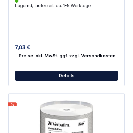
vollständige DVD in nur 5 Minuten brennen
Lagernd, Lieferzeit: ca. 1-5 Werktage
Optimale Lösung für die Datensicherung oder
temporäre Datenspeicherung 16fache High-Speed-
Aufnahme Speicherkapazität: 4,7 GG
7,03 €
Preise inkl. MwSt. ggf. zzgl. Versandkosten
Details
%