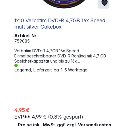
1x10 Verbatim DVD-R 4,7GB 16x Speed,
matt silver Cakebox
Artikel-Nr.:
759085
Verbatim DVD-R 4,7GB 16x Speed
Einmalbeschreibbarer DVD-R Rohling mit 4,7 GB
Speicherkapazität und bis zu 16x
Schreibgeschwindigkeit. Exzellente
Lagernd, Lieferzeit: ca. 1-5 Werktage
Archivierungslebenszeit Lesekompatibel mit DVD-
ROM-Laufwerken und DVD-Videoplayern Matt
silberne Oberfläche 10er Cakebox
4,95 €
EVP**
4,99 €
(0.8% gespart)
Preise inkl. MwSt. ggf. zzgl. Versandkosten