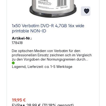
1x50 Verbatim DVD-R 4,7GB 16x wide
printable NON-ID
Artikel-Nr.:
178418
Die optischen Medien von Verbatim für den
professionellen Einsatz zeichnen sich im Vergleich
zu den Vorgaben der Normungsgremien durch
strengere Spezifikationen aus. Kapazität: 4.7GB
Lagernd, Lieferzeit: ca. 1-5 Werktage
Geschwindigkeit: 16x Verpackung: 50 Pack Spindle
Oberfläche: Wide Inkjet Printable Druckbereich: 21 –
118mm Dank strengerer Spezifikationen wird eine
bessere Kompatibilität mit Abspiel- und
Aufnahmegeräten sichergestellt. Dies führt
wiederum zu einer höheren Aufnahmequalität und
somit zu längeren Archivierungszeiten und einer
besseren Lesbarkeit.Sie erkennen die optischen
19,95 €
Medien für den professionellen Einsatz von
EVP**
28,99 €
(31.18% gespart)