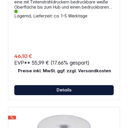
eine mit Tintenstrahldruckern bedruckbare weiße
Oberfläche bis zum Hub und einen bedruckbaren
Durchmesser von 21 - 118 mm. Sie ist
Lagernd, Lieferzeit: ca. 1-5 Werktage
wasserabweisend und hat eine glänzende
Oberfläche. Die optischen Medien von Verbatim für
den professionellen Einsatz zeichnen sich im
Vergleich zu den Vorgaben der Normungsgremien
durch strengere Spezifikationen aus. Dank
strengerer Spezifikationen wird eine bessere
Kompatibilität mit Abspiel- und Aufnahmegeräten
sichergestellt. Dies führt wiederum zu einer höheren
46,10 €
Aufnahmequalität und somit zu längeren
EVP**
55,99 €
(17.66% gespart)
Archivierungszeiten und einer besseren Lesbarkeit.
Verbatim Artikelnummer: 43734 Kapazität: 4.7GB
Preise inkl. MwSt. ggf. zzgl. Versandkosten
Details
%