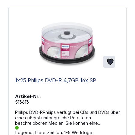
1x25 Philips DVD-R 4,7GB 16x SP
Artikel-Nr.:
513613
Philips DVD-RPhilips verfügt bei CDs und DVDs über
eine äußerst umfangreiche Palette an
beschreibbaren Medien. Sie können eine
vollständige DVD in nur 5 Minuten brennen
Lagernd, Lieferzeit: ca. 1-5 Werktage
Optimale Lösung für die Datensicherung oder