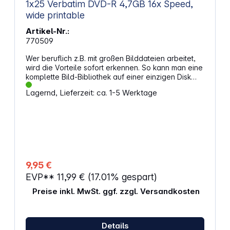
1x25 Verbatim DVD-R 4,7GB 16x Speed,
wide printable
Artikel-Nr.:
770509
Wer beruflich z.B. mit großen Bilddateien arbeitet,
wird die Vorteile sofort erkennen. So kann man eine
komplette Bild-Bibliothek auf einer einzigen Disk
speichern, und es ist kein Problem mehr,
Lagernd, Lieferzeit: ca. 1-5 Werktage
umfangreiche Multimedia-Dateien gemeinsam zu
nutzen. Private Nutzer können ihre Sammlungen in
der Form von Fotos, Videoclips und Musik auf einer
Disk editieren, organisieren, gemeinsam nutzen und
aufbewahren. Eigenschaften: Kapazitäten: 4,7 GB
Laufgeschwindigkeit: 16x Spezielle Metal AZO-
Aufnahmeschicht Exzellente
Archivierungslebenszeit Lesekompatibel mit DVD-
9,95 €
ROM-Laufwerken und DVD-Videoplayern Incl.
EVP**
11,99 €
(17.01% gespart)
Innenring bedruckbar
Preise inkl. MwSt. ggf. zzgl. Versandkosten
Details