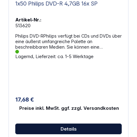
1x50 Philips DVD-R 4,7GB 16x SP
Artikel-Nr.:
513620
Philips DVD-RPhilips verfügt bei CDs und DVDs über
eine äußerst umfangreiche Palette an
beschreibbaren Medien. Sie können eine
vollständige DVD in nur 5 Minuten brennen
Lagernd, Lieferzeit: ca. 1-5 Werktage
Optimale Lösung für die Datensicherung oder
temporäre Datenspeicherung 16fache High-Speed-
Aufnahme Speicherkapazität: 4,7 GB
17,68 €
Preise inkl. MwSt. ggf. zzgl. Versandkosten
Details