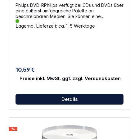
Philips DVD-RPhilips verfügt bei CDs und DVDs über
eine äußerst umfangreiche Palette an
beschreibbaren Medien. Sie können eine
vollständige DVD in nur 5 Minuten brennen
Lagernd, Lieferzeit: ca. 1-5 Werktage
Optimale Lösung für die Datensicherung oder
temporäre Datenspeicherung 16fache High-Speed-
Aufnahme Speicherkapazität: 4,7 GB Bedruckbare
Oberfläche
10,59 €
Preise inkl. MwSt. ggf. zzgl. Versandkosten
Details
%