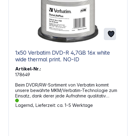
1x50 Verbatim DVD-R 4,7GB 16x white
wide thermal print. NO-ID
Artikel-Nr.:
178649
Beim DVDR/RW-Sortiment von Verbatim kommt
unsere bewährte MKM/Verbatim-Technologie zum
Einsatz, dank derer jede Aufnahme qualitativ
hochwertig ist. Dank der Forschungs- und
Lagernd, Lieferzeit: ca. 1-5 Werktage
Entwicklungsarbeit bei Mitsubishi Chemical und in
enger Zusammenarbeit mit Laufwerksherstellern
kann die weitreichende Kompatibilität der Verbatim-
Disks sichergestellt werden. Dies macht sie ideal für
den Austausch von Computerdaten, Privatvideos,
Fotos und Musik. Kapazität: 4.7GB Geschwindigkeit: