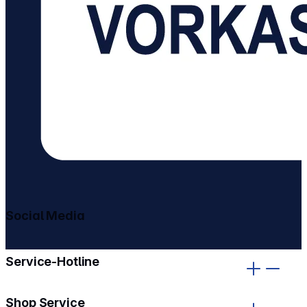
Social Media
gehe zu facebook
gehe zu instagram
Service-Hotline
Shop Service