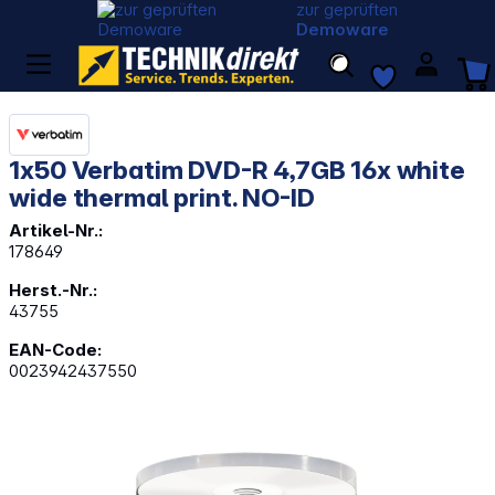
zur geprüften
Demoware
1x50 Verbatim DVD-R 4,7GB 16x white
wide thermal print. NO-ID
Artikel-Nr.:
178649
Herst.-Nr.:
43755
EAN-Code:
0023942437550
Bildergalerie überspringen