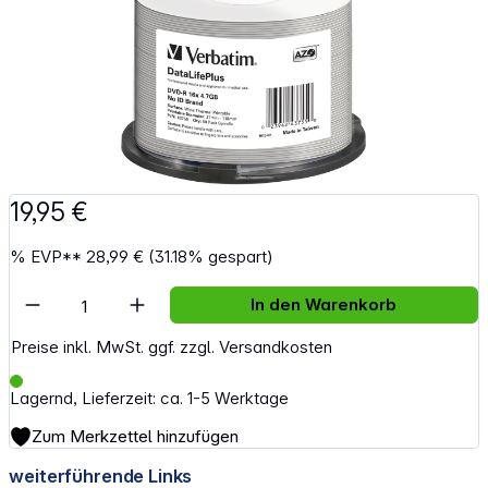
19,95 €
%
EVP**
28,99 €
(31.18% gespart)
Artikel Anzahl: Gib den gewünschten Wert e
In den Warenkorb
Preise inkl. MwSt. ggf. zzgl. Versandkosten
Lagernd, Lieferzeit: ca. 1-5 Werktage
Zum Merkzettel hinzufügen
weiterführende Links