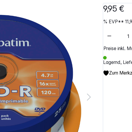
9,95 €
%
EVP**
11,
Artikel 
Preise inkl. 
Lagernd, Lief
Zum Merkze