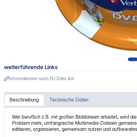
weiterführende Links
Informationen nach EU Data Act
Beschreibung
Technische Daten
Artikelinformationen "1x25 Verbatim DVD-R 4,7GB 16x Spe
Wer beruflich z.B. mit großen Bilddateien arbeitet, wird di
Problem mehr, umfangreiche Multimedia-Dateien gemeinsam
editieren, organisieren, gemeinsam nutzen und aufbewahr