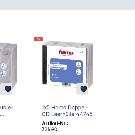
%
uble-
1x5 Hama Doppel-
CD Leerhülle 44745
Jewel-
Artikel-Nr.:
321690