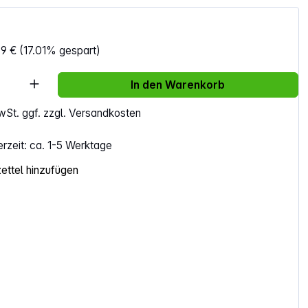
99 €
(17.01% gespart)
Anzahl: Gib den gewünschten Wert ein ode
In den Warenkorb
MwSt. ggf. zzgl. Versandkosten
erzeit: ca. 1-5 Werktage
ttel hinzufügen