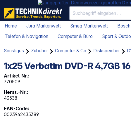
zur geprüften
De
Home
Jura Markenwelt
Smeg Markenwelt
Bosch
Telefon & Navigation
Computer & Büro
Sport & Outdo
Sonstiges
Zubehör
Computer & Co
Diskspeicher
D
1x25 Verbatim DVD-R 4,7GB 16x
Artikel-Nr.:
770509
Herst.-Nr.:
43538
EAN-Code:
0023942435389