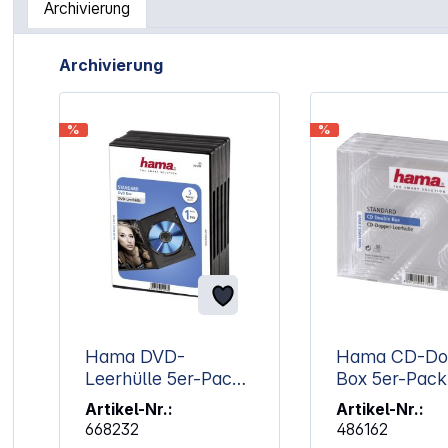
Archivierung
Artikelgalerie überspringen
Archivierung
%
%
Hama DVD-
Hama CD-Do
Leerhülle 5er-Pack
Box 5er-Pack
schwarz 51297
Transparent 
Artikel-Nr.:
Artikel-Nr.:
Case 44752
668232
486162