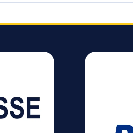
Ihrem CD-Rack mehr
Platz für neue und
aktuelle CDs schaffen.
Die praktischen
Ersatzboxen im
transparenten Design
erhalten Sie dabei im
eingeschweißten 5er-
Pack. Bei diesen Brüchen
brauchen Sie keinen Arzt
- hier können Sie selber
operieren. die schmale
Hülle zur Aufbewahrung
von 2 CDs inkl.
schwarzem Tray Ersatz
für beschädigte bzw. zu
Bruch gegangene
Original-Doppel-CD-
Boxen oder zum
Umwandeln der breiten
CD-Hülle (Multipack) in
die schmale Box 5er-
Pack