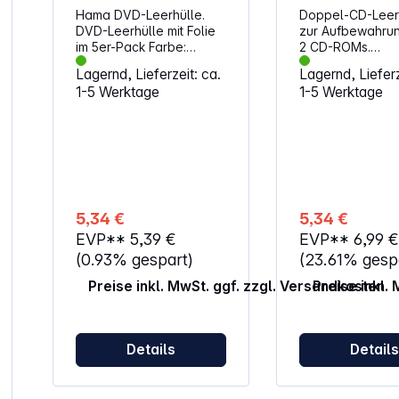
Hama DVD-Leerhülle.
Doppel-CD-Leer
DVD-Leerhülle mit Folie
zur Aufbewahrun
im 5er-Pack Farbe:
2 CD-ROMs.
schwarz
Eigenschaften: idealer
Lagernd, Lieferzeit: ca.
Lagernd, Lieferz
Ersatz für besch
1-5 Werktage
1-5 Werktage
Original-Doppel
Boxen im 5er-Pack
verschweißt Farbe:
Transparent
5,34 €
5,34 €
EVP**
5,39 €
EVP**
6,99 
(0.93% gespart)
(23.61% gesp
Preise inkl. MwSt. ggf. zzgl. Versandkosten
Preise inkl.
Details
Detail