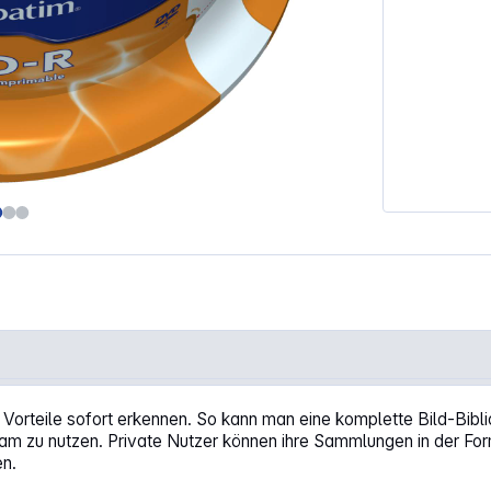
ed, wide printable"
e Vorteile sofort erkennen. So kann man eine komplette Bild-Biblio
 zu nutzen. Private Nutzer können ihre Sammlungen in der Form
en.