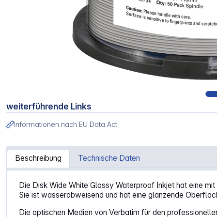
weiterführende Links
Informationen nach EU Data Act
Beschreibung
Technische Daten
Artikelinformationen "1x50 Verbatim DVD-R 4,7GB 16x Wid
Die Disk Wide White Glossy Waterproof Inkjet hat eine m
Sie ist wasserabweisend und hat eine glänzende Oberfläc
Die optischen Medien von Verbatim für den professionelle