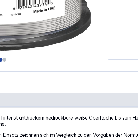
e glossy waterproof print"
it Tintenstrahldruckern bedruckbare weiße Oberfläche bis zum 
he.
n Einsatz zeichnen sich im Vergleich zu den Vorgaben der Normu