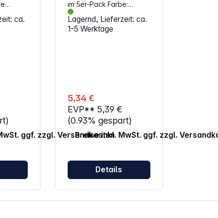
ie
im 5er-Pack Farbe:
r CD-
schwarz
eit: ca.
Lagernd, Lieferzeit: ca.
e
1-5 Werktage
 Inneren
ich die
uch. Die
-Double-
a helfen
d sind
z.
er
5,34 €
nalboxen
€
EVP**
5,39 €
tauschen
rt)
(0.93% gespart)
 ein
 MwSt. ggf. zzgl. Versandkosten
Preise inkl. MwSt. ggf. zzgl. Versandk
tzendes
rzem
ieten.
 Sie
s
Details
CD-Hülle
ie dünne
 so in
mehr
nd
affen.