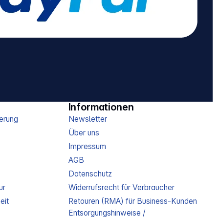
Informationen
erung
Newsletter
Über uns
Impressum
AGB
Datenschutz
ur
Widerrufsrecht für Verbraucher
eit
Retouren (RMA) für Business-Kunden
Entsorgungshinweise /