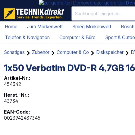
zur geprüften
De
Home
Jura Markenwelt
Smeg Markenwelt
Bosch
Telefon & Navigation
Computer & Büro
Sport & Outdo
Sonstiges
Zubehör
Computer & Co
Diskspeicher
D
1x50 Verbatim DVD-R 4,7GB 16
Artikel-Nr.:
454342
Herst.-Nr.:
43734
EAN-Code:
0023942437345