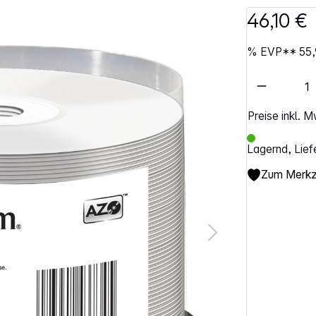
46,10 €
%
EVP**
55,
Artikel 
Preise inkl. 
Lagernd, Lief
Zum Merkze