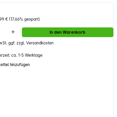
99 €
(17.66% gespart)
Anzahl: Gib den gewünschten Wert ein ode
In den Warenkorb
MwSt. ggf. zzgl. Versandkosten
erzeit: ca. 1-5 Werktage
ttel hinzufügen