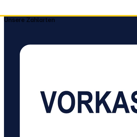
Die praktischen
Ersatzboxen im
transparenten D
Unsere Zahlarten
erhalten Sie dab
eingeschweißten
Pack. Bei diese
brauchen Sie kei
- hier können Si
operieren. die schmale
Hülle zur Aufbe
von 2 CDs inkl.
schwarzem Tray Ersat
für beschädigte 
Bruch gegange
Original-Doppel
Boxen oder zum
Umwandeln der 
CD-Hülle (Multip
die schmale Box 5er
Pack