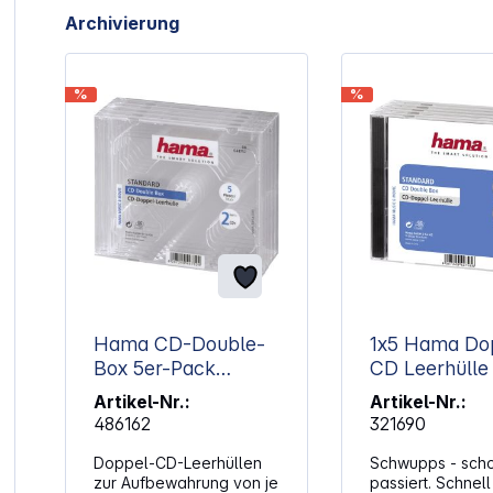
Artikelgalerie überspringen
Archivierung
%
%
Hama CD-Double-
1x5 Hama Do
Box 5er-Pack
Transparent Jewel-
Artikel-Nr.:
Artikel-Nr.:
Case 44752
486162
321690
Doppel-CD-Leerhüllen
Schwupps - scho
zur Aufbewahrung von je
passiert. Schnell 