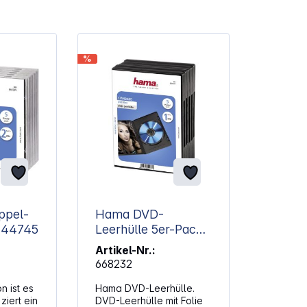
%
ppel-
Hama DVD-
CD Leerhülle 44745
Leerhülle 5er-Pack
schwarz 51297
Artikel-Nr.:
668232
n ist es
Hama DVD-Leerhülle.
ziert ein
DVD-Leerhülle mit Folie