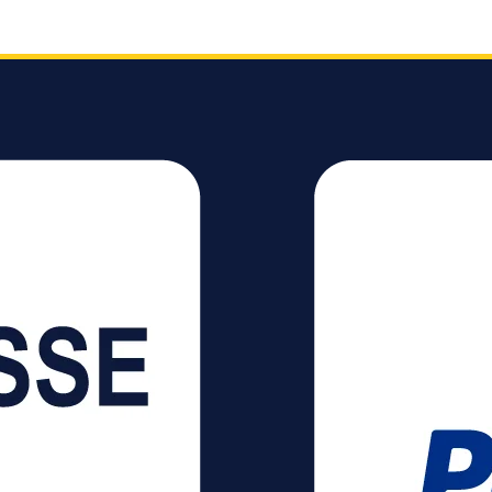
esign
ei im
 5er-
n Brüchen
nen Arzt
e selber
wahrung
z
bzw. zu
ne
-CD-
breiten
ack) in
-