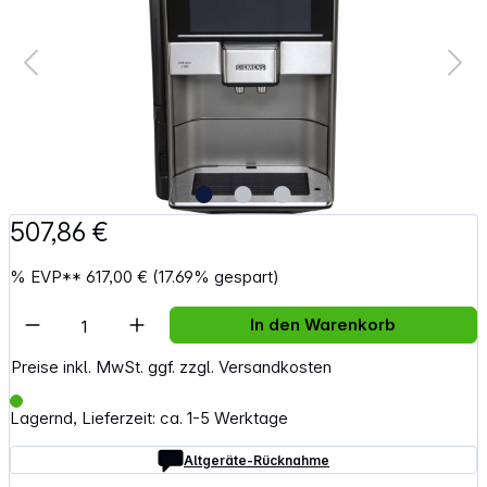
507,86 €
%
EVP**
617,00 €
(17.69% gespart)
Artikel Anzahl: Gib den gewünschten Wert e
In den Warenkorb
Preise inkl. MwSt. ggf. zzgl. Versandkosten
Lagernd, Lieferzeit: ca. 1-5 Werktage
Altgeräte-Rücknahme