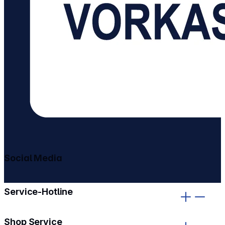
Social Media
gehe zu facebook
gehe zu instagram
Service-Hotline
Shop Service