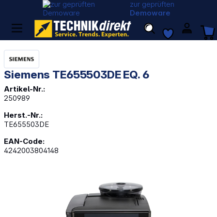
zur geprüften
Demoware
Siemens TE655503DE EQ. 6
Artikel-Nr.:
250989
Herst.-Nr.:
TE655503DE
EAN-Code:
4242003804148
Bildergalerie überspringen