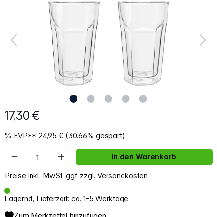
17,30 €
%
EVP**
24,95 €
(30.66% gespart)
Artikel Anzahl: Gib den gewünschten Wert e
In den Warenkorb
Preise inkl. MwSt. ggf. zzgl. Versandkosten
Lagernd, Lieferzeit: ca. 1-5 Werktage
Zum Merkzettel hinzufügen