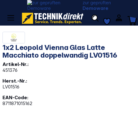
zur geprüften
Demoware
1x2 Leopold Vienna Glas Latte
Macchiato doppelwandig LV01516
Artikel-Nr.:
451376
Herst.-Nr.:
LV01516
EAN-Code:
8711871015162
Bildergalerie überspringen