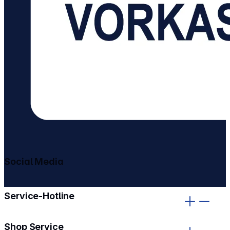
Social Media
gehe zu facebook
gehe zu instagram
Service-Hotline
Shop Service