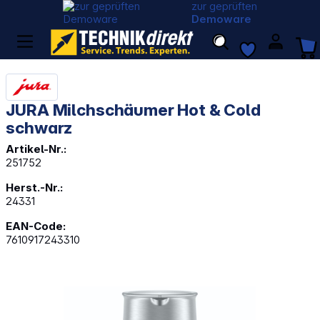
zur geprüften
Demoware
JURA Milchschäumer Hot & Cold
schwarz
Artikel-Nr.:
251752
Herst.-Nr.:
24331
EAN-Code:
7610917243310
Bildergalerie überspringen