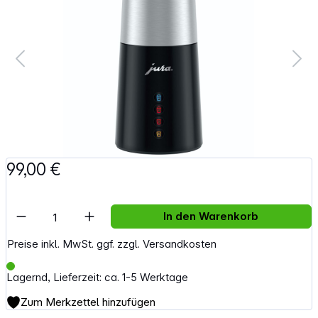
99,00 €
Artikel Anzahl: Gib den gewünschten Wert e
In den Warenkorb
Preise inkl. MwSt. ggf. zzgl. Versandkosten
Lagernd, Lieferzeit: ca. 1-5 Werktage
Zum Merkzettel hinzufügen