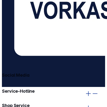
Social Media
gehe zu facebook
gehe zu instagram
Service-Hotline
Shop Service