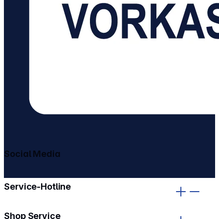
Social Media
gehe zu facebook
gehe zu instagram
Service-Hotline
Shop Service