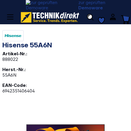
zur geprüften
Demoware
Hisense 55A6N
Artikel-Nr.:
888022
Herst.-Nr.:
55A6N
EAN-Code:
6942351406404
Bildergalerie überspringen