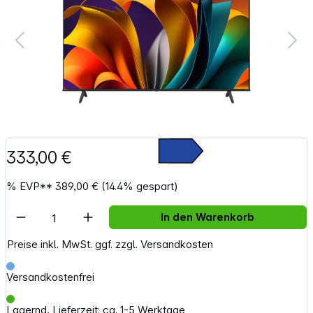
333,00 €
%
EVP**
389,00 €
(14.4% gespart)
Artikel Anzahl: Gib den gewünschten Wert e
In den Warenkorb
Preise inkl. MwSt. ggf. zzgl. Versandkosten
Versandkostenfrei
Lagernd, Lieferzeit: ca. 1-5 Werktage