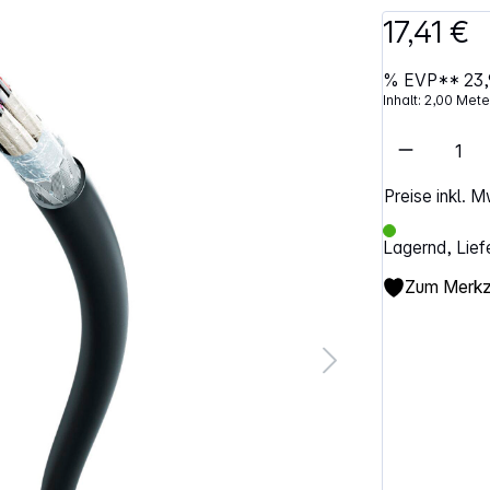
17,41 €
%
EVP**
23,
Inhalt:
2,00 Met
Artikel 
Preise inkl. 
Lagernd, Lief
Zum Merkze