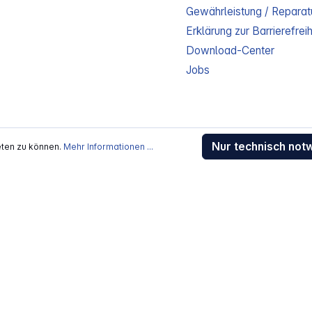
Gewährleistung / Reparat
Erklärung zur Barrierefreih
Download-Center
Jobs
Nur technisch not
eten zu können.
Mehr Informationen ...
kosten
, wenn nicht anders beschrieben
rstellers / Lieferanten.
 Alle Rechte vorbehalten.