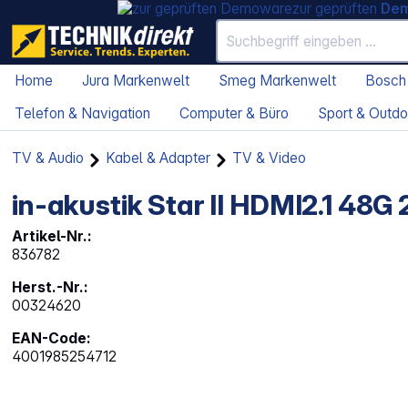
zur geprüften
De
Home
Jura Markenwelt
Smeg Markenwelt
Bosch
Telefon & Navigation
Computer & Büro
Sport & Outdo
TV & Audio
Kabel & Adapter
TV & Video
in-akustik Star II HDMI2.1 48G
Artikel-Nr.:
836782
Herst.-Nr.:
00324620
EAN-Code:
4001985254712