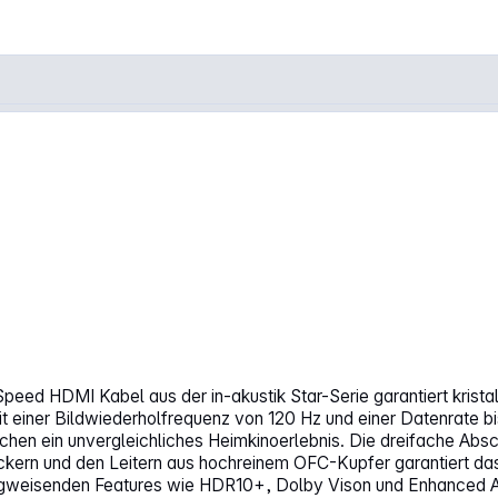
Speed HDMI Kabel aus der in-akustik Star-Serie garantiert krista
it einer Bildwiederholfrequenz von 120 Hz und einer Datenrate b
en ein unvergleichliches Heimkinoerlebnis. Die dreifache Abs
ckern und den Leitern aus hochreinem OFC-Kupfer garantiert das 
wegweisenden Features wie HDR10+, Dolby Vison und Enhanced A