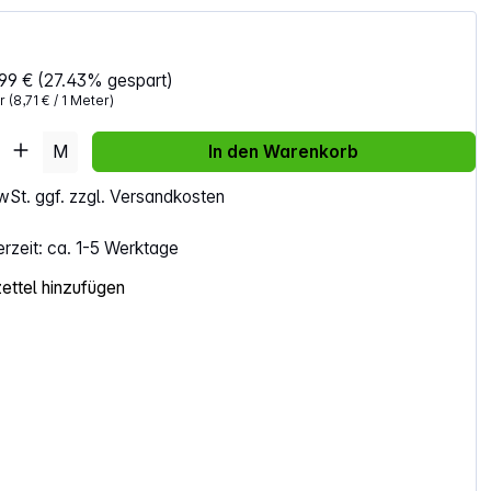
99 €
(27.43% gespart)
er
(8,71 € / 1 Meter)
Anzahl: Gib den gewünschten Wert ein ode
M
In den Warenkorb
MwSt. ggf. zzgl. Versandkosten
erzeit: ca. 1-5 Werktage
ttel hinzufügen