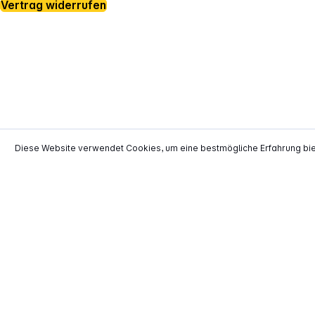
Vertrag widerrufen
*
Diese Website verwendet Cookies, um eine bestmögliche Erfahrung bi
Alle Preise inkl. gesetzl. Mehrwertsteuer zzgl.
Versand
**
EVP = Empfohlener Verkaufspreis des He
Copyright © 2000 - 2026 TECHNIKdirekt -