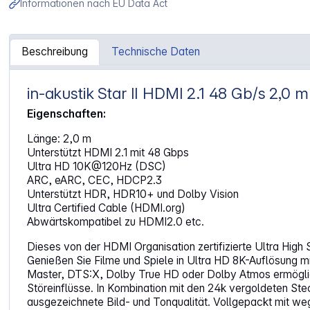
Informationen nach EU Data Act
Beschreibung
Technische Daten
in-akustik Star II HDMI 2.1 48 Gb/s 2,0 m
Artikelinformationen "in-akustik Star II HDMI2.1 48G 2,0m"
Eigenschaften:
Länge: 2,0 m
Unterstützt HDMI 2.1 mit 48 Gbps
Ultra HD 10K@120Hz (DSC)
ARC, eARC, CEC, HDCP2.3
Unterstützt HDR, HDR10+ und Dolby Vision
Ultra Certified Cable (HDMI.org)
Abwärtskompatibel zu HDMI2.0 etc.
Dieses von der HDMI Organisation zertifizierte Ultra High 
Genießen Sie Filme und Spiele in Ultra HD 8K-Auflösung m
Master, DTS:X, Dolby True HD oder Dolby Atmos ermöglich
Störeinflüsse. In Kombination mit den 24k vergoldeten Ste
ausgezeichnete Bild- und Tonqualität. Vollgepackt mit 